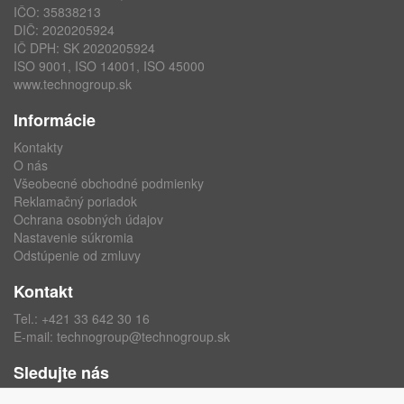
IČO: 35838213
DIČ: 2020205924
IČ DPH: SK 2020205924
ISO 9001, ISO 14001, ISO 45000
www.technogroup.sk
Informácie
Kontakty
O nás
Všeobecné obchodné podmienky
Reklamačný poriadok
Ochrana osobných údajov
Nastavenie súkromia
Odstúpenie od zmluvy
Kontakt
Tel.:
+421 33 642 30 16
E-mail:
technogroup@technogroup.sk
Sledujte nás
Facebook