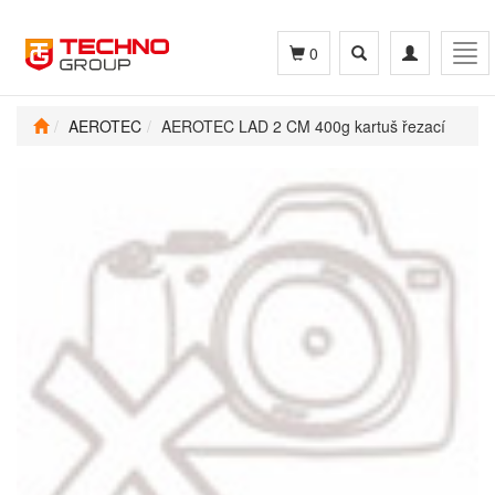
Toggle
Toggle
Tog
0
search
navigation
navi
AEROTEC
AEROTEC LAD 2 CM 400g kartuš řezací