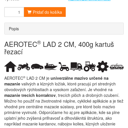
Pridať do košíka
Popis
®
AEROTEC
LAD 2 CM, 400g kartuš
řezací
®
AEROTEC
LAD 2 CM je
univerzálne mazivo určené na
mazanie
valivých a klzných ložísk, ktoré pracujú pri stredných
obvodových rýchlostiach a vysokom zaťažení. Je vhodné na
mazanie trecích kontaktov
, trecích plôch a drobných ozubení.
Možno ho použiť na životnostné náplne, cyklické aplikácie a je tiež
vhodné pre centrálne mazacie sústavy, pre ktoré bolo mazivo
primárne vyvinuté. Odporúčame ho aj pre aplikácie, kde sa plne
uplatní jeho zvýšená priľnavosť a dlhovláknitá štruktúra, ako
napríklad mazanie kardanov, nábojov kolies, klzných uloženie