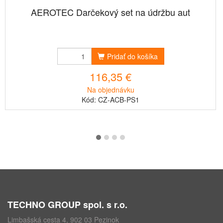
AEROTEC Darčekový set na údržbu aut
Pridať do košíka
116,35 €
Na objednávku
Kód: CZ-ACB-PS1
TECHNO GROUP spol. s r.o.
Limbašská cesta 4, 902 03 Pezinok