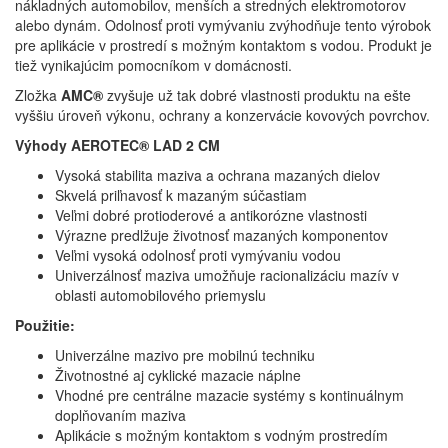
nákladných automobilov, menších a stredných elektromotorov
alebo dynám. Odolnosť proti vymývaniu zvýhodňuje tento výrobok
pre aplikácie v prostredí s možným kontaktom s vodou. Produkt je
tiež vynikajúcim pomocníkom v domácnosti.
Zložka
AMC®
zvyšuje už tak dobré vlastnosti produktu na ešte
vyššiu úroveň výkonu, ochrany a konzervácie kovových povrchov.
Výhody AEROTEC® LAD 2 CM
Vysoká stabilita maziva a ochrana mazaných dielov
Skvelá priľnavosť k mazaným súčastiam
Veľmi dobré protioderové a antikorózne vlastnosti
Výrazne predlžuje životnosť mazaných komponentov
Veľmi vysoká odolnosť proti vymývaniu vodou
Univerzálnosť maziva umožňuje racionalizáciu mazív v
oblasti automobilového priemyslu
Použitie:
Univerzálne mazivo pre mobilnú techniku
Životnostné aj cyklické mazacie náplne
Vhodné pre centrálne mazacie systémy s kontinuálnym
doplňovaním maziva
Aplikácie s možným kontaktom s vodným prostredím