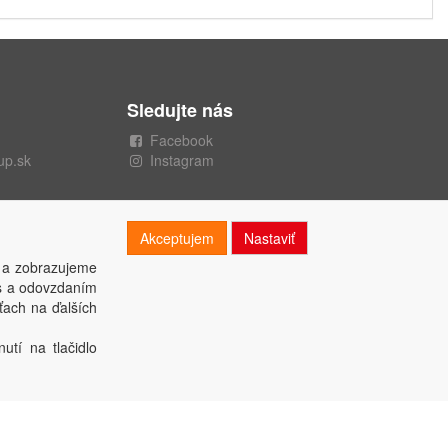
Sledujte nás
Facebook
up.sk
Instagram
Akceptujem
Nastaviť
 a zobrazujeme
es a odovzdaním
ťach na ďalších
utí na tlačidlo