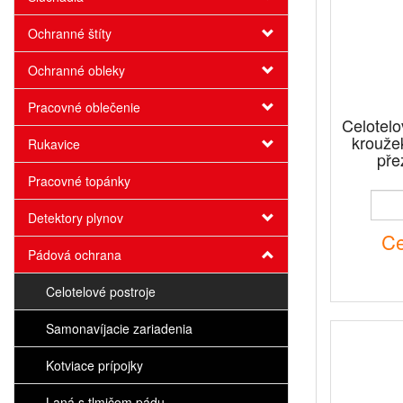
Ochranné štíty
Ochranné obleky
Pracovné oblečenie
Celotelo
krouže
Rukavice
pře
Pracovné topánky
Detektory plynov
Ce
Pádová ochrana
Celotelové postroje
Samonavíjacie zariadenia
Kotviace prípojky
Laná s tlmičom pádu