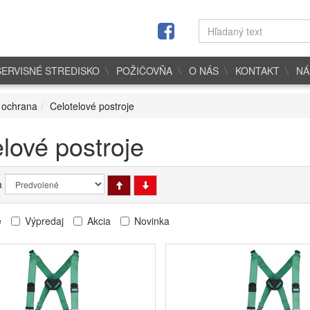
SERVISNÉ STREDISKO
POŽIČOVŇA
O NÁS
KONTAKT
NÁ
 ochrana
Celotelové postroje
lové postroje
a
e
Výpredaj
Akcia
Novinka