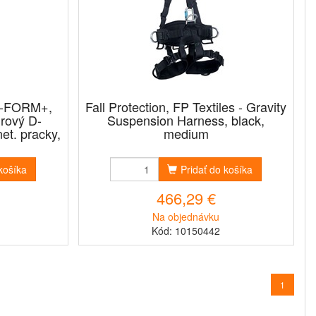
 V-FORM+,
Fall Protection, FP Textiles - Gravity
rový D-
Suspension Harness, black,
et. pracky,
medium
 košíka
Pridať do košíka
466,29 €
Na objednávku
Kód: 10150442
1