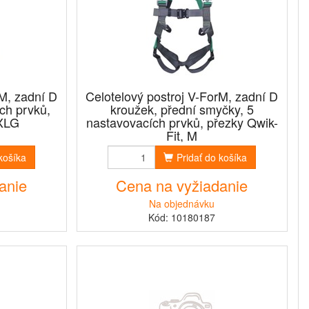
rM, zadní D
Celotelový postroj V-ForM, zadní D
ch prvků,
kroužek, přední smyčky, 5
 XLG
nastavovacích prvků, přezky Qwik-
Fit, M
 košíka
Pridať do košíka
anie
Cena na vyžiadanie
Na objednávku
Kód: 10180187