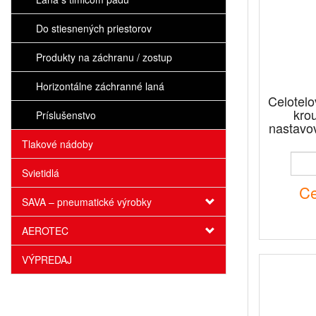
Do stiesnených priestorov
Produkty na záchranu / zostup
Horizontálne záchranné laná
Celotelo
kro
Príslušenstvo
nastavo
Tlakové nádoby
Svietidlá
Ce
SAVA – pneumatické výrobky
AEROTEC
VÝPREDAJ