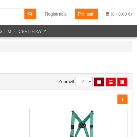
Registrácia
Prihlásiť
(0 / 0,00 €)
Š TÍM
CERTIFIKÁTY
Zobraziť
1