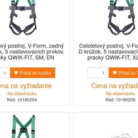
ový postroj, V-Form, zadný
Celotelový postroj, V-F
k, 5 nastavovacích prvkov,
D krúžok, 5 nastavovací
cky QWIK-FIT, SM, EN
pracky QWIK-FIT, X
Pridať do košíka
Pridať do
na na vyžiadanie
Cena na vyžiad
Na objednávku
Na objednávku
Kód: 10180204
Kód: 10180206