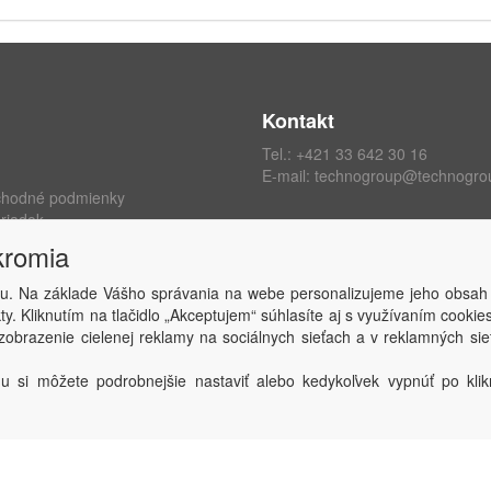
Kontakt
Tel.:
+421 33 642 30 16
E-mail:
technogroup@technogro
chodné podmienky
riadok
ých údajov
kromia
kromia
 zmluvy
u. Na základe Vášho správania na webe personalizujeme jeho obsah
y. Kliknutím na tlačidlo „Akceptujem“ súhlasíte aj s využívaním cooki
obrazenie cielenej reklamy na sociálnych sieťach a v reklamných sie
Copyright © TECHNO GROUP spol. s r.o.
2026
Powered by
ABRA
u si môžete podrobnejšie nastaviť alebo kedykoľvek vypnúť po klikn