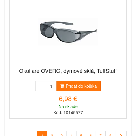
Okuliare OVERG, dymové sklá, TuffStuff
Pridať do košíka
6,98 €
Na sklade
Kód: 10145577
1
2
3
4
5
6
7
8