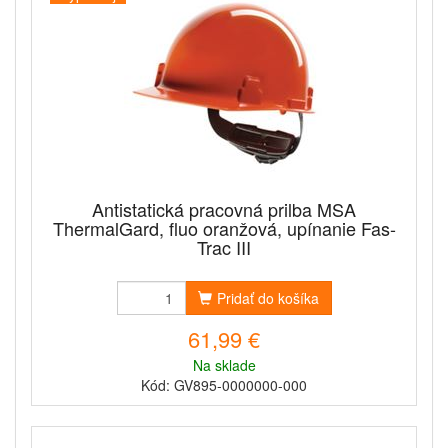
Antistatická pracovná prilba MSA
ThermalGard, fluo oranžová, upínanie Fas-
Trac III
Pridať do košíka
61,99 €
Na sklade
Kód: GV895-0000000-000