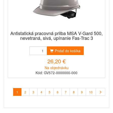
Antistatická pracovná prilba MSA V-Gard 500,
nevetraná, sivá, upínanie Fas-Trac 3
Pridať do košíka
26,20 €
Na objednávku
Kód: GV572-0000000-000
1
2
3
4
5
6
7
8
9
10