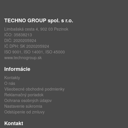
TECHNO GROUP spol. s r.o.
Limbašská cesta 4, 902 03 Pezinok
IČO: 35838213
DIČ: 2020205924
IČ DPH: SK 2020205924
ISO 9001, ISO 14001, ISO 45000
www.technogroup.sk
Informácie
Kontakty
O nás
Všeobecné obchodné podmienky
Reklamačný poriadok
Ochrana osobných údajov
Nastavenie súkromia
Odstúpenie od zmluvy
Kontakt