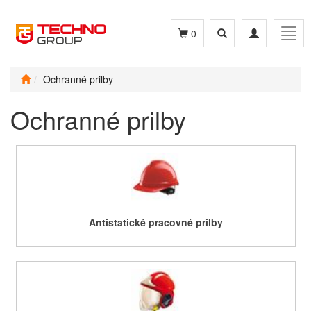
Toggle
Toggle
Togg
0
search
navigation
navig
Ochranné prilby
Ochranné prilby
Antistatické pracovné prilby