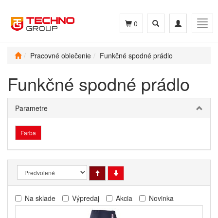
Toggle
Toggle
Togg
0
search
navigation
navig
Pracovné oblečenie
Funkčné spodné prádlo
Funkčné spodné prádlo
Parametre
Farba
Na sklade
Výpredaj
Akcia
Novinka