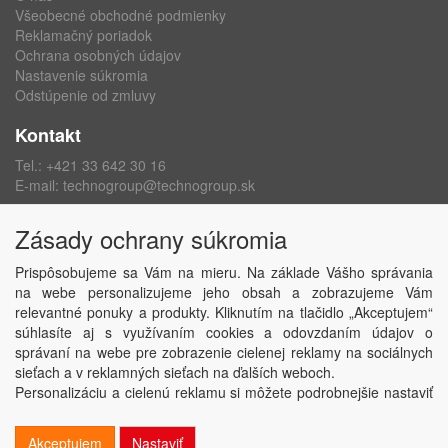
Všeobecné obchodné podmienky
Reklamačný poriadok
Ochrana osobných údajov
Nastavenie súkromia
Odstúpenie od zmluvy
Kontakt
Tel.:
+421 33 642 30 16
E-mail:
technogroup@technogroup.sk
Sledujte nás
Zásady ochrany súkromia
Facebook
Prispôsobujeme sa Vám na mieru. Na základe Vášho správania
Instagram
na webe personalizujeme jeho obsah a zobrazujeme Vám
relevantné ponuky a produkty. Kliknutím na tlačidlo „Akceptujem“
súhlasíte aj s využívaním cookies a odovzdaním údajov o
správaní na webe pre zobrazenie cielenej reklamy na sociálnych
sieťach a v reklamných sieťach na ďalších weboch.
Copyright © TECHNO GROUP spol. s r.o.
2026
Personalizáciu a cielenú reklamu si môžete podrobnejšie nastaviť
Powered by
ABRA
alebo kedykoľvek vypnúť po kliknutí na tlačidlo „Nastaviť“.
Akceptujem
Nastaviť