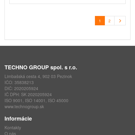
1
2
TECHNO GROUP spol. s r.o.
Limbašská cesta 4, 902 03 Pezinok
IČO: 35838213
DIČ: 2020205924
IČ DPH: SK 2020205924
ISO 9001, ISO 14001, ISO 45000
www.technogroup.sk
Informácie
Kontakty
O nás