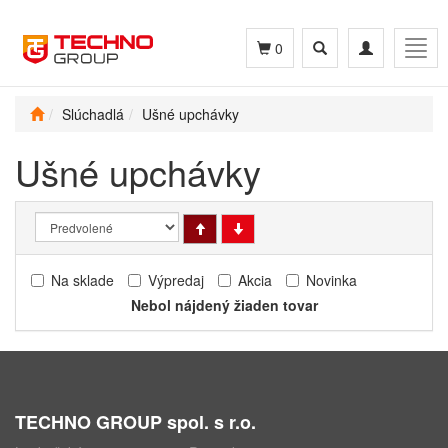
Toggle
Toggle
Togg
0
search
navigation
navig
Slúchadlá
Ušné upchávky
Ušné upchávky
Na sklade
Výpredaj
Akcia
Novinka
Nebol nájdený žiaden tovar
TECHNO GROUP spol. s r.o.