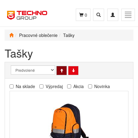
Toggle
Toggle
Togg
0
search
navigation
navig
Pracovné oblečenie
Tašky
Tašky
Na sklade
Výpredaj
Akcia
Novinka