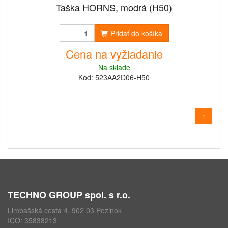
Taška HORNS, modrá (H50)
Pridať do košíka
Cena na vyžiadanie
Na sklade
Kód: 523AA2D06-H50
1
TECHNO GROUP spol. s r.o.
Limbašská cesta 4, 902 03 Pezinok
IČO: 35838213