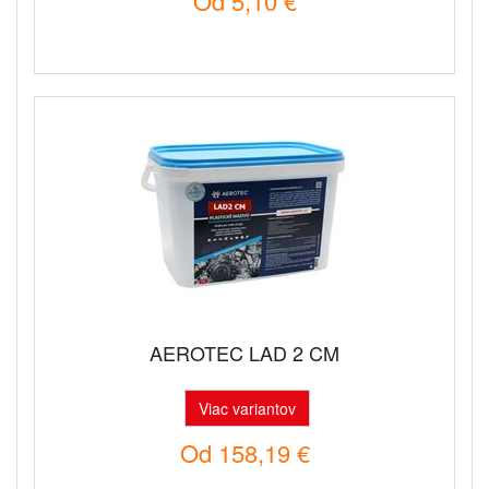
Od
5,10 €
AEROTEC LAD 2 CM
Viac variantov
Od
158,19 €