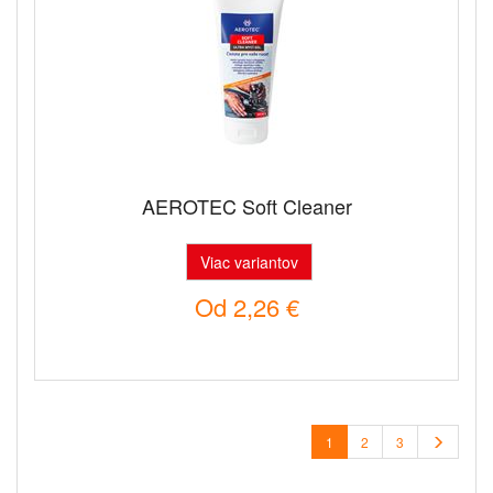
AEROTEC Soft Cleaner
Viac variantov
Od
2,26 €
1
2
3