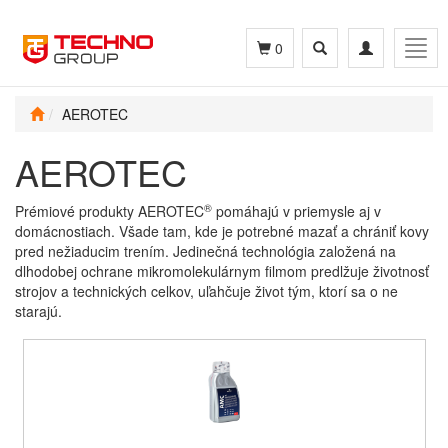
Toggle
Toggle
Togg
0
search
navigation
navig
AEROTEC
AEROTEC
®
Prémiové produkty AEROTEC
pomáhajú v priemysle aj v
domácnostiach. Všade tam, kde je potrebné mazať a chrániť kovy
pred nežiaducim trením. Jedinečná technológia založená na
dlhodobej ochrane mikromolekulárnym filmom predlžuje životnosť
strojov a technických celkov, uľahčuje život tým, ktorí sa o ne
starajú.