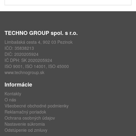
TECHNO GROUP spol. s r.o.
Limbašská cesta 4, 902 03 Pezinok
IČO: 35838213
DIČ: 2020205924
IČ DPH: SK 2020205924
ISO 9001, ISO 14001, ISO 45000
www.technogroup.sk
Informácie
Kontakty
O nás
Všeobecné obchodné podmienky
Reklamačný poriadok
Ochrana osobných údajov
Nastavenie súkromia
Odstúpenie od zmluvy