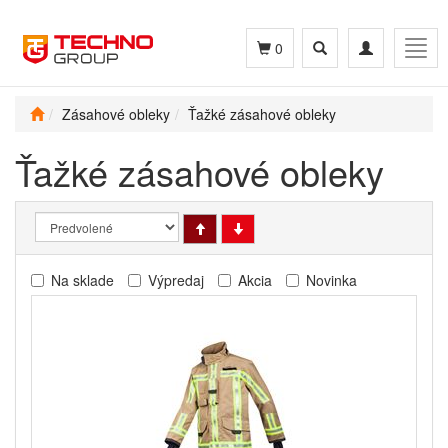
Toggle
Toggle
Togg
0
search
navigation
navig
Zásahové obleky
Ťažké zásahové obleky
Ťažké zásahové obleky
Na sklade
Výpredaj
Akcia
Novinka