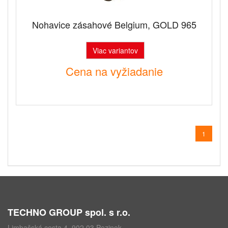
Nohavice zásahové Belgium, GOLD 965
Viac variantov
Cena na vyžiadanie
1
TECHNO GROUP spol. s r.o.
Limbašská cesta 4, 902 03 Pezinok