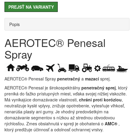
PREJSŤ NA VARIANTY
Popis
AEROTEC® Penesal
Spray
AEROTEC® Penesal Spray
penetračný
a
mazací
sprej.
AEROTEC® Penesal je širokospektrálny
penetračný sprej
, ktorý
preniká do ťažko prístupných miest, vďaka svojej nižšej viskozite.
Má vynikajúce domazávacie vlastnosti,
chráni proti koróziou
,
neutralizuje kyslé vplyvy, znižuje opotrebenie, vytesňuje vlhkosť,
nenarúša plasty ani gumy. Je vhodný predovšetkým na
domazávanie segmentov s nízkou až strednou obvodovou
rýchlosťou. Zmes obsiahnutá v spreji je obohatená o
AMC®
,
ktorý predlžuje účinnosť a odolnosť ochrannej vrstvy.