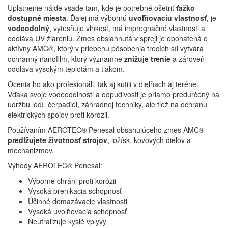
Uplatnenie nájde všade tam, kde je potrebné ošetriť
ťažko
dostupné miesta
. Ďalej má výbornú
uvoľňovaciu vlastnosť
, je
vodeodolný
, vytesňuje vlhkosť, má impregnačné vlastnosti a
odoláva UV žiareniu. Zmes obsiahnutá v spreji je obohatená o
aktívny AMC®, ktorý v priebehu pôsobenia trecích síl vytvára
ochranný nanofilm, ktorý významne
znižuje trenie
a zároveň
odoláva vysokým teplotám a tlakom.
Ocenia ho ako profesionáli, tak aj kutili v dielňach aj teréne.
Vďaka svoje vodeodolnosti a odpudivosti je priamo predurčený na
údržbu lodí, čerpadiel, záhradnej techniky, ale tiež na ochranu
elektrických spojov proti korózii.
Používaním AEROTEC® Penesal obsahujúceho zmes AMC®
predlžujete životnosť strojov
, ložísk, kovových dielov a
mechanizmov.
Výhody AEROTEC® Penesal:
Výborne chráni proti korózii
Vysoká prenikacia schopnosť
Účinné domazávacie vlastnosti
Vysoká uvoľňovacia schopnosť
Neutralizuje kyslé vplyvy