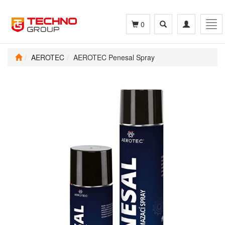
Toggle
Toggle
Tog
0
search
navigation
navi
AEROTEC
AEROTEC Penesal Spray