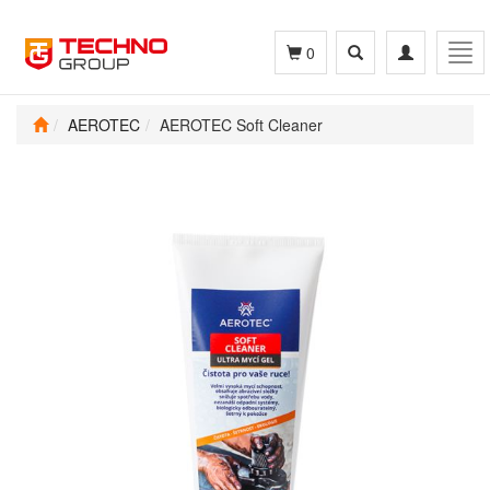
Toggle
Toggle
Tog
0
search
navigation
navi
AEROTEC
AEROTEC Soft Cleaner