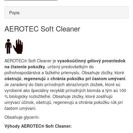
Popis
AEROTEC Soft Cleaner
AEROTEC® Soft Cleaner je
vysokoúčinný gélový prostriedok
na čistenie pokožky
, určený predovšetkým do
poľnohospodárstva a ťažkého priemyslu. Obsahuje zložky, ktoré
ošetrujú
,
regenerujú
a
chránia pokožku pri častom umývaní
.
Je zaradený do čisto prírodných abrazívnych zložiek, ktoré sú
vyrobené ako špeciálny recyklát prírodných biomás a tým sú 100
% biologicky rozložiteľné. Obsahuje zložky, ktoré zosilňujú
umývací účinok, ošetrujú, regenerujú a chránia pokožku rúk pri
častom umývaní.
Obsahuje glycerín.
Výhody AEROTEC® Soft Cleaner: