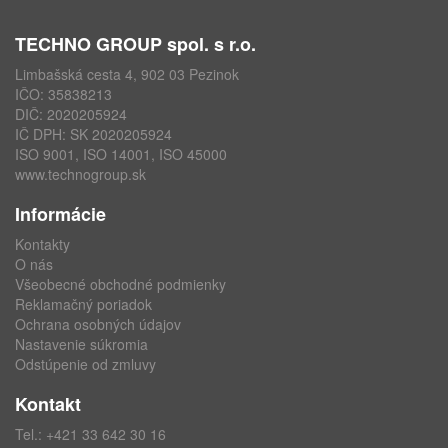
TECHNO GROUP spol. s r.o.
Limbašská cesta 4, 902 03 Pezinok
IČO: 35838213
DIČ: 2020205924
IČ DPH: SK 2020205924
ISO 9001, ISO 14001, ISO 45000
www.technogroup.sk
Informácie
Kontakty
O nás
Všeobecné obchodné podmienky
Reklamačný poriadok
Ochrana osobných údajov
Nastavenie súkromia
Odstúpenie od zmluvy
Kontakt
Tel.:
+421 33 642 30 16