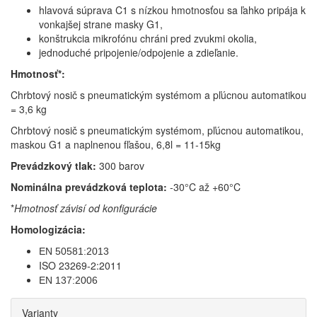
hlavová súprava C1 s nízkou hmotnosťou sa ľahko pripája k
vonkajšej strane masky G1,
konštrukcia mikrofónu chráni pred zvukmi okolia,
jednoduché pripojenie/odpojenie a zdieľanie.
Hmotnosť*:
Chrbtový nosič s pneumatickým systémom a pľúcnou automatikou
= 3,6 kg
Chrbtový nosič s pneumatickým systémom, pľúcnou automatikou,
maskou G1 a naplnenou fľašou, 6,8l = 11-15kg
Prevádzkový tlak:
300 barov
Nominálna prevádzková teplota:
-30°C až +60°C
*
Hmotnosť závisí od konfigurácie
Homologizácia:
EN 50581:2013
ISO 23269-2:2011
EN 137
:2006
Varianty