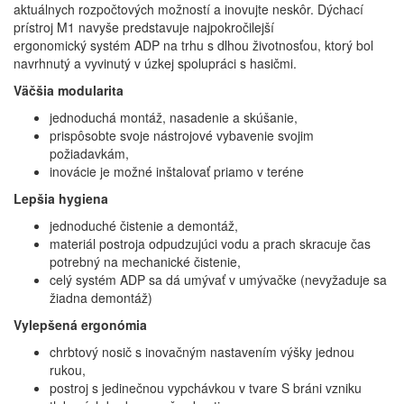
aktuálnych rozpočtových možností a inovujte neskôr. Dýchací
prístroj M1 navyše predstavuje najpokročilejší
ergonomický systém ADP na trhu s dlhou životnosťou, ktorý bol
navrhnutý a vyvinutý v úzkej spolupráci s hasičmi.
Väčšia modularita
jednoduchá montáž, nasadenie a skúšanie,
prispôsobte svoje nástrojové vybavenie svojim
požiadavkám,
inovácie je možné inštalovať priamo v teréne
Lepšia hygiena
jednoduché čistenie a demontáž,
materiál postroja odpudzujúci vodu a prach skracuje čas
potrebný na mechanické čistenie,
celý systém ADP sa dá umývať v umývačke (nevyžaduje sa
žiadna demontáž)
Vylepšená ergonómia
chrbtový nosič s inovačným nastavením výšky jednou
rukou,
postroj s jedinečnou vypchávkou v tvare S bráni vzniku