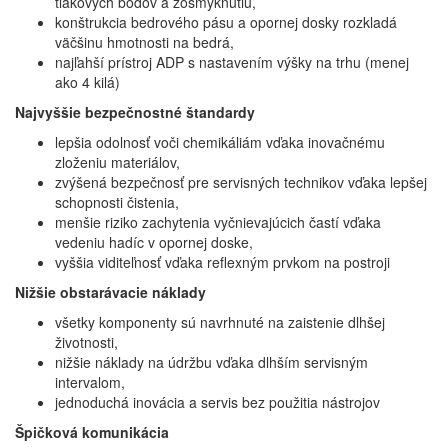
tlakových bodov a zošmyknutiu,
konštrukcia bedrového pásu a opornej dosky rozkladá
väčšinu hmotnosti na bedrá,
najľahší prístroj ADP s nastavením výšky na trhu (menej
ako 4 kilá)
Najvyššie bezpečnostné štandardy
lepšia odolnosť voči chemikáliám vďaka inovačnému
zloženiu materiálov,
zvýšená bezpečnosť pre servisných technikov vďaka lepšej
schopnosti čistenia,
menšie riziko zachytenia vyčnievajúcich častí vďaka
vedeniu hadíc v opornej doske,
vyššia viditeľnosť vďaka reflexným prvkom na postroji
Nižšie obstarávacie náklady
všetky komponenty sú navrhnuté na zaistenie dlhšej
životnosti,
nižšie náklady na údržbu vďaka dlhším servisným
intervalom,
jednoduchá inovácia a servis bez použitia nástrojov
Špičková komunikácia