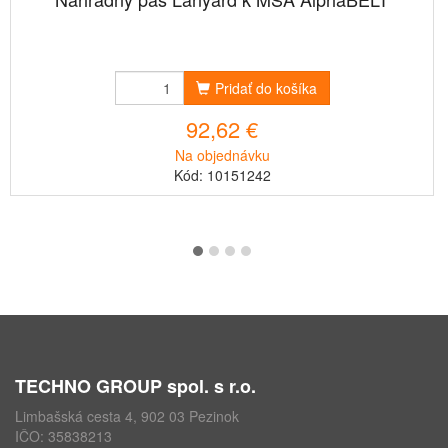
Pridať do košíka
92,62 €
Na objednávku
Kód: 10151242
TECHNO GROUP spol. s r.o.
Limbašská cesta 4, 902 03 Pezinok
IČO: 35838213