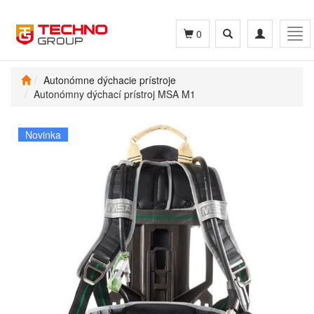
Toggle
Toggle
Tog
0
search
navigation
navi
Autonómne dýchacie prístroje
Autonómny dýchací prístroj MSA M1
Novinka