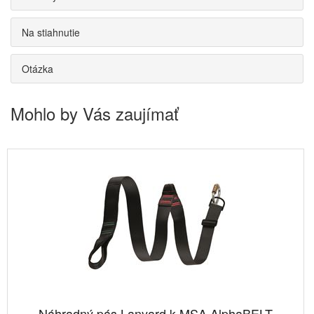
Na stiahnutie
Otázka
Mohlo by Vás zaujímať
Náhradný pás Lanyard k MSA AlphaBELT