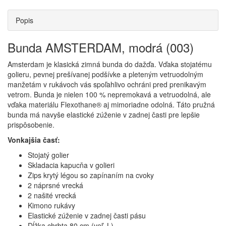
Popis
Bunda AMSTERDAM, modrá (003)
Amsterdam je klasická zimná bunda do dažďa. Vďaka stojatému
golieru, pevnej prešívanej podšívke a pleteným vetruodolným
manžetám v rukávoch vás spoľahlivo ochráni pred prenikavým
vetrom. Bunda je nielen 100 % nepremokavá a vetruodolná, ale
vďaka materiálu Flexothane® aj mimoriadne odolná. Táto pružná
bunda má navyše elastické zúženie v zadnej časti pre lepšie
prispôsobenie.
Vonkajšia časť:
Stojatý golier
Skladacia kapucňa v golieri
Zips krytý légou so zapínaním na cvoky
2 náprsné vrecká
2 našité vrecká
Kimono rukávy
Elastické zúženie v zadnej časti pásu
Dĺžka chrbta 80 cm (veľ. L)