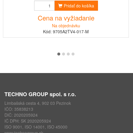
Pridať do košíka
Cena na vyžiadanie
Na objednávku
Kód: 9705A2TV4-017-M
TECHNO GROUP spol. s r.o.
Limbašská cesta 4, 902 03 Pezinok
IČO: 35838213
DIČ: 2020205924
IČ DPH: SK 2020205924
ISO 9001, ISO 14001, ISO 45000
www.technogroup.sk