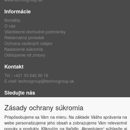
Informácie
Kontakty
O nás
Všeobecné obchodné podmienky
Reklamačný poriadok
Ochrana osobných údajov
Nastavenie súkromia
Odstúpenie od zmluvy
Kontakt
Tel.:
+421 33 642 30 16
E-mail:
technogroup@technogroup.sk
Sledujte nás
Facebook
Zásady ochrany súkromia
Instagram
Prispôsobujeme sa Vám na mieru. Na základe Vášho správania na
webe personalizujeme jeho obsah a zobrazujeme Vám relevantné
ponuky a produkty. Kliknutím na tlačidlo „Akceptujem“ súhlasíte aj