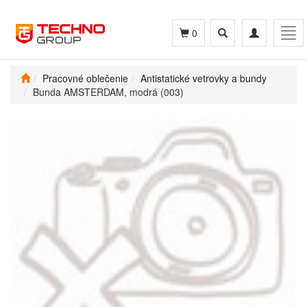
Toggle
Toggle
Tog
0
search
navigation
navi
Pracovné oblečenie
Antistatické vetrovky a bundy
Bunda AMSTERDAM, modrá (003)