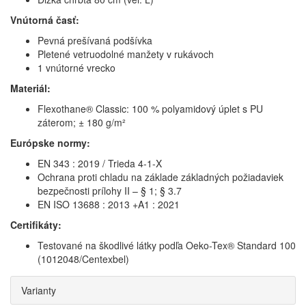
Vnútorná časť:
Pevná prešívaná podšívka
Pletené vetruodolné manžety v rukávoch
1 vnútorné vrecko
Materiál:
Flexothane® Classic: 100 % polyamidový úplet s PU
záterom; ± 180 g/m²
Európske normy:
EN 343 : 2019 / Trieda 4-1-X
Ochrana proti chladu na základe základných požiadaviek
bezpečnosti prílohy II – § 1; § 3.7
EN ISO 13688 : 2013 +A1 : 2021
Certifikáty:
Testované na škodlivé látky podľa Oeko-Tex® Standard 100
(1012048/Centexbel)
Varianty