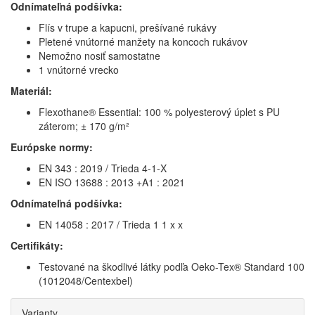
Odnímateľná podšívka:
Flís v trupe a kapucni, prešívané rukávy
Pletené vnútorné manžety na koncoch rukávov
Nemožno nosiť samostatne
1 vnútorné vrecko
Materiál:
Flexothane® Essential: 100 % polyesterový úplet s PU
záterom; ± 170 g/m²
Európske normy:
EN 343 : 2019 / Trieda 4-1-X
EN ISO 13688 : 2013 +A1 : 2021
Odnímateľná podšívka:
EN 14058 : 2017 / Trieda 1 1 x x
Certifikáty:
Testované na škodlivé látky podľa Oeko-Tex® Standard 100
(1012048/Centexbel)
Varianty