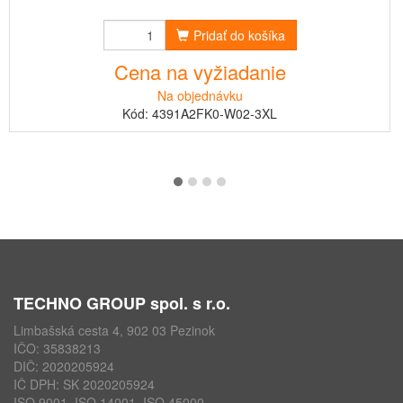
Pridať do košíka
Cena na vyžiadanie
Na objednávku
Kód: 4391A2FK0-W02-3XL
TECHNO GROUP spol. s r.o.
Limbašská cesta 4, 902 03 Pezinok
IČO: 35838213
DIČ: 2020205924
IČ DPH: SK 2020205924
ISO 9001, ISO 14001, ISO 45000