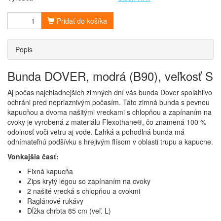
Pridať do košíka
Popis
Bunda DOVER, modrá (B90), veľkosť S
Aj počas najchladnejších zimných dní vás bunda Dover spoľahlivo
ochráni pred nepriaznivým počasím. Táto zimná bunda s pevnou
kapucňou a dvoma našitými vreckami s chlopňou a zapínaním na
cvoky je vyrobená z materiálu Flexothane®, čo znamená 100 %
odolnosť voči vetru aj vode. Ľahká a pohodlná bunda má
odnímateľnú podšívku s hrejivým flísom v oblasti trupu a kapucne.
Vonkajšia časť:
Fixná kapucňa
Zips krytý légou so zapínaním na cvoky
2 našité vrecká s chlopňou a cvokmi
Raglánové rukávy
Dĺžka chrbta 85 cm (veľ. L)