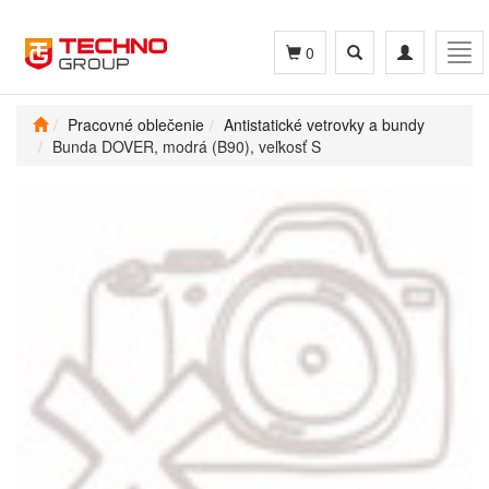
Toggle
Toggle
Tog
0
search
navigation
navi
Pracovné oblečenie
Antistatické vetrovky a bundy
Bunda DOVER, modrá (B90), veľkosť S