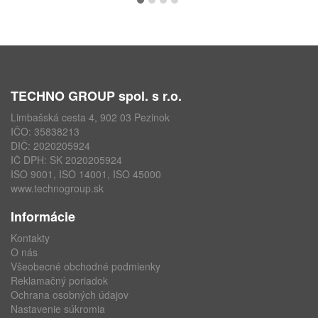
TECHNO GROUP spol. s r.o.
Limbašská cesta 4, 902 03 Pezinok
IČO: 35838213
DIČ: 2020205924
IČ DPH: SK 2020205924
ISO 9001, ISO 14001, ISO 45000
www.technogroup.sk
Informácie
Kontakty
O nás
Všeobecné obchodné podmienky
Reklamačný poriadok
Ochrana osobných údajov
Nastavenie súkromia