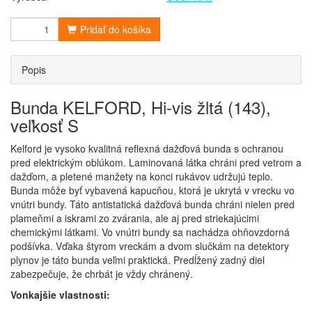
Pridať do košíka
Popis
Bunda KELFORD, Hi-vis žltá (143),
veľkosť S
Kelford je vysoko kvalitná reflexná dažďová bunda s ochranou
pred elektrickým oblúkom. Laminovaná látka chráni pred vetrom a
dažďom, a pletené manžety na konci rukávov udržujú teplo.
Bunda môže byť vybavená kapucňou, ktorá je ukrytá v vrecku vo
vnútri bundy. Táto antistatická dažďová bunda chráni nielen pred
plameňmi a iskrami zo zvárania, ale aj pred striekajúcimi
chemickými látkami. Vo vnútri bundy sa nachádza ohňovzdorná
podšívka. Vďaka štyrom vreckám a dvom slučkám na detektory
plynov je táto bunda veľmi praktická. Predĺžený zadný diel
zabezpečuje, že chrbát je vždy chránený.
Vonkajšie vlastnosti: