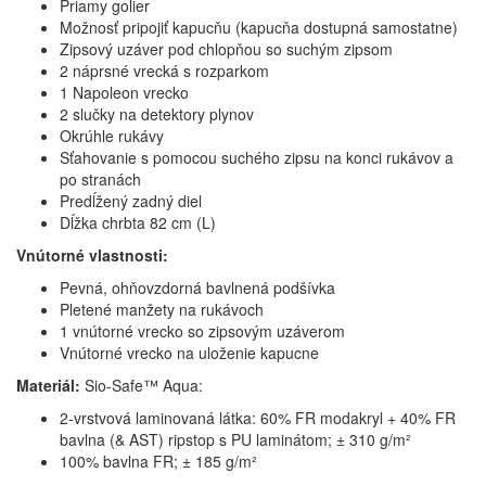
Priamy golier
Možnosť pripojiť kapucňu (kapucňa dostupná samostatne)
Zipsový uzáver pod chlopňou so suchým zipsom
2 náprsné vrecká s rozparkom
1 Napoleon vrecko
2 slučky na detektory plynov
Okrúhle rukávy
Sťahovanie s pomocou suchého zipsu na konci rukávov a
po stranách
Predĺžený zadný diel
Dĺžka chrbta 82 cm (L)
Vnútorné vlastnosti:
Pevná, ohňovzdorná bavlnená podšívka
Pletené manžety na rukávoch
1 vnútorné vrecko so zipsovým uzáverom
Vnútorné vrecko na uloženie kapucne
Materiál:
Sio-Safe™ Aqua:
2-vrstvová laminovaná látka: 60% FR modakryl + 40% FR
bavlna (& AST) ripstop s PU laminátom; ± 310 g/m²
100% bavlna FR; ± 185 g/m²