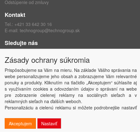
Odstúpenie od zmluvy
Kontakt
Tel.:
+421 33 642 30 16
E-mail:
technogroup@technogroup.sk
Sledujte nás
Facebook
Zásady ochrany súkromia
Instagram
Prispôsobujeme sa Vám na mieru. Na základe Vášho správania na
webe personalizujeme jeho obsah a zobrazujeme Vám relevantné
ponuky a produkty. Kliknutím na tlačidlo „Akceptujem“ súhlasíte aj
s využívaním cookies a odovzdaním údajov o správaní na webe
Copyright © TECHNO GROUP spol. s r.o.
2026
pre zobrazenie cielenej reklamy na sociálnych sieťach a v
Powered by
ABRA
reklamných sieťach na ďalších weboch.
Personalizáciu a cielenú reklamu si môžete podrobnejšie nastaviť
alebo kedykoľvek vypnúť po kliknutí na tlačidlo „Nastaviť“.
Akceptujem
Nastaviť