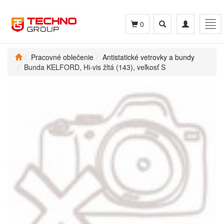
Toggle
Toggle
Tog
0
search
navigation
navi
Pracovné oblečenie
Antistatické vetrovky a bundy
Bunda KELFORD, Hi-vis žltá (143), veľkosť S