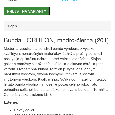
PREJSŤ NA VARIANTY
Popis
Bunda TORREON, modro-čierna (201)
Moderná všestranná softshell bunda vyrobená z vysoko
kvalitných, nenáročných materiálov. Ľahký a pružný softshell
poskytuje optimálnu ochranu pred vetrom a dažďom. Stojaci
golier a manžety s možnosťou zúženia efektívne chránia pred
vetrom. Dvojfarebná bunda Torreon je vybavená jedným
náprsným vreckom, dvoma bočnými vreckami a jedným
vnútorným vreckom. Kvalitný zips. Vďaka odnímateľným rukávom
je táto bunda vhodná na nosenie počas celého roka. Táto
pohodlná softshell bunda sa dá kombinovať s bundami Tornhill a
Cumbria vďaka systému I.L.S.
Exteriér:
Rovný golier