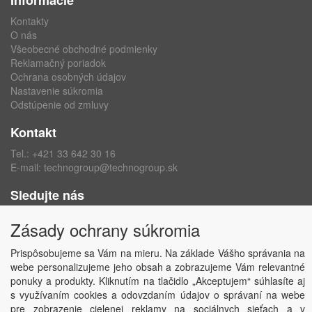
Informácie
Kontakty
O nás
Všeobecné obchodné podmienky
Reklamačný poriadok
Ochrana osobných údajov
Nastavenie súkromia
Odstúpenie od zmluvy
Kontakt
Tel.:
+421 33 642 30 16
E-mail:
technogroup@technogroup.sk
Sledujte nás
Facebook
Zásady ochrany súkromia
Instagram
Prispôsobujeme sa Vám na mieru. Na základe Vášho správania na
webe personalizujeme jeho obsah a zobrazujeme Vám relevantné
ponuky a produkty. Kliknutím na tlačidlo „Akceptujem“ súhlasíte aj
s využívaním cookies a odovzdaním údajov o správaní na webe
Copyright © TECHNO GROUP spol. s r.o.
2026
pre zobrazenie cielenej reklamy na sociálnych sieťach a v