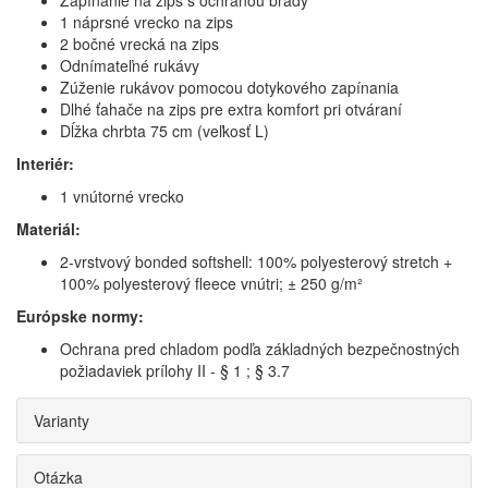
Zapínanie na zips s ochranou brady
1 náprsné vrecko na zips
2 bočné vrecká na zips
Odnímateľné rukávy
Zúženie rukávov pomocou dotykového zapínania
Dlhé ťahače na zips pre extra komfort pri otváraní
Dĺžka chrbta 75 cm (veľkosť L)
Interiér:
1 vnútorné vrecko
Materiál:
2-vrstvový bonded softshell: 100% polyesterový stretch +
100% polyesterový fleece vnútri; ± 250 g/m²
Európske normy:
Ochrana pred chladom podľa základných bezpečnostných
požiadaviek prílohy II - § 1 ; § 3.7
Varianty
Otázka