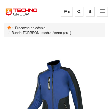
Toggle
Toggle
Tog
0
search
navigation
navi
Pracovné oblečenie
Bunda TORREON, modro-čierna (201)