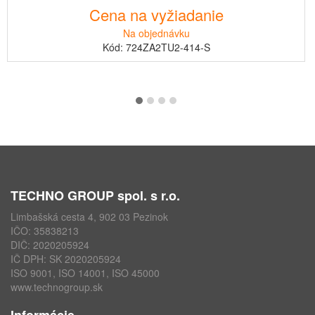
Cena na vyžiadanie
Na objednávku
Kód: 724ZA2TU2-414-S
TECHNO GROUP spol. s r.o.
Limbašská cesta 4, 902 03 Pezinok
IČO: 35838213
DIČ: 2020205924
IČ DPH: SK 2020205924
ISO 9001, ISO 14001, ISO 45000
www.technogroup.sk