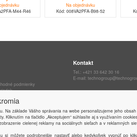
bjednávku
Na objednávku
A2PFA-M44-R46
Kód: 008VA2PFA-B98-52
K
Kontakt
Tel.:
+421 33 642 30 16
E-mail:
technogroup@technogro
chodné podmienky
riadok
ých údajov
kromia
kromia
 zmluvy
u. Na základe Vášho správania na webe personalizujeme jeho obsah
y. Kliknutím na tlačidlo „Akceptujem“ súhlasíte aj s využívaním cooki
obrazenie cielenej reklamy na sociálnych sieťach a v reklamných sie
Copyright © TECHNO GROUP spol. s r.o.
2026
Powered by
ABRA
u si môžete podrobnejšie nastaviť alebo kedykoľvek vypnúť po klikn