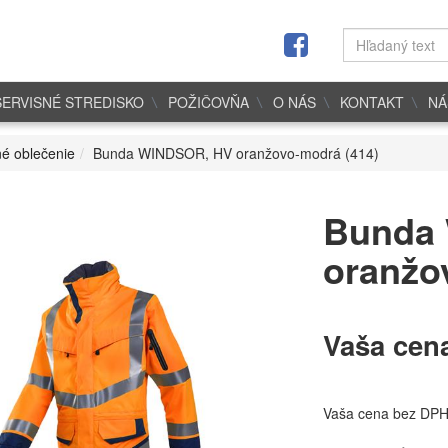
SERVISNÉ STREDISKO
POŽIČOVŇA
O NÁS
KONTAKT
NÁ
é oblečenie
Bunda WINDSOR, HV oranžovo-modrá (414)
Bunda
oranžo
Vaša cen
Vaša cena bez DP