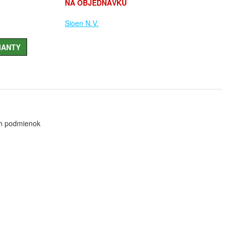
NA OBJEDNÁVKU
Sioen N.V.
IANTY
ch podmienok