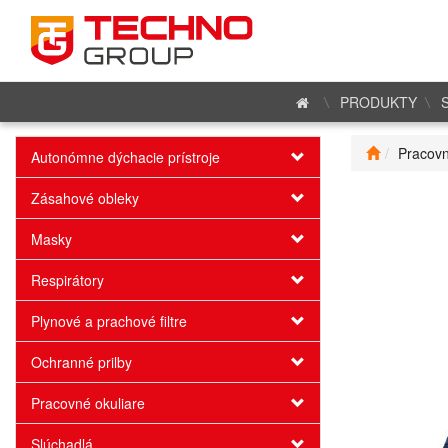
PRODUKTY
Pracovn
Autonómne dýchacie prístroje
Zásahové obleky
Masky
Respirátory
Plynové a prachové filtre
Ochranné prilby
Pracovné okuliare
Slúchadlá