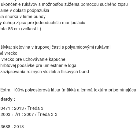
é ukončenie rukávov s možnosťou zúženia pomocou suchého zipsu
anie v oblasti podpazušia
ia šnúrka v leme bundy
ý úchop zipsu pre jednoduchšiu manipuláciu
rbta 85 cm (veľkosť L)
šívka: sieťovina v trupovej časti s polyamidovými rukávmi
né vrecko
 vrecko pre uchovávanie kapucne
chrbtovej podšívke pre umiestnenie loga
zazipsovania rôznych vložiek a flísových búnd
xtra: 100% polyesterová látka (mäkká a jemná textúra pripomínajúc
dardy :
0471 : 2013 / Trieda 3
 2003 + A1 : 2007 / Trieda 3-3
3688 : 2013