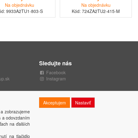
Na objednávku
Na objednávku
ód: 9933A2TU1-803-S
Kód: 724ZA2TU2-415-M
Sledujte nás
Facebook
up.sk
Instagram
Akceptujem
Nastaviť
 a zobrazujeme
es a odovzdaním
ťach na ďalších
utí na tlačidlo