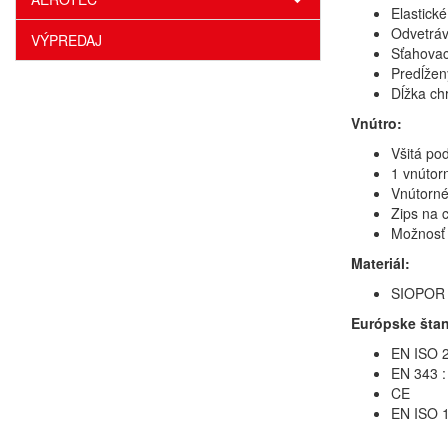
Elastick
Odvetráv
VÝPREDAJ
Sťahovac
Predĺžen
Dĺžka ch
Vnútro:
Všitá pod
1 vnútor
Vnútorné
Zips na 
Možnosť 
Materiál:
SIOPOR E
Európske štan
EN ISO 2
EN 343 :
CE
EN ISO 1