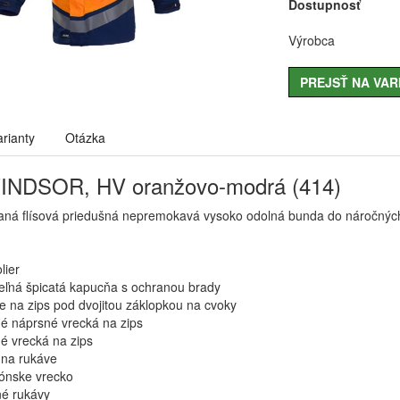
Dostupnosť
Výrobca
PREJSŤ NA VAR
arianty
Otázka
INDSOR, HV oranžovo-modrá (414)
ná flísová priedušná nepremokavá vysoko odolná bunda do náročný
lier
ľná špicatá kapucňa s ochranou brady
e na zips pod dvojitou záklopkou na cvoky
é náprsné vrecká na zips
é vrecká na zips
 na rukáve
ónske vrecko
é rukávy