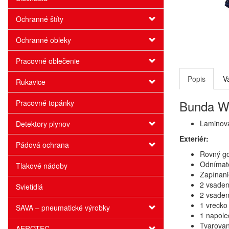
Ochranné štíty
Ochranné obleky
Pracovné oblečenie
Popis
V
Rukavice
Bunda W
Pracovné topánky
Laminova
Detektory plynov
Exteriér:
Pádová ochrana
Rovný go
Odnímate
Tlakové nádoby
Zapínani
2 vsaden
Svietidlá
2 vsaden
1 vrecko
SAVA – pneumatické výrobky
1 napole
Tvarovan
AEROTEC