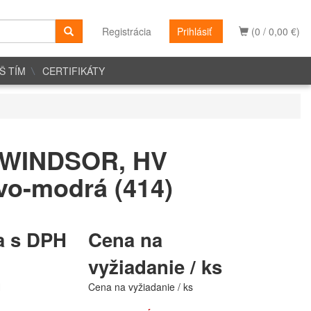
Registrácia
Prihlásiť
(0 / 0,00 €)
Š TÍM
CERTIFIKÁTY
 WINDSOR, HV
vo-modrá (414)
a s DPH
Cena na
vyžiadanie / ks
H
Cena na vyžiadanie / ks