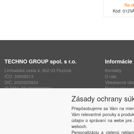
Na o
Kód: 012V
TECHNO GROUP spol. s r.o.
Informácie
Limbašská cesta 4, 902 03 Pezinok
Kontakty
IČO: 35838213
O nás
DIČ: 2020205924
Všeobecné ob
IČ DPH: SK 2020205924
Reklamačný po
ISO 9001, ISO 14001, ISO 45000
Ochrana osobn
Zásady ochrany sú
www.technogroup.sk
Nastavenie sú
Odstúpenie od
Prispôsobujeme sa Vám na mier
Vám relevantné ponuky a produkt
údajov o správaní na webe pre z
weboch.
Personalizáciu a cielenú reklam