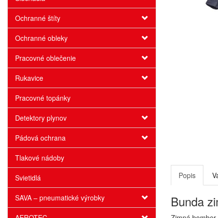
Ochranné štíty
Ochranné obleky
Pracovné oblečenie
Rukavice
Pracovné topánky
Detektory plynov
Pádová ochrana
Tlakové nádoby
Popis
V
Svietidlá
SAVA – pneumatické výrobky
Bunda z
AEROTEC
Zimná bomber b