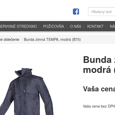
SERVISNÉ STREDISKO
POŽIČOVŇA
O NÁS
KONTAKT
NÁ
é oblečenie
Bunda zimná TEMPA, modrá (B75)
Bunda 
modrá 
Vaša cen
Vaša cena bez DP