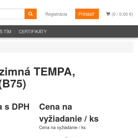
Registrácia
Prihlásiť
(0 / 0,00 €)
Š TÍM
CERTIFIKÁTY
zimná TEMPA,
(B75)
a s DPH
Cena na
vyžiadanie / ks
H
Cena na vyžiadanie / ks