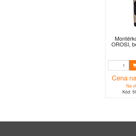
Montérk
OROSI, bé
Cena na
Na o
Kód: 