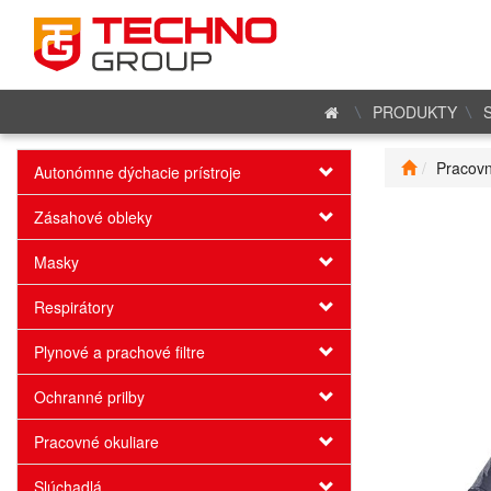
PRODUKTY
Pracovn
Autonómne dýchacie prístroje
Zásahové obleky
Masky
Respirátory
Plynové a prachové filtre
Ochranné prilby
Pracovné okuliare
Slúchadlá