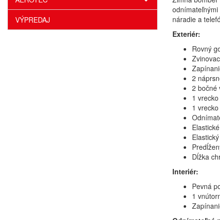
odnímateľnými 
náradie a telef
VÝPREDAJ
Exteriér:
Rovný go
Zvinovac
Zapínani
2 náprsn
2 bočné 
1 vrecko
1 vrecko
Odnímate
Elastick
Elastick
Predĺžen
Dĺžka ch
Interiér:
Pevná po
1 vnútor
Zapínani