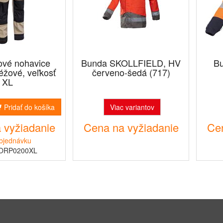
ové nohavice
Bunda SKOLLFIELD, HV
Bu
žové, veľkosť
červeno-šedá (717)
XL
Pridať do košíka
Viac variantov
 vyžiadanie
Cena na vyžiadanie
Cen
bjednávku
5ORP0200XL