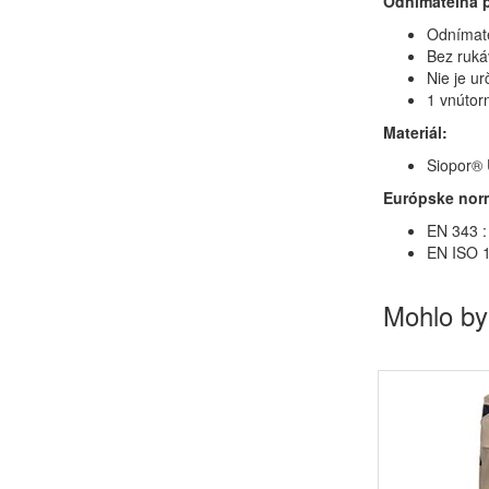
Odnímateľná 
Odnímate
Bez ruká
Nie je u
1 vnútor
Materiál:
Siopor® 
Európske nor
EN 343 :
EN ISO 1
Mohlo by