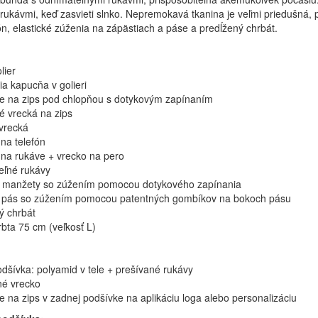
rukávmi, keď zasvieti slnko. Nepremokavá tkanina je veľmi priedušná, p
ón, elastické zúženia na zápästiach a páse a predĺžený chrbát.
lier
ia kapucňa v golieri
e na zips pod chlopňou s dotykovým zapínaním
é vrecká na zips
vrecká
 na telefón
 na rukáve + vrecko na pero
ľné rukávy
é manžety so zúžením pomocou dotykového zapínania
ý pás so zúžením pomocou patentných gombíkov na bokoch pásu
ý chrbát
rbta 75 cm (veľkosť L)
dšívka: polyamid v tele + prešívané rukávy
né vrecko
e na zips v zadnej podšívke na aplikáciu loga alebo personalizáciu