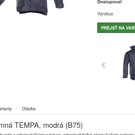
Dostupnosť
Výrobca
PREJSŤ NA VAR
arianty
Otázka
imná TEMPA, modrá (B75)
unda s odnímateľnými rukávmi, prispôsobiteľná akémukoľvek počasiu.