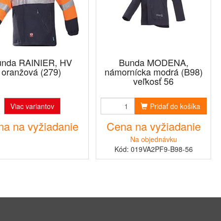
nda RAINIER, HV
Bunda MODENA,
oranžová (279)
námornícka modrá (B98)
veľkosť 56
Viac variantov
Pridať do košíka
a na vyžiadanie
Cena na vyžiadanie
Na objednávku
Kód: 019VA2PF9-B98-56