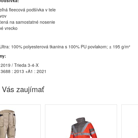
podšívka:
ľná fleecová podšívka v tele
vov
rčená na samostatné nosenie
né vrecko
Ultra: 100% polyesterová tkanina s 100% PU povlakom; ± 195 g/m²
my:
 2019 / Trieda 3-4-X
3688 : 2013 +A1 : 2021
 Vás zaujímať