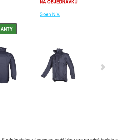
NA OBJEDNÁVKU
Sioen N.V.
IANTY
 S odnímateľnou fleecovou podšívkou pre mrazivé teploty a