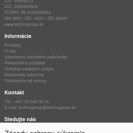
IČO: 35838213
DIČ: 2020205924
IČ DPH: SK 2020205924
ISO 9001, ISO 14001, ISO 45000
www.technogroup.sk
Informácie
Kontakty
O nás
Všeobecné obchodné podmienky
Reklamačný poriadok
Ochrana osobných údajov
Nastavenie súkromia
Odstúpenie od zmluvy
Kontakt
Tel.:
+421 33 642 30 16
E-mail:
technogroup@technogroup.sk
Sledujte nás
Facebook
Zásady ochrany súkromia