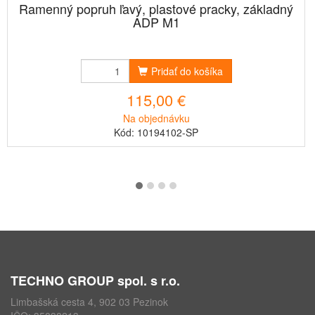
Ramenný popruh ľavý, plastové pracky, základný
ADP M1
Pridať do košíka
115,00 €
Na objednávku
Kód: 10194102-SP
TECHNO GROUP spol. s r.o.
Limbašská cesta 4, 902 03 Pezinok