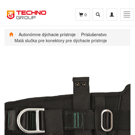
Toggle
Toggle
Tog
0
search
navigation
navi
Autonómne dýchacie prístroje
Príslušenstvo
Malá slučka pre konektory pre dýchacie prístroje