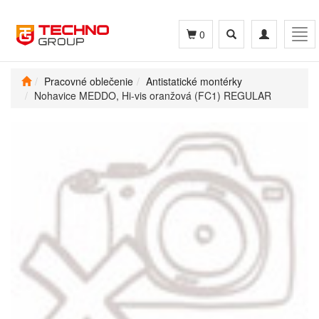
Toggle
Toggle
Tog
0
search
navigation
navi
Pracovné oblečenie
Antistatické montérky
Nohavice MEDDO, Hi-vis oranžová (FC1) REGULAR