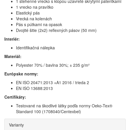
1 stehenné vrecko s klopou uzavreté skrytými patentkami
1 vrecko na pravítko
Elastický pás
Vrecká na kolenách
Pás s pútkami na opasok
Dvojité šitie (2x2) reflexných pásov (50 mm)
Interiér:
Identifikačná nálepka
Materiál:
Polyester 70% / bavlna 30%; ± 235 g/m²
Európske normy:
EN ISO 20471:2013 +A1 2016 / trieda 2
EN ISO 13688:2013
Certifikáty:
Testované na škodlivé látky podľa normy Oeko-Tex®
Standard 100 (1708040/Centexbel)
Varianty