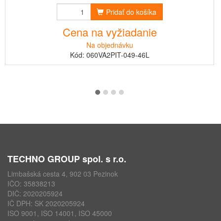
Pridať do košíka
Cena na vyžiadanie
Na objednávku
Kód: 060VA2PIT-049-46L
TECHNO GROUP spol. s r.o.
Limbašská cesta 4, 902 03 Pezinok
IČO: 35838213
DIČ: 2020205924
IČ DPH: SK 2020205924
ISO 9001, ISO 14001, ISO 45000