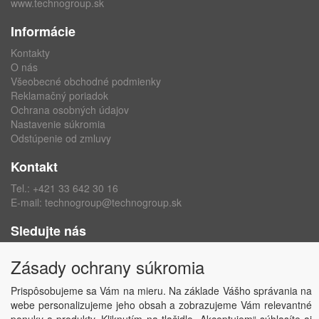
www.technogroup.sk
Informácie
Kontakty
O nás
Všeobecné obchodné podmienky
Reklamačný poriadok
Ochrana osobných údajov
Nastavenie súkromia
Odstúpenie od zmluvy
Kontakt
Tel.:
+421 33 642 30 16
E-mail:
technogroup@technogroup.sk
Sledujte nás
Facebook
Zásady ochrany súkromia
Instagram
Prispôsobujeme sa Vám na mieru. Na základe Vášho správania na
webe personalizujeme jeho obsah a zobrazujeme Vám relevantné