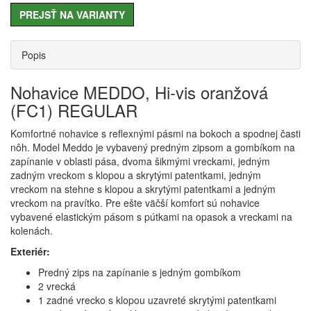
PREJSŤ NA VARIANTY
Popis
Nohavice MEDDO, Hi-vis oranžová
(FC1) REGULAR
Komfortné nohavice s reflexnými pásmi na bokoch a spodnej časti
nôh. Model Meddo je vybavený predným zipsom a gombíkom na
zapínanie v oblasti pása, dvoma šikmými vreckami, jedným
zadným vreckom s klopou a skrytými patentkami, jedným
vreckom na stehne s klopou a skrytými patentkami a jedným
vreckom na pravítko. Pre ešte väčší komfort sú nohavice
vybavené elastickým pásom s pútkami na opasok a vreckami na
kolenách.
Exteriér:
Predný zips na zapínanie s jedným gombíkom
2 vrecká
1 zadné vrecko s klopou uzavreté skrytými patentkami