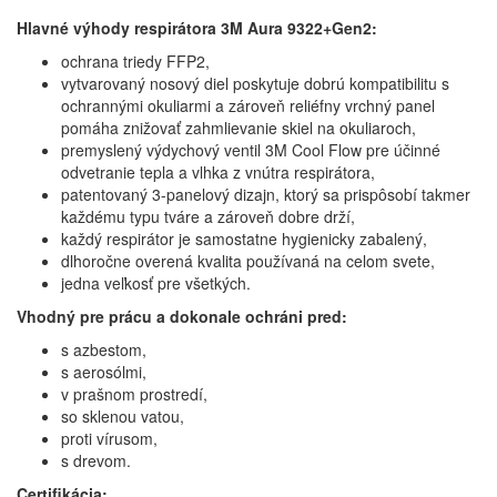
Hlavné výhody respirátora 3M Aura 9322+Gen2:
ochrana triedy FFP2,
vytvarovaný nosový diel poskytuje dobrú kompatibilitu s
ochrannými okuliarmi a zároveň reliéfny vrchný panel
pomáha znižovať zahmlievanie skiel na okuliaroch,
premyslený výdychový ventil 3M Cool Flow pre účinné
odvetranie tepla a vlhka z vnútra respirátora,
patentovaný 3-panelový dizajn, ktorý sa prispôsobí takmer
každému typu tváre a zároveň dobre drží,
každý respirátor je samostatne hygienicky zabalený,
dlhoročne overená kvalita používaná na celom svete,
jedna veľkosť pre všetkých.
Vhodný pre prácu a dokonale ochráni pred:
s azbestom,
s aerosólmi,
v prašnom prostredí,
so sklenou vatou,
proti vírusom,
s drevom.
Certifikácia: