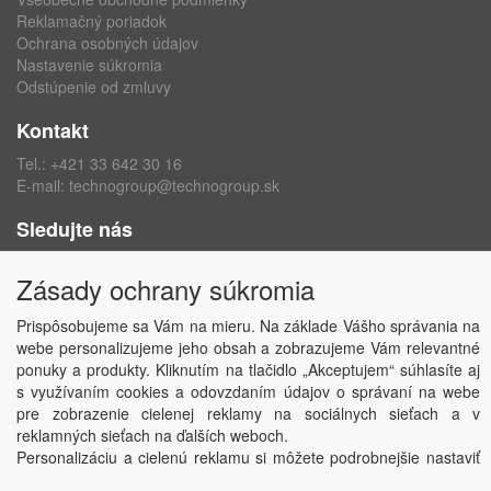
Reklamačný poriadok
Ochrana osobných údajov
Nastavenie súkromia
Odstúpenie od zmluvy
Kontakt
Tel.:
+421 33 642 30 16
E-mail:
technogroup@technogroup.sk
Sledujte nás
Facebook
Zásady ochrany súkromia
Instagram
Prispôsobujeme sa Vám na mieru. Na základe Vášho správania na
webe personalizujeme jeho obsah a zobrazujeme Vám relevantné
ponuky a produkty. Kliknutím na tlačidlo „Akceptujem“ súhlasíte aj
s využívaním cookies a odovzdaním údajov o správaní na webe
Copyright © TECHNO GROUP spol. s r.o.
2026
pre zobrazenie cielenej reklamy na sociálnych sieťach a v
Powered by
ABRA
reklamných sieťach na ďalších weboch.
Personalizáciu a cielenú reklamu si môžete podrobnejšie nastaviť
alebo kedykoľvek vypnúť po kliknutí na tlačidlo „Nastaviť“.