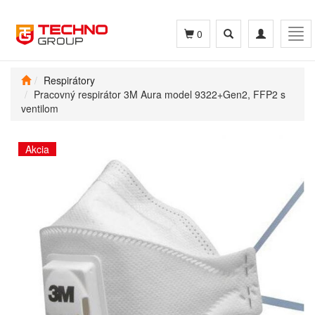
Toggle
Toggle
Tog
0
search
navigation
navi
Respirátory
Pracovný respirátor 3M Aura model 9322+Gen2, FFP2 s
ventilom
Akcia