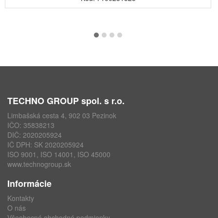
TECHNO GROUP spol. s r.o.
Limbašská cesta 4, 902 03 Pezinok
IČO: 35838213
DIČ: 2020205924
IČ DPH: SK 2020205924
ISO 9001, ISO 14001, ISO 45000
www.technogroup.sk
Informácie
Kontakty
O nás
Všeobecné obchodné podmienky