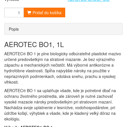
Pridať do košíka
Popis
AEROTEC BO1, 1L
AEROTEC® BO 1 je plne biologicky odbúrateľné plastické mazivo
určené predovšetkým na stratové mazanie. Je bez výrazného
zápachu a mechanických nečistôt. Má výborné antikorózne a
hydrofóbne vlastnosti. Spĺňa najvyššie nároky na použitie v
nepriaznivých podmienkach, odoláva snehu, prachu a vysokej
vlhkosti.
AEROTEC® BO 1 sa uplatňuje všade, kde je potrebné dbať na
ochranu životného prostredia, ale zároveň je nutné zachovať
vysoké mazacie nároky predovšetkým pri stratovom mazaní.
Nachádza svoje uplatnenie v lesníctve, vodohospodárstve, pri
údržbe koľají, výhybiek a všade, kde je kladený veľký dôraz na
ekológiu.