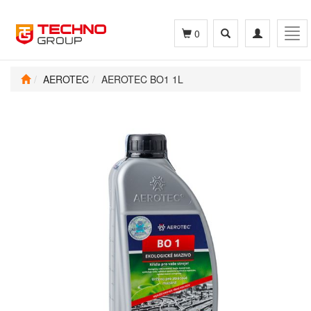
Toggle
Toggle
Tog
0
search
navigation
navi
AEROTEC
AEROTEC BO1 1L