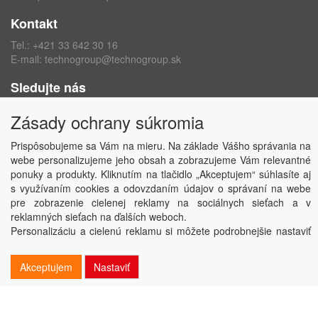
Kontakt
Tel.:
+421 33 642 30 16
E-mail:
technogroup@technogroup.sk
Sledujte nás
Facebook
Zásady ochrany súkromia
Instagram
Prispôsobujeme sa Vám na mieru. Na základe Vášho správania na
webe personalizujeme jeho obsah a zobrazujeme Vám relevantné
ponuky a produkty. Kliknutím na tlačidlo „Akceptujem“ súhlasíte aj
s využívaním cookies a odovzdaním údajov o správaní na webe
Copyright © TECHNO GROUP spol. s r.o.
2026
pre zobrazenie cielenej reklamy na sociálnych sieťach a v
Powered by
ABRA
reklamných sieťach na ďalších weboch.
Personalizáciu a cielenú reklamu si môžete podrobnejšie nastaviť
alebo kedykoľvek vypnúť po kliknutí na tlačidlo „Nastaviť“.
Akceptujem
Nastaviť