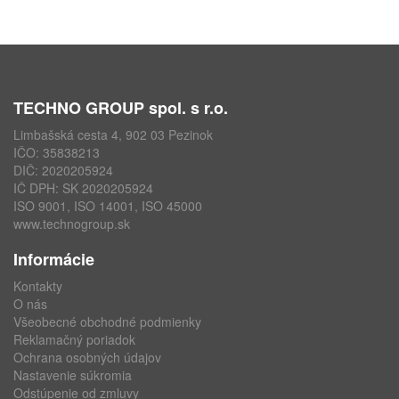
TECHNO GROUP spol. s r.o.
Limbašská cesta 4, 902 03 Pezinok
IČO: 35838213
DIČ: 2020205924
IČ DPH: SK 2020205924
ISO 9001, ISO 14001, ISO 45000
www.technogroup.sk
Informácie
Kontakty
O nás
Všeobecné obchodné podmienky
Reklamačný poriadok
Ochrana osobných údajov
Nastavenie súkromia
Odstúpenie od zmluvy