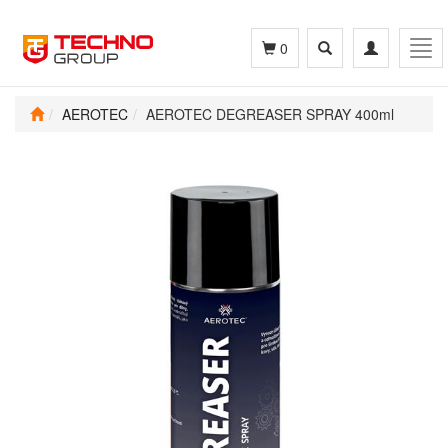
Toggle
Toggle
Tog
0
search
navigation
navi
AEROTEC
AEROTEC DEGREASER SPRAY 400ml