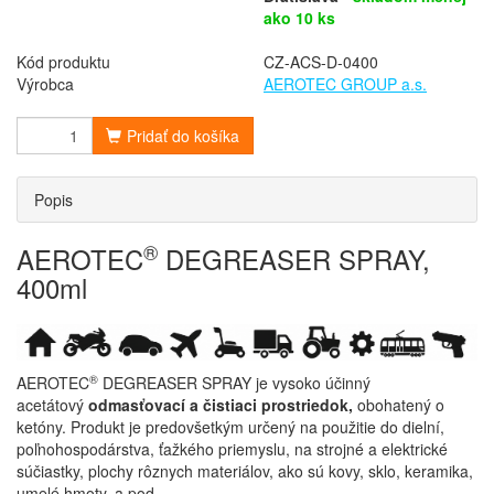
ako 10 ks
Kód produktu
CZ-ACS-D-0400
Výrobca
AEROTEC GROUP a.s.
Pridať do košíka
Popis
®
AEROTEC
DEGREASER SPRAY,
400ml
®
AEROTEC
DEGREASER SPRAY
je vysoko účinný
acetátový
odmasťovací a čistiaci prostriedok,
obohatený o
ketóny. Produkt je predovšetkým určený na použitie do dielní,
poľnohospodárstva, ťažkého priemyslu, na strojné a elektrické
súčiastky, plochy rôznych materiálov, ako sú kovy, sklo, keramika,
umelé hmoty, a pod.