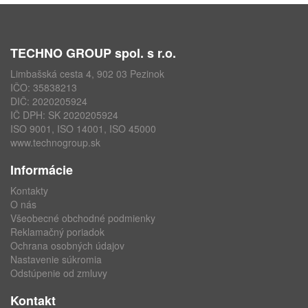
TECHNO GROUP spol. s r.o.
Limbašská cesta 4, 902 03 Pezinok
IČO: 35838213
DIČ: 2020205924
IČ DPH: SK 2020205924
ISO 9001, ISO 14001, ISO 45000
www.technogroup.sk
Informácie
Kontakty
O nás
Všeobecné obchodné podmienky
Reklamačný poriadok
Ochrana osobných údajov
Nastavenie súkromia
Odstúpenie od zmluvy
Kontakt