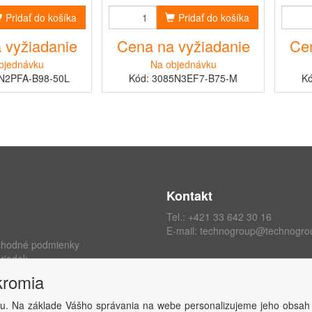
Pridať do košíka
Pridať do košíka
 vyžiadanie
Cena na vyžiadanie
Cen
bjednávku
Na objednávku
N2PFA-B98-50L
Kód: 3085N3EF7-B75-M
K
Kontakt
Tel.:
+421 33 642 30 16
E-mail:
technogroup@technogro
chodné podmienky
riadok
ých údajov
kromia
kromia
 zmluvy
u. Na základe Vášho správania na webe personalizujeme jeho obsah