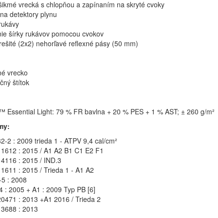
 šikmé vrecká s chlopňou a zapínaním na skryté cvoky
 na detektory plynu
rukávy
ie šírky rukávov pomocou cvokov
prešité (2x2) nehorľavé reflexné pásy (50 mm)
né vrecko
ačný štítok
™ Essential Light: 79 % FR bavlna + 20 % PES + 1 % AST; ± 260 g/m²
my:
2-2 : 2009 trieda 1 - ATPV 9,4 cal/cm²
1612 : 2015 / A1 A2 B1 C1 E2 F1
4116 : 2015 / IND.3
1611 : 2015 / Trieda 1 - A1 A2
5 : 2008
 : 2005 + A1 : 2009 Typ PB [6]
0471 : 2013 +A1 2016 / Trieda 2
3688 : 2013