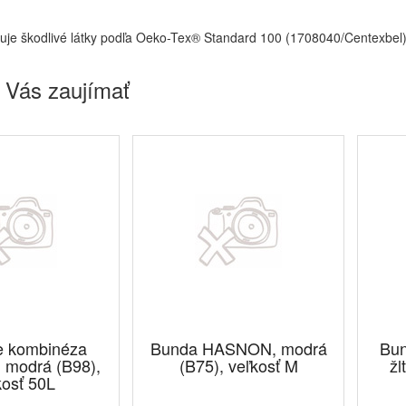
je škodlivé látky podľa Oeko-Tex® Standard 100 (1708040/Centexbel
 Vás zaujímať
e kombinéza
Bunda HASNON, modrá
Bun
modrá (B98),
(B75), veľkosť M
žl
kosť 50L