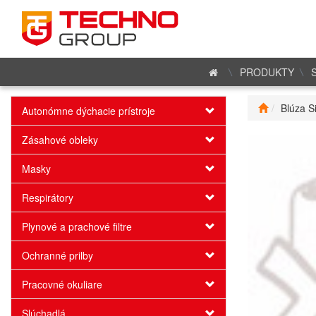
PRODUKTY
Blúza S
Autonómne dýchacie prístroje
Zásahové obleky
Masky
Respirátory
Plynové a prachové filtre
Ochranné prilby
Pracovné okuliare
Slúchadlá