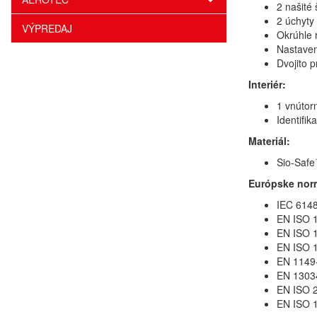
2 našité
2 úchyty
VÝPREDAJ
Okrúhle 
Nastaven
Dvojito 
Interiér:
1 vnútor
Identifik
Materiál:
Sio-Safe
Európske nor
IEC 6148
EN ISO 1
EN ISO 1
EN ISO 1
EN 1149-
EN 13034
EN ISO 2
EN ISO 1