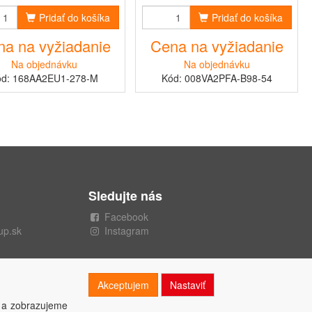
Pridať do košíka
Pridať do košíka
a na vyžiadanie
Cena na vyžiadanie
Na objednávku
Na objednávku
ód: 168AA2EU1-278-M
Kód: 008VA2PFA-B98-54
Sledujte nás
Facebook
up.sk
Instagram
Akceptujem
Nastaviť
 a zobrazujeme