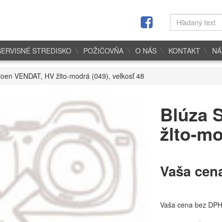
SERVISNÉ STREDISKO
POŽIČOVŇA
O NÁS
KONTAKT
NÁ
ioen VENDAT, HV žlto-modrá (049), veľkosť 48
Blúza 
žlto-mo
Vaša cen
Vaša cena bez DP