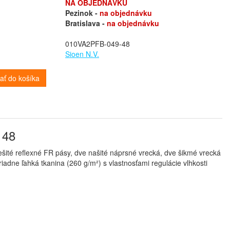
NA OBJEDNÁVKU
Pezinok -
na objednávku
Bratislava -
na objednávku
010VA2PFB-049-48
Sioen N.V.
dať do košíka
 48
rešité reflexné FR pásy, dve našité náprsné vrecká, dve šikmé vrecká
adne ľahká tkanina (260 g/m²) s vlastnosťami regulácie vlhkosti