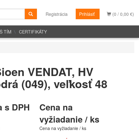
Registrácia
Prihlásiť
(0 / 0,00 €)
Š TÍM
CERTIFIKÁTY
Sioen VENDAT, HV
drá (049), veľkosť 48
a s DPH
Cena na
vyžiadanie / ks
H
Cena na vyžiadanie / ks