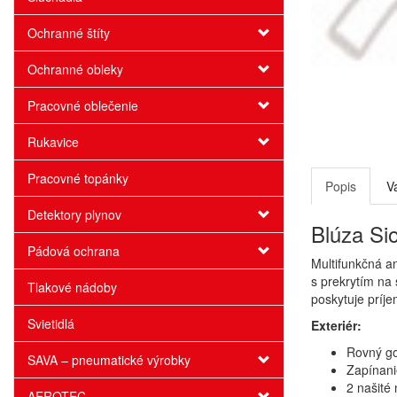
Ochranné štíty
Ochranné obleky
Pracovné oblečenie
Rukavice
Pracovné topánky
Popis
V
Detektory plynov
Blúza Si
Pádová ochrana
Multifunkčná an
s prekrytím na
Tlakové nádoby
poskytuje príje
Svietidlá
Exteriér:
Rovný go
SAVA – pneumatické výrobky
Zapínani
2 našité
AEROTEC