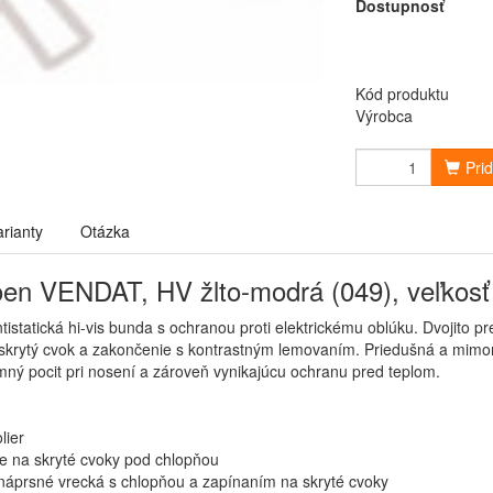
Dostupnosť
Kód produktu
Výrobca
Pri
arianty
Otázka
oen VENDAT, HV žlto-modrá (049), veľkosť
tistatická hi-vis bunda s ochranou proti elektrickému oblúku. Dvojito p
 skrytý cvok a zakončenie s kontrastným lemovaním. Priedušná a mimori
mný pocit pri nosení a zároveň vynikajúcu ochranu pred teplom.
lier
e na skryté cvoky pod chlopňou
 náprsné vrecká s chlopňou a zapínaním na skryté cvoky