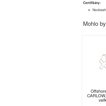
Certifikáty:
Neobsahu
Mohlo by
Offshor
CARLOW, 
veľ