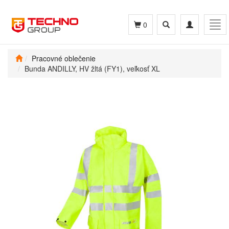
Toggle
Toggle
Tog
0
search
navigation
navi
Pracovné oblečenie
Bunda ANDILLY, HV žltá (FY1), veľkosť XL