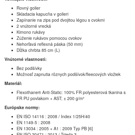
Rovný golier
Skladacia kapucňa v golieri
Zapínanie na zips pod dvojitou légou s cvokmi
2 vnútorné vrecká
Kimono rukávy
Zúženie rukávov pomocou cvokov
Nehorľavá reflexná páska (50 mm)
Dĺžka chrbta 85 cm (L)
Vnútorné vlastnosti:
Bez podšívky
Možnosť zapnutia rôznych podšívok/fleecových vložiek
Materiál:
Flexothane® Anti-Static: 100% FR polyesterová tkanina s
FR PU povlakom + AST; ± 200 g/m²
Európske normy:
EN ISO 14116 : 2008 / Index 1/25H/40
EN 1149-5 : 2008
EN 13034 : 2005 + A1 : 2009 Typ PB [6]
EN ISO 20471 : 2013 / Trieda 3