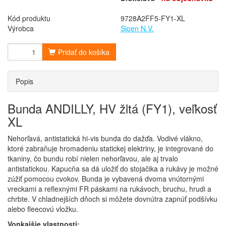
Kód produktu
9728A2FF5-FY1-XL
Výrobca
Sioen N.V.
Pridať do košíka
Popis
Bunda ANDILLY, HV žltá (FY1), veľkosť
XL
Nehorľavá, antistatická hi-vis bunda do dažďa. Vodivé vlákno,
ktoré zabraňuje hromadeniu statickej elektriny, je integrované do
tkaniny, čo bundu robí nielen nehorľavou, ale aj trvalo
antistatickou. Kapucňa sa dá uložiť do stojačika a rukávy je možné
zúžiť pomocou cvokov. Bunda je vybavená dvoma vnútornými
vreckami a reflexnými FR páskami na rukávoch, bruchu, hrudi a
chrbte. V chladnejších dňoch si môžete dovnútra zapnúť podšívku
alebo fleecovú vložku.
Vonkajšie vlastnosti: