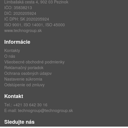
Limbašská cesta 4, 902 03 Pezinok
IČO: 35838213
DIČ: 2020205924
IČ DPH: SK 2020205924
ISO 9001, ISO 14001, ISO 45000
www.technogroup.sk
Informácie
Kontakty
O nás
Všeobecné obchodné podmienky
Reklamačný poriadok
Ochrana osobných údajov
Nastavenie súkromia
Odstúpenie od zmluvy
Kontakt
Tel.:
+421 33 642 30 16
E-mail:
technogroup@technogroup.sk
Sledujte nás