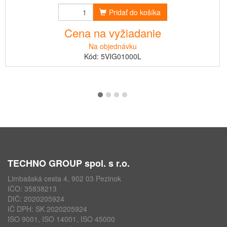
Pridať do košíka
Cena na vyžiadanie
Na objednávku
Kód: 5VIG01000L
TECHNO GROUP spol. s r.o.
Limbašská cesta 4, 902 03 Pezinok
IČO: 35838213
DIČ: 2020205924
IČ DPH: SK 2020205924
ISO 9001, ISO 14001, ISO 45000