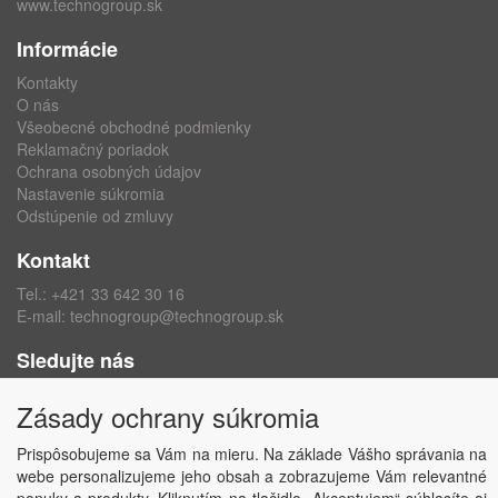
www.technogroup.sk
Informácie
Kontakty
O nás
Všeobecné obchodné podmienky
Reklamačný poriadok
Ochrana osobných údajov
Nastavenie súkromia
Odstúpenie od zmluvy
Kontakt
Tel.:
+421 33 642 30 16
E-mail:
technogroup@technogroup.sk
Sledujte nás
Facebook
Zásady ochrany súkromia
Instagram
Prispôsobujeme sa Vám na mieru. Na základe Vášho správania na
webe personalizujeme jeho obsah a zobrazujeme Vám relevantné