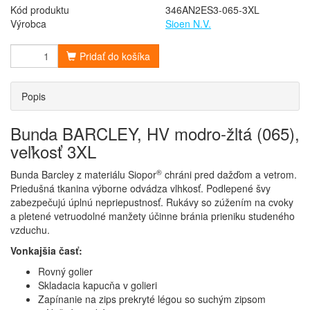
Kód produktu
346AN2ES3-065-3XL
Výrobca
Sioen N.V.
Pridať do košíka
Popis
Bunda BARCLEY, HV modro-žltá (065),
veľkosť 3XL
®
Bunda Barcley z materiálu Siopor
chráni pred dažďom a vetrom.
Priedušná tkanina výborne odvádza vlhkosť. Podlepené švy
zabezpečujú úplnú nepriepustnosť. Rukávy so zúžením na cvoky
a pletené vetruodolné manžety účinne bránia prieniku studeného
vzduchu.
Vonkajšia časť:
Rovný golier
Skladacia kapucňa v golieri
Zapínanie na zips prekryté légou so suchým zipsom