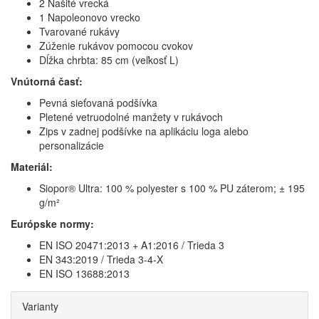
2 Našité vrecká
1 Napoleonovo vrecko
Tvarované rukávy
Zúženie rukávov pomocou cvokov
Dĺžka chrbta: 85 cm (veľkosť L)
Vnútorná časť:
Pevná sieťovaná podšívka
Pletené vetruodolné manžety v rukávoch
Zips v zadnej podšívke na aplikáciu loga alebo
personalizácie
Materiál:
Siopor® Ultra: 100 % polyester s 100 % PU záterom; ± 195
g/m²
Európske normy:
EN ISO 20471:2013 + A1:2016 / Trieda 3
EN 343:2019 / Trieda 3-4-X
EN ISO 13688:2013
Varianty