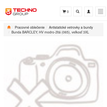
Toggle
Toggle
Tog
0
search
navigation
navi
Pracovné oblečenie
Antistatické vetrovky a bundy
Bunda BARCLEY, HV modro-žltá (065), veľkosť 3XL