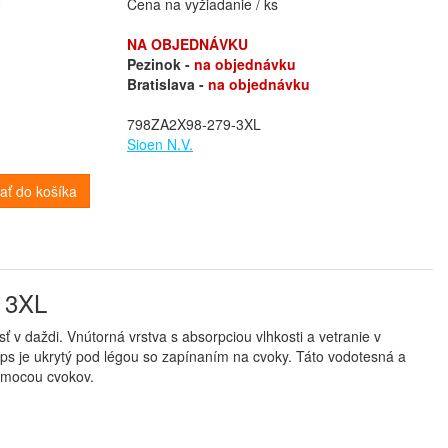
H
Cena na vyžiadanie / ks
NA OBJEDNÁVKU
Pezinok -
na objednávku
Bratislava -
na objednávku
798ZA2X98-279-3XL
Sioen N.V.
dať do košíka
ť 3XL
sť v daždi. Vnútorná vrstva s absorpciou vlhkosti a vetranie v
zips je ukrytý pod légou so zapínaním na cvoky. Táto vodotesná a
pomocou cvokov.