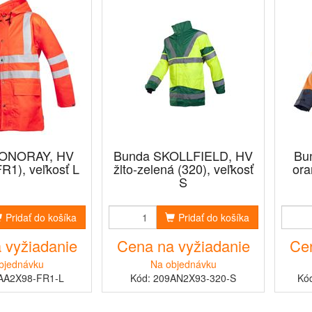
ONORAY, HV
Bunda SKOLLFIELD, HV
Bu
R1), veľkosť L
žlto-zelená (320), veľkosť
ora
S
Pridať do košíka
Pridať do košíka
 vyžiadanie
Cena na vyžiadanie
Cen
bjednávku
Na objednávku
AA2X98-FR1-L
Kód: 209AN2X93-320-S
Kó