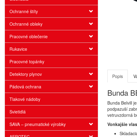
Ochranné štíty
Ochranné obleky
Pracovné oblečenie
Rukavice
Pracovné topánky
Detektory plynov
Popis
V
Pádová ochrana
Bunda BE
Tlakové nádoby
Bunda Belvill j
podpazuší zabra
Svietidlá
vetruvzdorná b
SAVA – pneumatické výrobky
Vonkajšie vlas
Skladaci
AEROTEC