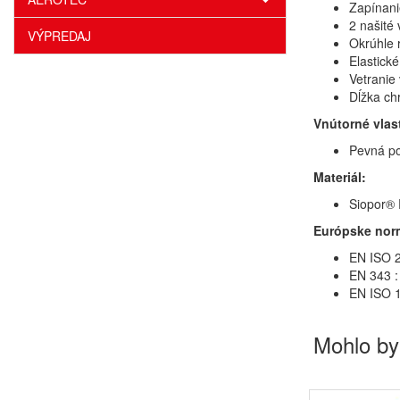
Zapínani
2 našité
VÝPREDAJ
Okrúhle 
Elastick
Vetranie
Dĺžka ch
Vnútorné vlas
Pevná po
Materiál:
Siopor® 
Európske nor
EN ISO 2
EN 343 :
EN ISO 1
Mohlo by