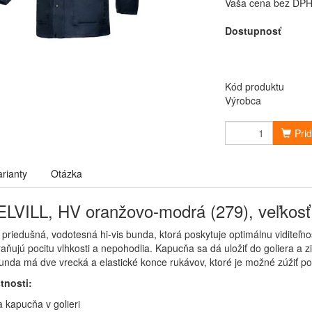
Vaša cena bez DP
Dostupnosť
Kód produktu
Výrobca
Pri
arianty
Otázka
LVILL, HV oranžovo-modrá (279), veľkos
e priedušná, vodotesná hi-vis bunda, ktorá poskytuje optimálnu viditeľno
ňujú pocitu vlhkosti a nepohodlia. Kapucňa sa dá uložiť do goliera a 
unda má dve vrecká a elastické konce rukávov, ktoré je možné zúžiť 
tnosti:
a kapucňa v golieri