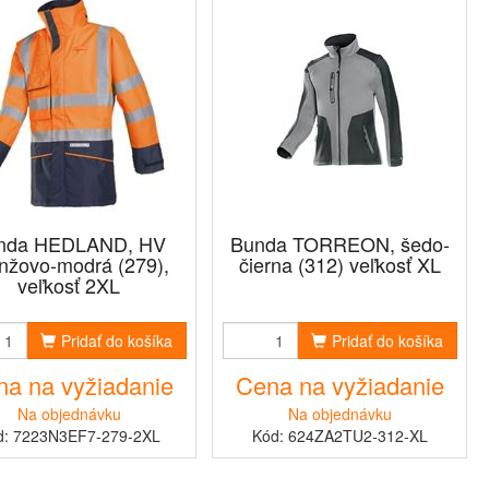
nda HEDLAND, HV
Bunda TORREON, šedo-
nžovo-modrá (279),
čierna (312) veľkosť XL
veľkosť 2XL
Pridať do košíka
Pridať do košíka
a na vyžiadanie
Cena na vyžiadanie
Na objednávku
Na objednávku
d: 7223N3EF7-279-2XL
Kód: 624ZA2TU2-312-XL