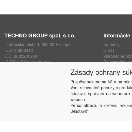
TECHNO GROUP spol. s r.o.
Informácie
Limbašská cesta 4, 902 03 Pezinok
Kontakty
IČO: 35838213
O nás
DIČ: 2020205924
Všeobecné ob
IČ DPH: SK 2020205924
Reklamačný po
ISO 9001, ISO 14001, ISO 45000
Ochrana osobn
Zásady ochrany sú
www.technogroup.sk
Nastavenie sú
Odstúpenie od
Prispôsobujeme sa Vám na mier
Vám relevantné ponuky a produkt
údajov o správaní na webe pre z
weboch.
Personalizáciu a cielenú reklam
„Nastaviť“.