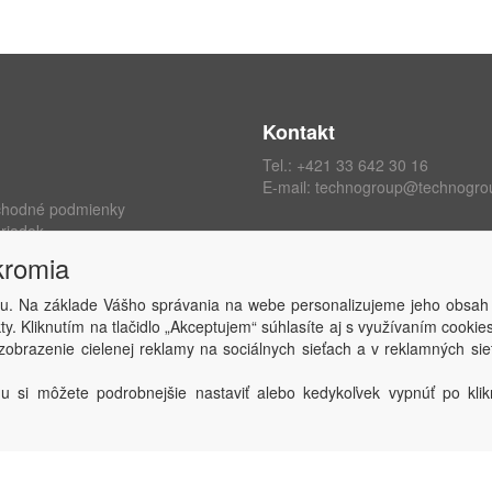
Kontakt
Tel.:
+421 33 642 30 16
E-mail:
technogroup@technogro
chodné podmienky
riadok
ých údajov
kromia
kromia
 zmluvy
u. Na základe Vášho správania na webe personalizujeme jeho obsah
y. Kliknutím na tlačidlo „Akceptujem“ súhlasíte aj s využívaním cooki
obrazenie cielenej reklamy na sociálnych sieťach a v reklamných sie
Copyright © TECHNO GROUP spol. s r.o.
2026
Powered by
ABRA
u si môžete podrobnejšie nastaviť alebo kedykoľvek vypnúť po klikn