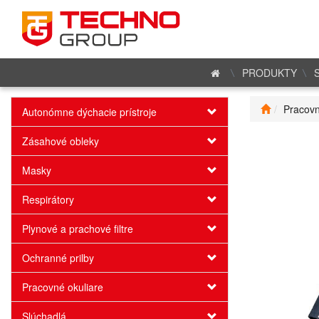
PRODUKTY
Pracovn
Autonómne dýchacie prístroje
Zásahové obleky
Masky
Respirátory
Plynové a prachové filtre
Ochranné prilby
Pracovné okuliare
Slúchadlá