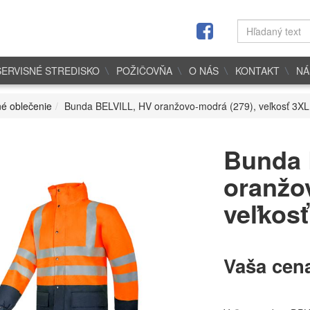
SERVISNÉ STREDISKO
POŽIČOVŇA
O NÁS
KONTAKT
NÁ
é oblečenie
Bunda BELVILL, HV oranžovo-modrá (279), veľkosť 3XL
Bunda 
oranžo
veľkos
Vaša cen