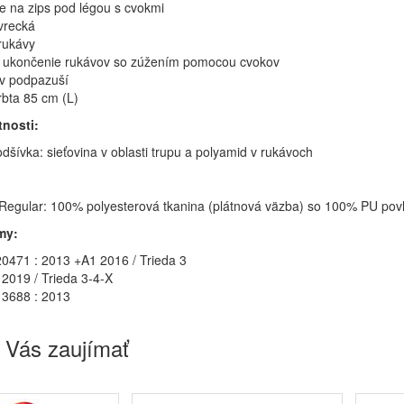
e na zips pod légou s cvokmi
 vrecká
rukávy
é ukončenie rukávov so zúžením pomocou cvokov
 v podpazuší
rbta 85 cm (L)
tnosti:
dšívka: sieťovina v oblasti trupu a polyamid v rukávoch
Regular: 100% polyesterová tkanina (plátnová väzba) so 100% PU pov
my:
0471 : 2013 +A1 2016 / Trieda 3
 2019 / Trieda 3-4-X
3688 : 2013
 Vás zaujímať