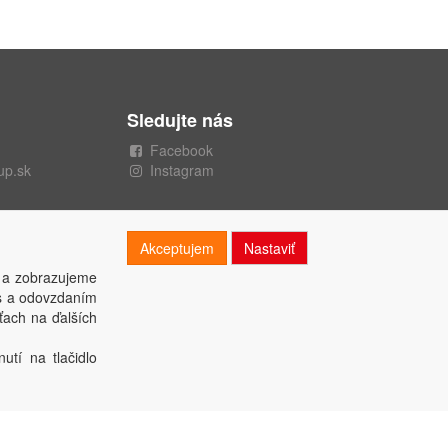
Sledujte nás
Facebook
up.sk
Instagram
Akceptujem
Nastaviť
 a zobrazujeme
es a odovzdaním
ťach na ďalších
utí na tlačidlo