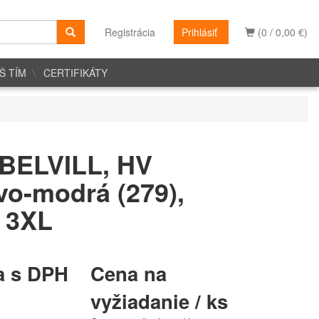
Registrácia
Prihlásiť
(0 / 0,00 €)
Š TÍM
CERTIFIKÁTY
BELVILL, HV
vo-modrá (279),
ť 3XL
a s DPH
Cena na
vyžiadanie / ks