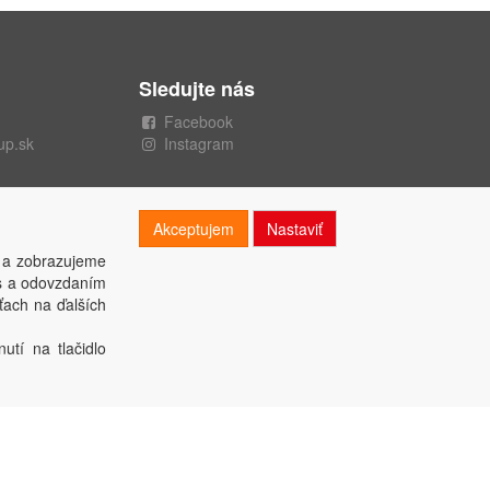
Sledujte nás
Facebook
up.sk
Instagram
Akceptujem
Nastaviť
 a zobrazujeme
es a odovzdaním
ťach na ďalších
utí na tlačidlo