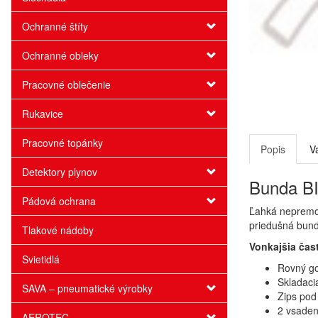
Ochranné štíty
Ochranné obleky
Pracovné oblečenie
Rukavice
Pracovné topánky
Popis
V
Detektory plynov
Bunda BI
Pádová ochrana
Ľahká nepremok
priedušná bund
Tlakové nádoby
Vonkajšia čas
Svietidlá
Rovný go
Skladaci
SAVA – pneumatické výrobky
Zips pod
2 vsaden
AEROTEC