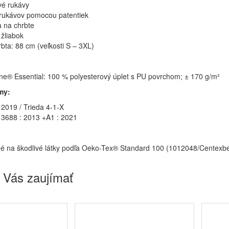
é rukávy
rukávov pomocou patentiek
a na chrbte
žliabok
rbta: 88 cm (veľkosti S – 3XL)
ne® Essential: 100 % polyesterový úplet s PU povrchom; ± 170 g/m²
my:
 2019 / Trieda 4-1-X
3688 : 2013 +A1 : 2021
é na škodlivé látky podľa Oeko-Tex® Standard 100 (1012048/Centexbe
 Vás zaujímať