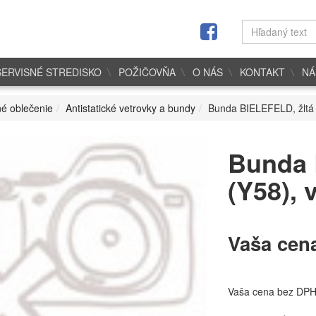
SERVISNÉ STREDISKO
POŽIČOVŇA
O NÁS
KONTAKT
NÁ
é oblečenie
Antistatické vetrovky a bundy
Bunda BIELEFELD, žltá 
Bunda 
(Y58), 
Vaša cen
Vaša cena bez DP