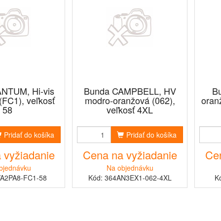
NTUM, Hi-vis
Bunda CAMPBELL, HV
B
(FC1), veľkosť
modro-oranžová (062),
oran
58
veľkosť 4XL
Pridať do košíka
Pridať do košíka
 vyžiadanie
Cena na vyžiadanie
Cen
bjednávku
Na objednávku
VA2PA8-FC1-58
Kód: 364AN3EX1-062-4XL
K