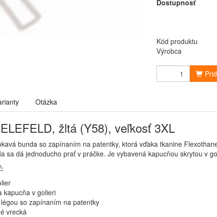
Dostupnosť
Kód produktu
Výrobca
Pri
arianty
Otázka
ELEFELD, žltá (Y58), veľkosť 3XL
avá bunda so zapínaním na patentky, ktorá vďaka tkanine Flexothane
a sa dá jednoducho prať v práčke. Je vybavená kapucňou skrytou v gol
ť:
lier
a kapucňa v golieri
 légou so zapínaním na patentky
é vrecká