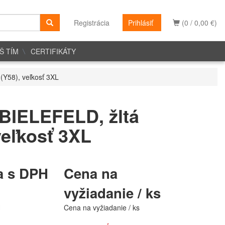
Registrácia
Prihlásiť
(0 / 0,00 €)
Š TÍM
CERTIFIKÁTY
(Y58), veľkosť 3XL
BIELEFELD, žltá
veľkosť 3XL
a s DPH
Cena na
vyžiadanie / ks
H
Cena na vyžiadanie / ks