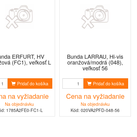
unda ERFURT, HV
Bunda LARRAU, Hi-vis
žová (FC1), veľkosť L
oranžová/modrá (048),
veľkosť 56
Pridať do košíka
Pridať do košíka
a na vyžiadanie
Cena na vyžiadanie
Na objednávku
Na objednávku
ód: 1785A2FE0-FC1-L
Kód: 020VA2PFD-048-56