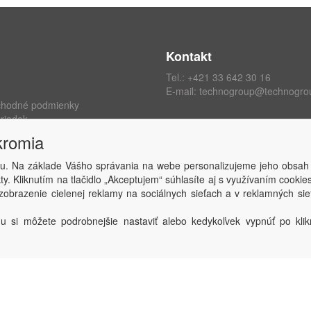
Kontakt
Tel.:
+421 33 642 30 16
E-mail:
technogroup@technogro
chodné podmienky
riadok
ých údajov
kromia
kromia
 zmluvy
u. Na základe Vášho správania na webe personalizujeme jeho obsah
y. Kliknutím na tlačidlo „Akceptujem“ súhlasíte aj s využívaním cooki
obrazenie cielenej reklamy na sociálnych sieťach a v reklamných sie
Copyright © TECHNO GROUP spol. s r.o.
2026
Powered by
ABRA
u si môžete podrobnejšie nastaviť alebo kedykoľvek vypnúť po klikn