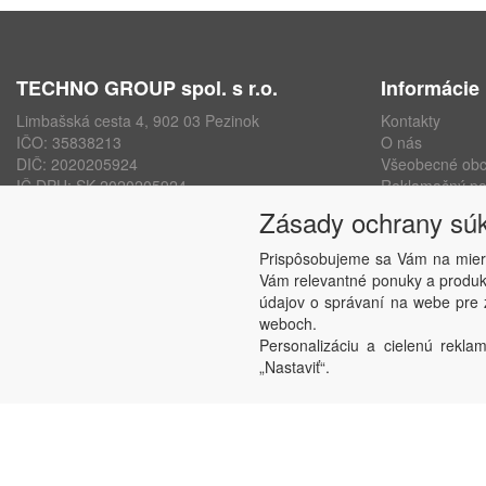
TECHNO GROUP spol. s r.o.
Informácie
Limbašská cesta 4, 902 03 Pezinok
Kontakty
IČO: 35838213
O nás
DIČ: 2020205924
Všeobecné ob
IČ DPH: SK 2020205924
Reklamačný po
ISO 9001, ISO 14001, ISO 45000
Ochrana osobn
Zásady ochrany sú
www.technogroup.sk
Nastavenie sú
Odstúpenie od
Prispôsobujeme sa Vám na mier
Vám relevantné ponuky a produkt
údajov o správaní na webe pre z
weboch.
Personalizáciu a cielenú reklam
„Nastaviť“.