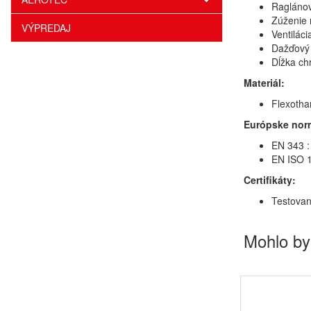
Raglánov
Zúženie 
VÝPREDAJ
Ventiláci
Dažďový 
Dĺžka ch
Materiál:
Flexotha
Európske nor
EN 343 :
EN ISO 1
Certifikáty:
Testovan
Mohlo by