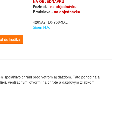
NA OBJEDNÁVKU
Pezinok -
na objednávku
Bratislava -
na objednávku
4265A2FE0-Y58-3XL
Sioen N.V.
dať do košíka
® spoľahlivo chráni pred vetrom aj dažďom. Táto pohodlná a
ieri, ventilačnými otvormi na chrbte a dažďovým žliabkom.