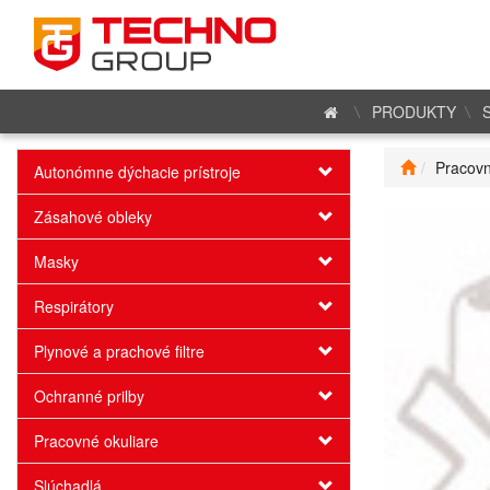
PRODUKTY
Pracovn
Autonómne dýchacie prístroje
Zásahové obleky
Masky
Respirátory
Plynové a prachové filtre
Ochranné prilby
Pracovné okuliare
Slúchadlá