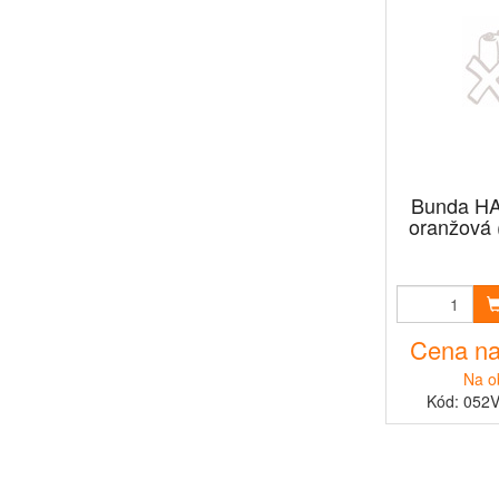
Bunda HA
oranžová 
Cena na
Na o
Kód: 052