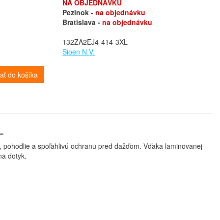
NA OBJEDNÁVKU
Pezinok -
na objednávku
Bratislava -
na objednávku
132ZA2EJ4-414-3XL
Sioen N.V.
dať do košíka
L
sť, pohodlie a spoľahlivú ochranu pred dažďom. Vďaka laminovanej
a dotyk.