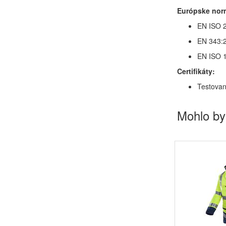
Európske nor
EN ISO 2
EN 343:2
EN ISO 1
Certifikáty:
Testovan
Mohlo by