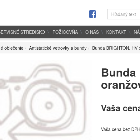
SERVISNÉ STREDISKO
POŽIČOVŇA
O NÁS
KONTAKT
NÁ
é oblečenie
Antistatické vetrovky a bundy
Bunda BRIGHTON, HV or
Bunda
oranžov
Vaša cen
Vaša cena bez DP