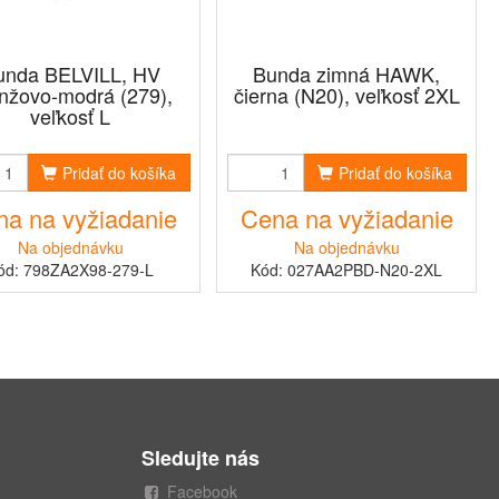
unda BELVILL, HV
Bunda zimná HAWK,
nžovo-modrá (279),
čierna (N20), veľkosť 2XL
veľkosť L
Pridať do košíka
Pridať do košíka
a na vyžiadanie
Cena na vyžiadanie
Na objednávku
Na objednávku
ód: 798ZA2X98-279-L
Kód: 027AA2PBD-N20-2XL
Sledujte nás
Facebook