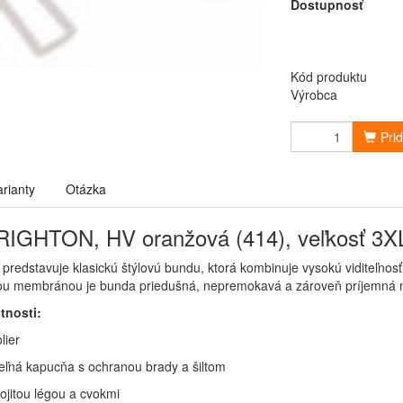
Dostupnosť
Kód produktu
Výrobca
Pri
arianty
Otázka
IGHTON, HV oranžová (414), veľkosť 3X
 predstavuje klasickú štýlovú bundu, ktorá kombinuje vysokú viditeľno
ou membránou je bunda priedušná, nepremokavá a zároveň príjemná n
tnosti:
lier
ľná kapucňa s ochranou brady a šiltom
ojitou légou a cvokmi