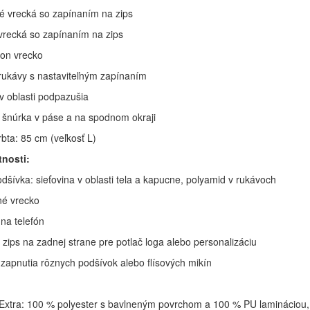
é vrecká so zapínaním na zips
 vrecká so zapínaním na zips
on vrecko
rukávy s nastaviteľným zapínaním
 v oblasti podpazušia
á šnúrka v páse a na spodnom okraji
bta: 85 cm (veľkosť L)
tnosti:
dšívka: sieťovina v oblasti tela a kapucne, polyamid v rukávoch
né vrecko
 na telefón
 zips na zadnej strane pre potlač loga alebo personalizáciu
zapnutia rôznych podšívok alebo flísových mikín
Extra: 100 % polyester s bavlneným povrchom a 100 % PU lamináciou,