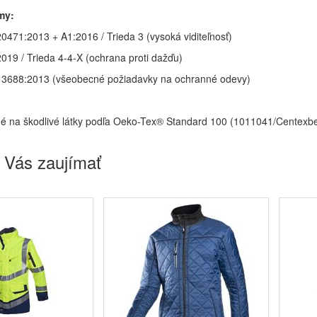
my:
0471:2013 + A1:2016 / Trieda 3 (vysoká viditeľnosť)
019 / Trieda 4-4-X (ochrana proti dažďu)
3688:2013 (všeobecné požiadavky na ochranné odevy)
é na škodlivé látky podľa Oeko-Tex® Standard 100 (1011041/Centexbel
 Vás zaujímať