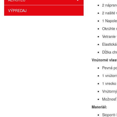
2 náprsn
VÝPREDAJ
2 našité
1 Napole
Okrúhle 
Vetranie
Elastick
Dĺžka chr
Vnútorné vlas
Pevná po
1 vnútor
1 vrecko
Vnútorný
Možnosť 
Materiál:
Siopor® 