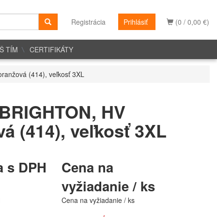
Registrácia
Prihlásiť
(0 / 0,00 €)
Š TÍM
CERTIFIKÁTY
anžová (414), veľkosť 3XL
 BRIGHTON, HV
á (414), veľkosť 3XL
a s DPH
Cena na
vyžiadanie / ks
H
Cena na vyžiadanie / ks