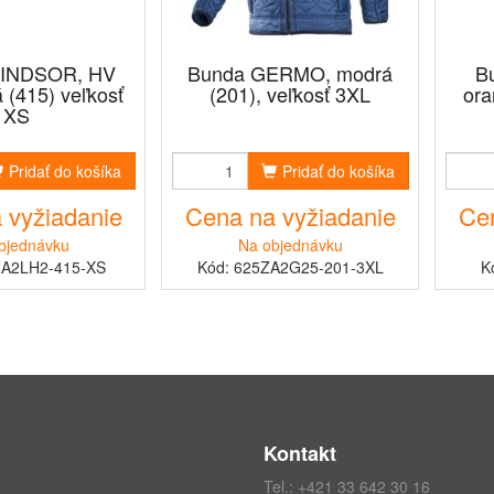
INDSOR, HV
Bunda GERMO, modrá
B
 (415) veľkosť
(201), veľkosť 3XL
ora
XS
Pridať do košíka
Pridať do košíka
 vyžiadanie
Cena na vyžiadanie
Cen
bjednávku
Na objednávku
ZA2LH2-415-XS
Kód: 625ZA2G25-201-3XL
K
Kontakt
Tel.:
+421 33 642 30 16