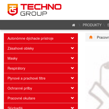
PRODUKTY
Pracovn
Autonómne dýchacie prístroje
Zásahové obleky
Masky
Respirátory
Plynové a prachové filtre
Ochranné prilby
Pracovné okuliare
Slúchadlá