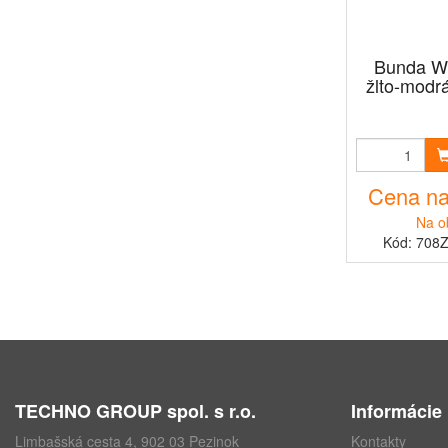
Bunda W
žlto-modrá
Cena na
Na o
Kód: 708
TECHNO GROUP spol. s r.o.
Informácie
Limbašská cesta 4, 902 03 Pezinok
Kontakty