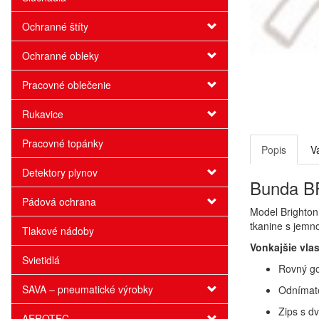
Ochranné štíty
Ochranné obleky
Pracovné oblečenie
Rukavice
Pracovné topánky
Popis
V
Detektory plynov
Bunda BR
Pádová ochrana
Model Brighton
tkanine s jemn
Tlakové nádoby
Vonkajšie vlas
Svietidlá
Rovný go
SAVA – pneumatické výrobky
Odnímate
Zips s dv
AEROTEC