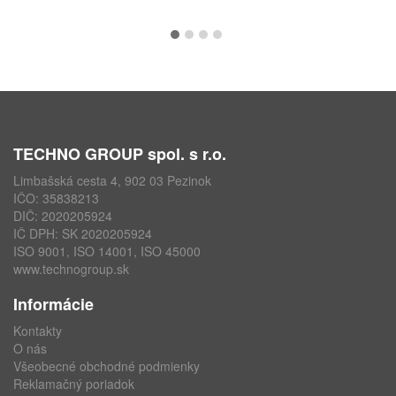
TECHNO GROUP spol. s r.o.
Limbašská cesta 4, 902 03 Pezinok
IČO: 35838213
DIČ: 2020205924
IČ DPH: SK 2020205924
ISO 9001, ISO 14001, ISO 45000
www.technogroup.sk
Informácie
Kontakty
O nás
Všeobecné obchodné podmienky
Reklamačný poriadok