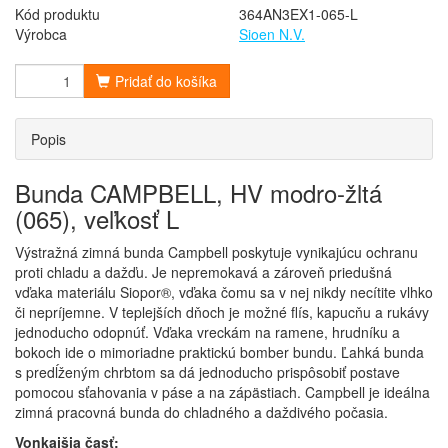
Kód produktu
364AN3EX1-065-L
Výrobca
Sioen N.V.
Pridať do košíka
Popis
Bunda CAMPBELL, HV modro-žltá
(065), veľkosť L
Výstražná zimná bunda Campbell poskytuje vynikajúcu ochranu
proti chladu a dažďu. Je nepremokavá a zároveň priedušná
vďaka materiálu Siopor®, vďaka čomu sa v nej nikdy necítite vlhko
či nepríjemne. V teplejších dňoch je možné flís, kapucňu a rukávy
jednoducho odopnúť. Vďaka vreckám na ramene, hrudníku a
bokoch ide o mimoriadne praktickú bomber bundu. Ľahká bunda
s predĺženým chrbtom sa dá jednoducho prispôsobiť postave
pomocou sťahovania v páse a na zápästiach. Campbell je ideálna
zimná pracovná bunda do chladného a daždivého počasia.
Vonkajšia časť: