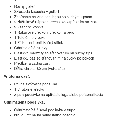
Rovný golier
Skladacia kapucňa v golieri
Zapínanie na zips pod légou so suchým zipsom
2 Nášivkové náprsné vrecká so zapínaním na zips
2 Vsadené vrecká
1 Rukávové vrecko + vrecko na pero
1 Telefónne vrecko
1 Pútko na identifikačný štítok
Odnímateľné rukávy
Elastické manžety so sťahovaním na suchý zips
Elastický pás so sťahovaním na cvoky po bokoch
Predĺžená zadná časť
Dĺžka chrbta: 80 cm (veľkosť L)
Vnútorná časť:
Pevná sieťovaná podšívka
1 Vnútorné vrecko
Zips v podšívke na aplikáciu loga alebo personalizáciu
Odnímateľná podšívka:
Odnímateľná flísová podšívka v trupe
Nie je určená na samostatné nosenie