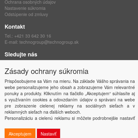
Ochrana osobných údajov
Nastavenie súkromia
Odstúpenie od zmluvy
Kontakt
Tel.:
+421 33 642 30 16
E-mail:
technogroup@technogroup.sk
Sledujte nás
Facebook
Zásady ochrany súkromia
Instagram
Prispôsobujeme sa Vám na mieru. Na základe Vášho správania na
webe personalizujeme jeho obsah a zobrazujeme Vám relevantné
ponuky a produkty. Kliknutím na tlačidlo „Akceptujem“ súhlasíte aj
s využívaním cookies a odovzdaním údajov o správaní na webe
Copyright © TECHNO GROUP spol. s r.o.
2026
pre zobrazenie cielenej reklamy na sociálnych sieťach a v
Powered by
ABRA
reklamných sieťach na ďalších weboch.
Personalizáciu a cielenú reklamu si môžete podrobnejšie nastaviť
alebo kedykoľvek vypnúť po kliknutí na tlačidlo „Nastaviť“.
Akceptujem
Nastaviť