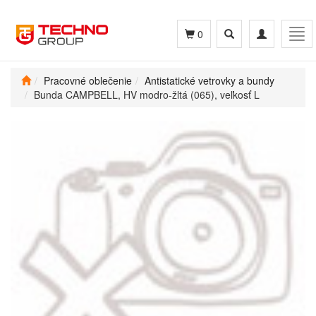
Toggle
Toggle
Tog
0
search
navigation
navi
Pracovné oblečenie
Antistatické vetrovky a bundy
Bunda CAMPBELL, HV modro-žltá (065), veľkosť L