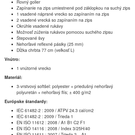
Rovný golier
Zapínanie na zips umiestnené pod záklopkou na suchý zips
1 vsadené náprsné vrecko so zapínaním na zips
2 vsadené vrecká so zapínaním na zips
Okrúhle vsadené rukávy
Možnosť zúženia rukávov pomocou suchého zipsu
Štepované švy
Nehorľavé reflexné pásiky (25 mm)
Dĺžka chrbta 77 cm (veľkosť L)
Vnútro:
1 vnútorné vrecko
Materiál:
3-vrstvový softšel: polyester + priedušný nehorľavý
polyuretán + nehorľavý flís; ± 400 g/m2
Európske štandardy:
IEC 61482-2 : 2009 / ATPV 24.3 cal/cm2
IEC 61482-2 : 2009 / Trieda 1
EN ISO 11612 : 2008 / A1 B1 C2 F1
EN ISO 14116 : 2008 / Index 3/25H/40
EN ISO 11611 : 2007 / Trieda 2 – A1