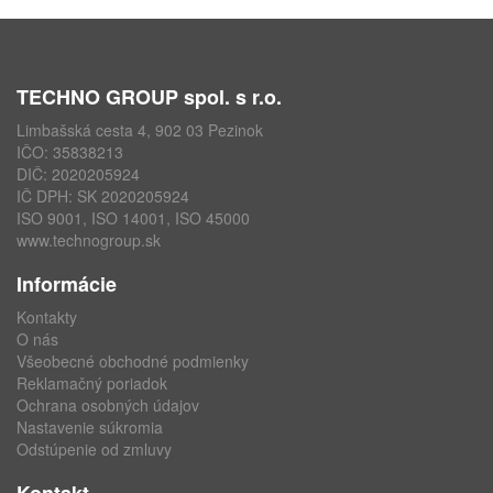
TECHNO GROUP spol. s r.o.
Limbašská cesta 4, 902 03 Pezinok
IČO: 35838213
DIČ: 2020205924
IČ DPH: SK 2020205924
ISO 9001, ISO 14001, ISO 45000
www.technogroup.sk
Informácie
Kontakty
O nás
Všeobecné obchodné podmienky
Reklamačný poriadok
Ochrana osobných údajov
Nastavenie súkromia
Odstúpenie od zmluvy