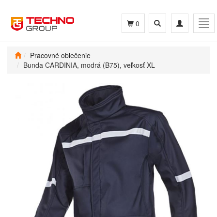
Toggle
Toggle
Tog
0
search
navigation
navi
Pracovné oblečenie
Bunda CARDINIA, modrá (B75), veľkosť XL