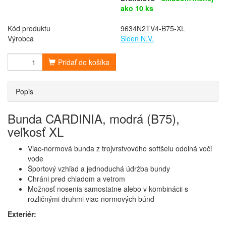
ako 10 ks
Kód produktu
9634N2TV4-B75-XL
Výrobca
Sioen N.V.
Pridať do košíka
Popis
Bunda CARDINIA, modrá (B75),
veľkosť XL
Viac-normová bunda z trojvrstvového softšelu odolná voči
vode
Športový vzhľad a jednoduchá údržba bundy
Chráni pred chladom a vetrom
Možnosť nosenia samostatne alebo v kombinácii s
rozličnými druhmi viac-normových búnd
Exteriér: