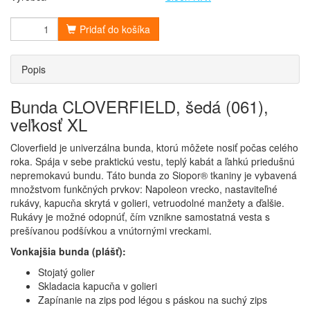
Pridať do košíka
Popis
Bunda CLOVERFIELD, šedá (061),
veľkosť XL
Cloverfield je univerzálna bunda, ktorú môžete nosiť počas celého
roka. Spája v sebe praktickú vestu, teplý kabát a ľahkú priedušnú
nepremokavú bundu. Táto bunda zo Siopor® tkaniny je vybavená
množstvom funkčných prvkov: Napoleon vrecko, nastaviteľné
rukávy, kapucňa skrytá v golieri, vetruodolné manžety a ďalšie.
Rukávy je možné odopnúť, čím vznikne samostatná vesta s
prešívanou podšívkou a vnútornými vreckami.
Vonkajšia bunda (plášť):
Stojatý golier
Skladacia kapucňa v golieri
Zapínanie na zips pod légou s páskou na suchý zips