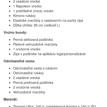
2 vsadené vrecká
1 Napoleon vrecko
1 priehľadné (mica) vrecko
Kimono rukávy
Elastické manžety s nastavením na suchý zips
Dĺžka chrbta: 85 cm (veľkosť L)
Vnútro bundy:
Pevná sieťovaná podšívka
Pletené vetruodolné manžety
1 vnútorné vrecko
Zips v podšívke na aplikáciu loga/personalizácie
Odnímateľná vesta:
Odnímateľná vesta s rukávmi
Odnímateľné rukávy
2 vsadené vrecká
Pevná prešívaná podšívka
2 vnútorné vrecká
Vetruodolné manžety
Materiál:
Siopor® Ultra: 100 % polyesterová tkanina s 100 % PU