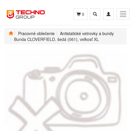
Toggle
Toggle
Tog
0
search
navigation
navi
Pracovné oblečenie
Antistatické vetrovky a bundy
Bunda CLOVERFIELD, šedá (061), veľkosť XL