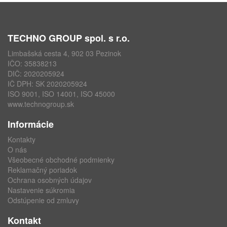
TECHNO GROUP spol. s r.o.
Limbašská cesta 4, 902 03 Pezinok
IČO: 35838213
DIČ: 2020205924
IČ DPH: SK 2020205924
ISO 9001, ISO 14001, ISO 45000
www.technogroup.sk
Informácie
Kontakty
O nás
Všeobecné obchodné podmienky
Reklamačný poriadok
Ochrana osobných údajov
Nastavenie súkromia
Odstúpenie od zmluvy
Kontakt