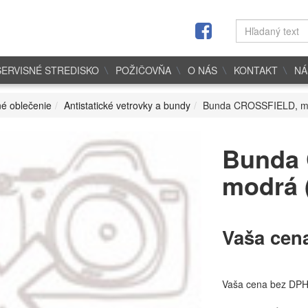
SERVISNÉ STREDISKO
POŽIČOVŇA
O NÁS
KONTAKT
NÁ
é oblečenie
Antistatické vetrovky a bundy
Bunda CROSSFIELD, mod
Bunda
modrá (
Vaša cen
Vaša cena bez DP