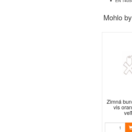
EN 14058
Mohlo by
Zimná bun
vis ora
veľ