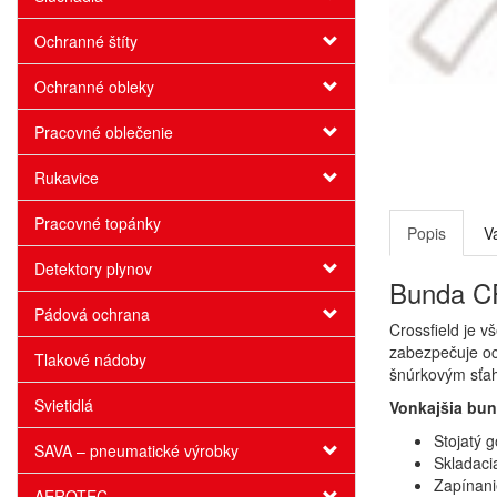
Ochranné štíty
Ochranné obleky
Pracovné oblečenie
Rukavice
Pracovné topánky
Popis
V
Detektory plynov
Bunda CR
Pádová ochrana
Crossfield je 
zabezpečuje oc
Tlakové nádoby
šnúrkovým sťah
Svietidlá
Vonkajšia bun
Stojatý g
SAVA – pneumatické výrobky
Skladaci
Zapínani
AEROTEC