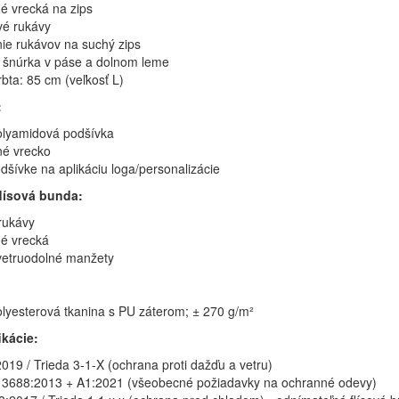
é vrecká na zips
é rukávy
ie rukávov na suchý zips
á šnúrka v páse a dolnom leme
bta: 85 cm (veľkosť L)
:
lyamidová podšívka
né vrecko
dšívke na aplikáciu loga/personalizácie
lísová bunda:
rukávy
é vrecká
vetruodolné manžety
lyesterová tkanina s PU záterom; ± 270 g/m²
ikácie:
019 / Trieda 3-1-X (ochrana proti dažďu a vetru)
3688:2013 + A1:2021 (všeobecné požiadavky na ochranné odevy)