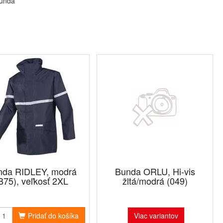
bunda
nda RIDLEY, modrá
Bunda ORLU, Hi-vis
B75), veľkosť 2XL
žltá/modrá (049)
Pridať do košíka
Viac variantov