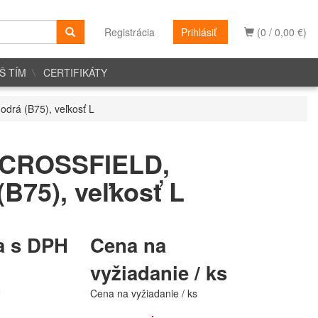
Registrácia
Prihlásiť
(0 / 0,00 €)
Š TÍM
CERTIFIKÁTY
rá (B75), veľkosť L
 CROSSFIELD,
B75), veľkosť L
a s DPH
Cena na
vyžiadanie / ks
H
Cena na vyžiadanie / ks