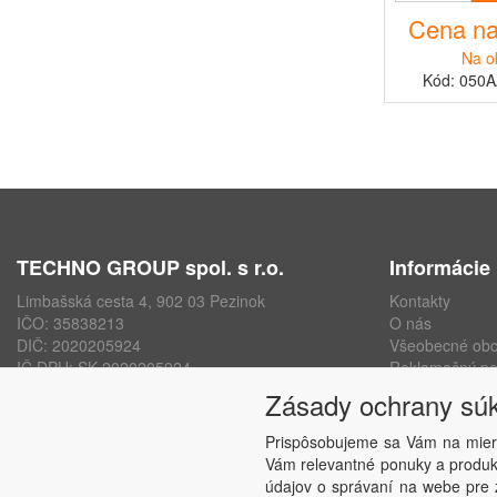
Cena na
Na o
Kód: 050
TECHNO GROUP spol. s r.o.
Informácie
Limbašská cesta 4, 902 03 Pezinok
Kontakty
IČO: 35838213
O nás
DIČ: 2020205924
Všeobecné ob
IČ DPH: SK 2020205924
Reklamačný po
ISO 9001, ISO 14001, ISO 45000
Ochrana osobn
Zásady ochrany sú
www.technogroup.sk
Nastavenie sú
Odstúpenie od
Prispôsobujeme sa Vám na mier
Vám relevantné ponuky a produkt
údajov o správaní na webe pre z