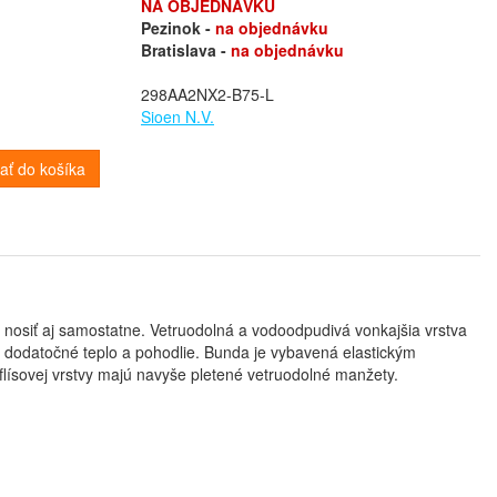
NA OBJEDNÁVKU
Pezinok -
na objednávku
Bratislava -
na objednávku
298AA2NX2-B75-L
Sioen N.V.
dať do košíka
 nosiť aj samostatne. Vetruodolná a vodoodpudivá vonkajšia vrstva
e dodatočné teplo a pohodlie. Bunda je vybavená elastickým
lísovej vrstvy majú navyše pletené vetruodolné manžety.