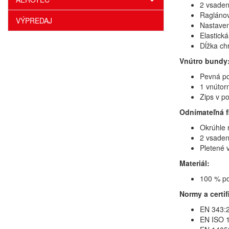
2 vsaden
Raglánov
VÝPREDAJ
Nastaven
Elastick
Dĺžka chr
Vnútro bundy
Pevná po
1 vnútor
Zips v po
Odnímateľná f
Okrúhle 
2 vsaden
Pletené 
Materiál:
100 % po
Normy a certif
EN 343:2
EN ISO 1