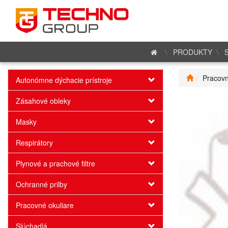
PRODUKTY
Pracovn
Autonómne dýchacie prístroje
Zásahové obleky
Masky
Respirátory
Plynové a prachové filtre
Ochranné prilby
Pracovné okuliare
Slúchadlá