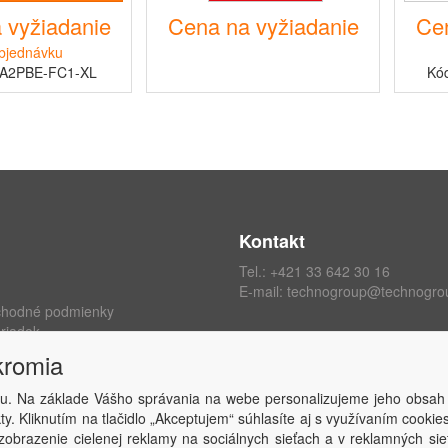
 vyžiadanie
Cena na vyžiadanie
Cen
bjednávku
AA2PBE-FC1-XL
Kó
Kontakt
Tel.:
+421 33 642 30 16
E-mail:
technogroup@technogro
chodné podmienky
riadok
ých údajov
kromia
kromia
 zmluvy
u. Na základe Vášho správania na webe personalizujeme jeho obsah
y. Kliknutím na tlačidlo „Akceptujem“ súhlasíte aj s využívaním cooki
obrazenie cielenej reklamy na sociálnych sieťach a v reklamných sie
Copyright © TECHNO GROUP spol. s r.o.
2026