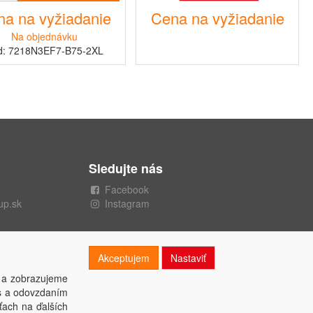
a na vyžiadanie
Cena na vyžiadanie
Na objednávku
d: 7218N3EF7-B75-2XL
Sledujte nás
Facebook
up.sk
Instagram
Akceptujem
Nastaviť
 a zobrazujeme
es a odovzdaním
ťach na ďalších