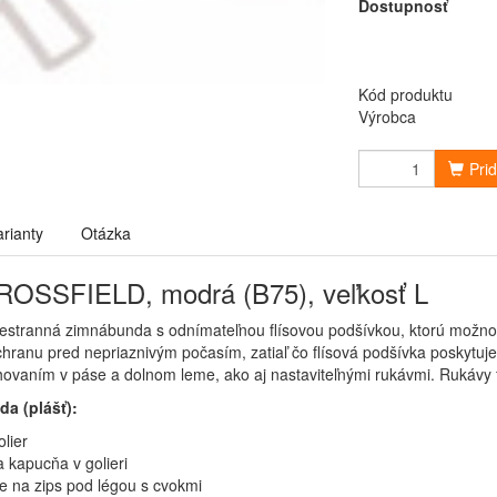
Dostupnosť
Kód produktu
Výrobca
Pri
arianty
Otázka
OSSFIELD, modrá (B75), veľkosť L
všestranná zimnábunda s odnímateľnou flísovou podšívkou, ktorú možno
hranu pred nepriaznivým počasím, zatiaľ čo flísová podšívka poskytuj
ovaním v páse a dolnom leme, ako aj nastaviteľnými rukávmi. Rukávy f
da (plášť):
olier
a kapucňa v golieri
e na zips pod légou s cvokmi