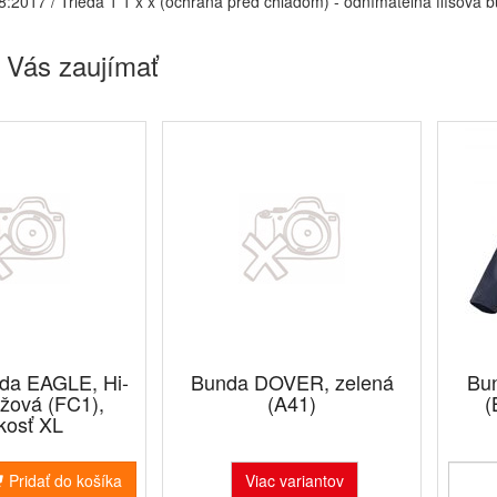
:2017 / Trieda 1 1 x x (ochrana pred chladom) - odnímateľná flísová 
 Vás zaujímať
da EAGLE, Hi-
Bunda DOVER, zelená
Bu
nžová (FC1),
(A41)
(
kosť XL
Pridať do košíka
Viac variantov