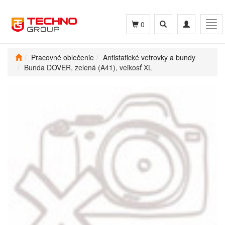
Toggle
Toggle
Tog
0
search
navigation
navi
Pracovné oblečenie
Antistatické vetrovky a bundy
Bunda DOVER, zelená (A41), veľkosť XL