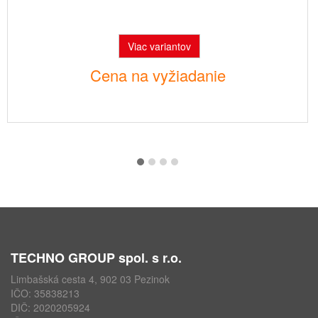
Viac variantov
Cena na vyžiadanie
TECHNO GROUP spol. s r.o.
Limbašská cesta 4, 902 03 Pezinok
IČO: 35838213
DIČ: 2020205924