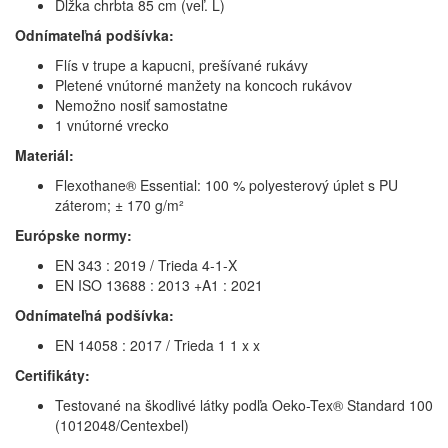
Dĺžka chrbta 85 cm (veľ. L)
Odnímateľná podšívka:
Flís v trupe a kapucni, prešívané rukávy
Pletené vnútorné manžety na koncoch rukávov
Nemožno nosiť samostatne
1 vnútorné vrecko
Materiál:
Flexothane® Essential: 100 % polyesterový úplet s PU
záterom; ± 170 g/m²
Európske normy:
EN 343 : 2019 / Trieda 4-1-X
EN ISO 13688 : 2013 +A1 : 2021
Odnímateľná podšívka:
EN 14058 : 2017 / Trieda 1 1 x x
Certifikáty:
Testované na škodlivé látky podľa Oeko-Tex® Standard 100
(1012048/Centexbel)