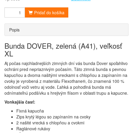
Pridať do košíka
Popis
Bunda DOVER, zelená (A41), veľkosť
XL
Aj počas najchladnejších zimných dní vás bunda Dover spoľahlivo
ochráni pred nepriaznivým počasím. Táto zimná bunda s pevnou
kapucňou a dvoma našitými vreckami s chlopňou a zapínaním na
cvoky je vyrobená z materiálu Flexothane®, čo znamená 100 %
odolnosť voči vetru aj vode. Ľahká a pohodlná bunda má
odnímateľnú podšívku s hrejivým flísom v oblasti trupu a kapucne.
Vonkajšia časť:
Fixná kapucňa
Zips krytý légou so zapínaním na cvoky
2 našité vrecká s chlopňou a cvokmi
Raglánové rukávy