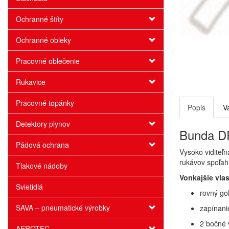
Ochranné štíty
Ochranné obleky
Pracovné oblečenie
Rukavice
Pracovné topánky
Popis
V
Detektory plynov
Bunda DR
Pádová ochrana
Vysoko viditeľ
rukávov spoľahl
Tlakové nádoby
Vonkajšie vlas
Svietidlá
rovný gol
SAVA – pneumatické výrobky
zapínani
2 bočné 
AEROTEC