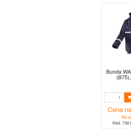
Bunda WA
(B75),
Cena na
Na o
Kód: 736