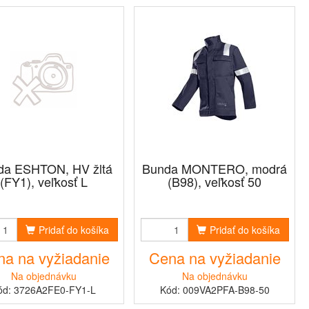
da ESHTON, HV žltá
Bunda MONTERO, modrá
(FY1), veľkosť L
(B98), veľkosť 50
Pridať do košíka
Pridať do košíka
a na vyžiadanie
Cena na vyžiadanie
Na objednávku
Na objednávku
ód: 3726A2FE0-FY1-L
Kód: 009VA2PFA-B98-50