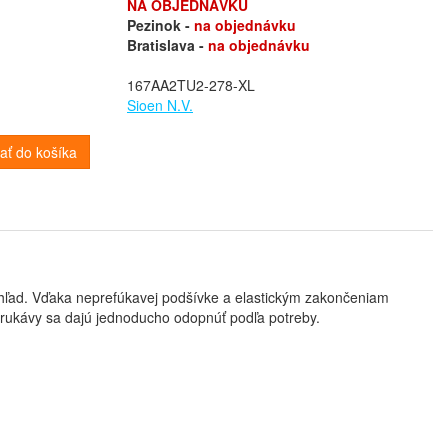
NA OBJEDNÁVKU
Pezinok -
na objednávku
Bratislava -
na objednávku
167AA2TU2-278-XL
Sioen N.V.
dať do košíka
hľad. Vďaka neprefúkavej podšívke a elastickým zakončeniam
, rukávy sa dajú jednoducho odopnúť podľa potreby.