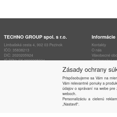
TECHNO GROUP spol. s r.o.
Informácie
Limbašská cesta 4, 902 03 Pezinok
Kontakty
IČO: 35838213
O nás
DIČ: 2020205924
Všeobecné ob
IČ DPH: SK 2020205924
Reklamačný po
ISO 9001, ISO 14001, ISO 45000
Ochrana osobn
Zásady ochrany sú
www.technogroup.sk
Nastavenie sú
Odstúpenie od
Prispôsobujeme sa Vám na mier
Vám relevantné ponuky a produkt
údajov o správaní na webe pre z
weboch.
Personalizáciu a cielenú reklam
„Nastaviť“.