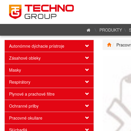
PRODUKTY
Pracovn
Autonómne dýchacie prístroje
Zásahové obleky
Masky
Respirátory
Plynové a prachové filtre
Ochranné prilby
Pracovné okuliare
Slúchadlá