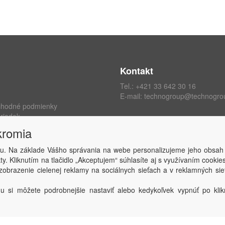
Kontakt
Tel.:
+421 33 642 30 16
E-mail:
technogroup@technogro
chodné podmienky
riadok
ých údajov
kromia
kromia
 zmluvy
u. Na základe Vášho správania na webe personalizujeme jeho obsah
y. Kliknutím na tlačidlo „Akceptujem“ súhlasíte aj s využívaním cooki
obrazenie cielenej reklamy na sociálnych sieťach a v reklamných sie
Copyright © TECHNO GROUP spol. s r.o.
2026
Powered by
ABRA
u si môžete podrobnejšie nastaviť alebo kedykoľvek vypnúť po klikn