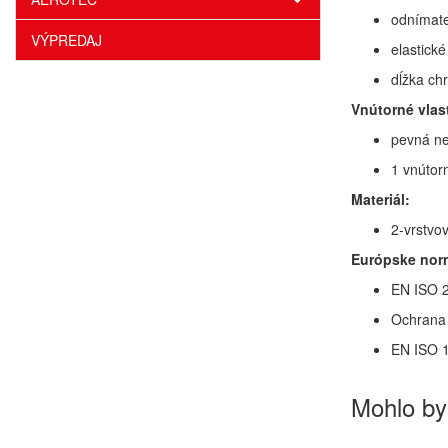
odnímate
VÝPREDAJ
elastick
dĺžka chr
Vnútorné vlas
pevná ne
1 vnútor
Materiál:
2-vrstvo
Európske nor
EN ISO 2
Ochrana 
EN ISO 1
Mohlo by