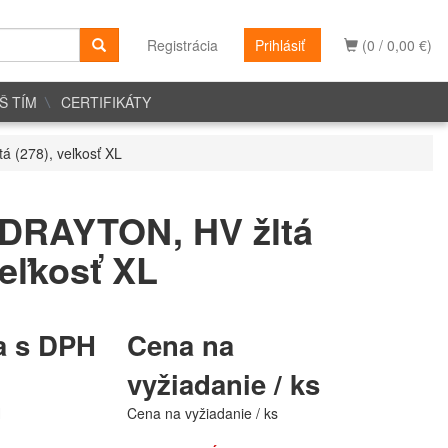
Registrácia
Prihlásiť
(0 / 0,00 €)
Š TÍM
CERTIFIKÁTY
 (278), veľkosť XL
DRAYTON, HV žltá
veľkosť XL
a s DPH
Cena na
vyžiadanie / ks
H
Cena na vyžiadanie / ks