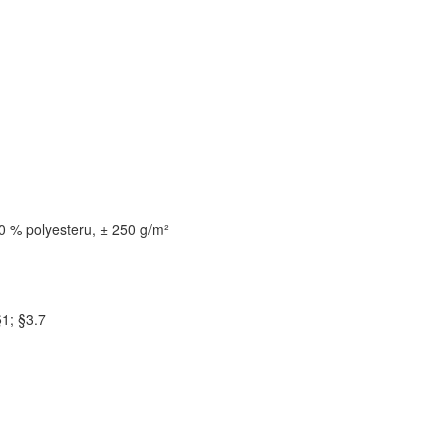
00 % polyesteru, ± 250 g/m²
§1; §3.7