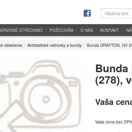
SERVISNÉ STREDISKO
POŽIČOVŇA
O NÁS
KONTAKT
NÁ
é oblečenie
Antistatické vetrovky a bundy
Bunda DRAYTON, HV žltá
Bunda 
(278), 
Vaša cen
Vaša cena bez DP