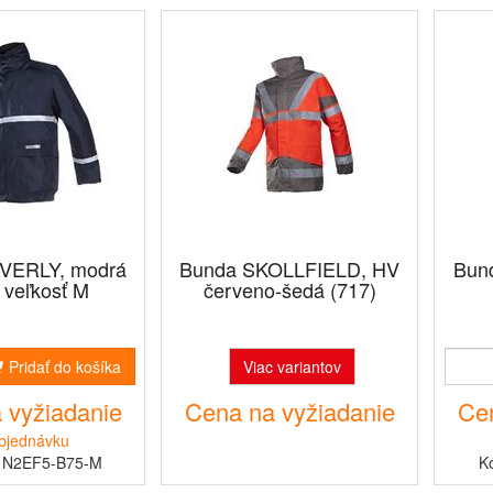
VERLY, modrá
Bunda SKOLLFIELD, HV
Bun
 veľkosť M
červeno-šedá (717)
Pridať do košíka
Viac variantov
 vyžiadanie
Cena na vyžiadanie
Cen
bjednávku
1N2EF5-B75-M
K