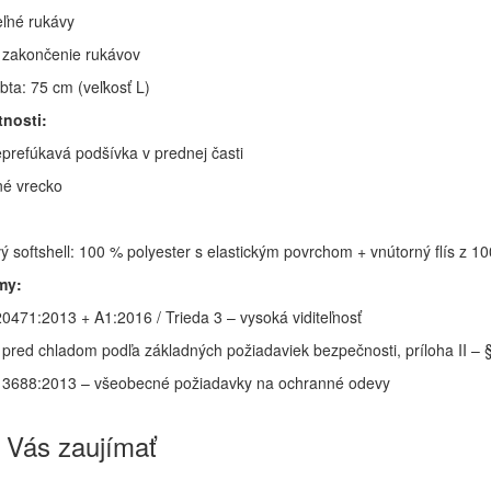
ľné rukávy
é zakončenie rukávov
bta: 75 cm (veľkosť L)
tnosti:
prefúkavá podšívka v prednej časti
né vrecko
vý softshell: 100 % polyester s elastickým povrchom + vnútorný flís z 1
my:
0471:2013 + A1:2016 / Trieda 3 – vysoká viditeľnosť
pred chladom podľa základných požiadaviek bezpečnosti, príloha II – 
3688:2013 – všeobecné požiadavky na ochranné odevy
 Vás zaujímať