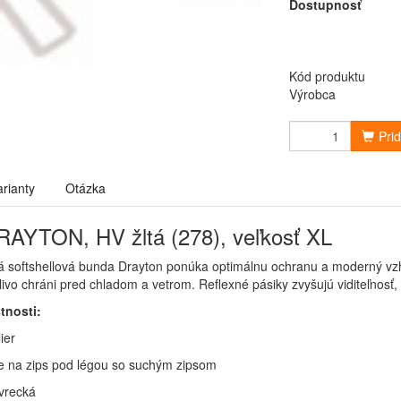
Dostupnosť
Kód produktu
Výrobca
Pri
arianty
Otázka
AYTON, HV žltá (278), veľkosť XL
ná softshellová bunda Drayton ponúka optimálnu ochranu a moderný vz
ivo chráni pred chladom a vetrom. Reflexné pásiky zvyšujú viditeľnosť
tnosti:
ier
e na zips pod légou so suchým zipsom
vrecká