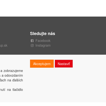
Sledujte nás
Facebook
up.sk
Instagram
Akceptujem
Nastaviť
 a zobrazujeme
es a odovzdaním
ťach na ďalších
utí na tlačidlo