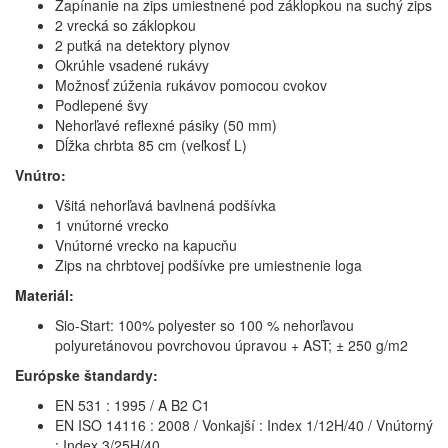
Zapínanie na zips umiestnené pod záklopkou na suchý zips
2 vrecká so záklopkou
2 putká na detektory plynov
Okrúhle vsadené rukávy
Možnosť zúženia rukávov pomocou cvokov
Podlepené švy
Nehorľavé reflexné pásiky (50 mm)
Dĺžka chrbta 85 cm (veľkosť L)
Vnútro:
Všitá nehorľavá bavlnená podšívka
1 vnútorné vrecko
Vnútorné vrecko na kapucňu
Zips na chrbtovej podšívke pre umiestnenie loga
Materiál:
Sio-Start: 100% polyester so 100 % nehorľavou
polyuretánovou povrchovou úpravou + AST; ± 250 g/m2
Európske štandardy:
EN 531 : 1995 / A B2 C1
EN ISO 14116 : 2008 / Vonkajší : Index 1/12H/40 / Vnútorný
: Index 3/25H/40