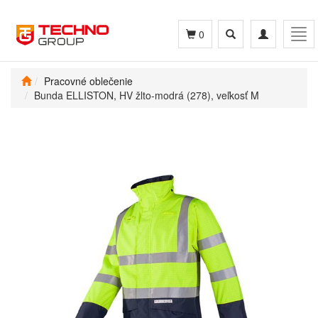
Toggle
Toggle
Tog
0
search
navigation
navi
Pracovné oblečenie
Bunda ELLISTON, HV žlto-modrá (278), veľkosť M