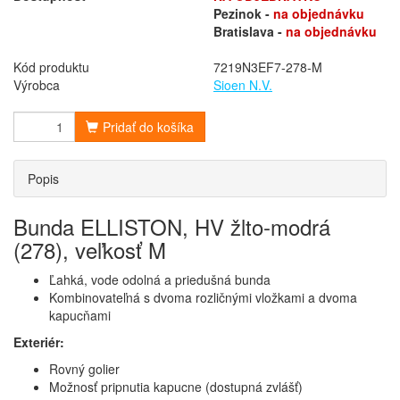
Pezinok -
na objednávku
Bratislava -
na objednávku
Kód produktu
7219N3EF7-278-M
Výrobca
Sioen N.V.
Pridať do košíka
Popis
Bunda ELLISTON, HV žlto-modrá
(278), veľkosť M
Ľahká, vode odolná a priedušná bunda
Kombinovateľná s dvoma rozličnými vložkami a dvoma
kapucňami
Exteriér:
Rovný golier
Možnosť pripnutia kapucne (dostupná zvlášť)