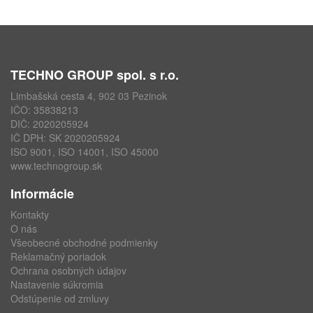
TECHNO GROUP spol. s r.o.
Limbašská cesta 4, 902 03 Pezinok
IČO: 35838213
DIČ: 2020205924
IČ DPH: SK 2020205924
ISO 9001, ISO 14001, ISO 45000
www.technogroup.sk
Informácie
Kontakty
O nás
Všeobecné obchodné podmienky
Reklamačný poriadok
Ochrana osobných údajov
Nastavenie súkromia
Odstúpenie od zmluvy