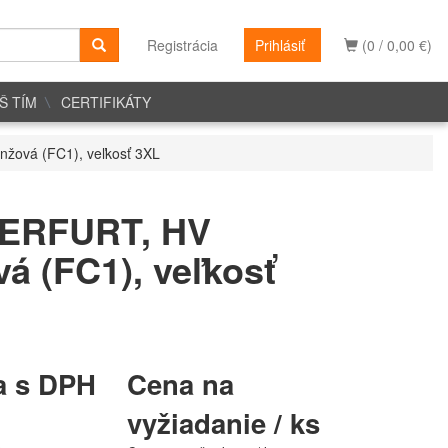
Registrácia
Prihlásiť
(0 / 0,00 €)
Š TÍM
CERTIFIKÁTY
žová (FC1), veľkosť 3XL
 ERFURT, HV
á (FC1), veľkosť
a s DPH
Cena na
vyžiadanie / ks