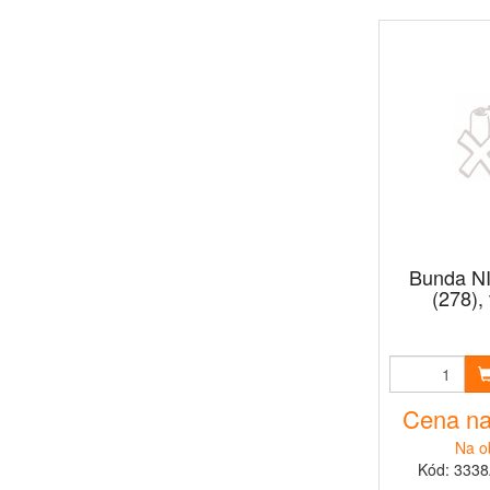
Bunda NI
(278),
Cena na
Na o
Kód: 333