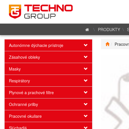
PRODUKTY
Pracovn
Autonómne dýchacie prístroje
Zásahové obleky
Masky
Respirátory
Plynové a prachové filtre
Ochranné prilby
Pracovné okuliare
Slúchadlá