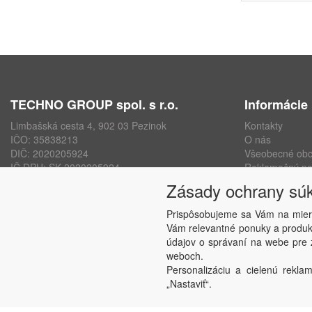
TECHNO GROUP spol. s r.o.
Informácie
Limbašská cesta 4, 902 03 Pezinok
Kontakty
IČO: 35838213
O nás
DIČ: 2020205924
Všeobecné ob
IČ DPH: SK 2020205924
Reklamačný po
ISO 9001, ISO 14001, ISO 45000
Ochrana osobn
Zásady ochrany sú
www.technogroup.sk
Nastavenie sú
Odstúpenie od
Prispôsobujeme sa Vám na mier
Vám relevantné ponuky a produkt
údajov o správaní na webe pre z
weboch.
Personalizáciu a cielenú reklam
„Nastaviť“.