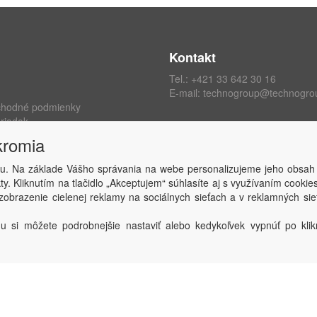
Kontakt
Tel.:
+421 33 642 30 16
E-mail:
technogroup@technogro
chodné podmienky
riadok
ých údajov
kromia
kromia
 zmluvy
u. Na základe Vášho správania na webe personalizujeme jeho obsah
y. Kliknutím na tlačidlo „Akceptujem“ súhlasíte aj s využívaním cooki
obrazenie cielenej reklamy na sociálnych sieťach a v reklamných sie
Copyright © TECHNO GROUP spol. s r.o.
2026
Powered by
ABRA
u si môžete podrobnejšie nastaviť alebo kedykoľvek vypnúť po klikn