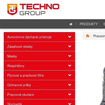
PRODUKTY
Pracovn
Autonómne dýchacie prístroje
Zásahové obleky
Masky
Respirátory
Plynové a prachové filtre
Ochranné prilby
Pracovné okuliare
Slúchadlá