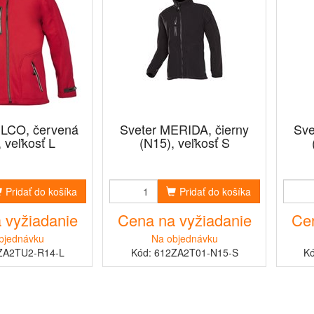
LCO, červená
Sveter MERIDA, čierny
Sve
 veľkosť L
(N15), veľkosť S
Pridať do košíka
Pridať do košíka
 vyžiadanie
Cena na vyžiadanie
Cen
bjednávku
Na objednávku
ZA2TU2-R14-L
Kód: 612ZA2T01-N15-S
K