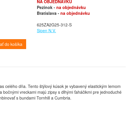
NA OBJEDNÁVKU
Pezinok -
na objednávku
Bratislava -
na objednávku
625ZA2G25-312-S
Sioen N.V.
dať do košíka
čas celého dňa. Tento štýlový kúsok je vybavený elastickým lemom
a bočnými vreckami majú zipsy s dlhými ťaháčikmi pre jednoduché
binovať s bundami Tornhill a Cumbria.