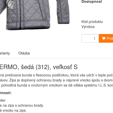
Dostupnosť
Kód produktu
Výrobca
Pri
arianty
Otázka
RMO, šedá (312), veľkosť S
ná prešívaná bunda s fleecovou podšívkou, ktorá vás udrží v teple po
ávov. Zips je doplnený ochranou brady a náprsné vrecko spolu s dvom
o pohodlná bunda s vnútorným vreckom sa dá vďaka systému I.L.S. kom
tnosti:
lier
e na zips s ochranou brady
é vrecko na zips