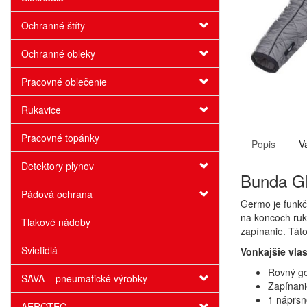
Ochranné štíty
Ochranné obleky
Pracovné oblečenie
Rukavice
Pracovné topánky
Popis
V
Detektory plynov
Bunda GE
Pádová ochrana
Germo je funkč
na koncoch ruk
Tlakové nádoby
zapínanie. Tát
Svietidlá
Vonkajšie vlas
Rovný go
SAVA – pneumatické výrobky
Zapínani
1 náprsn
AEROTEC