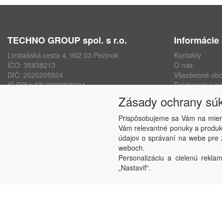
TECHNO GROUP spol. s r.o.
Informácie
Limbašská cesta 4, 902 03 Pezinok
Kontakty
IČO: 35838213
O nás
DIČ: 2020205924
Všeobecné ob
IČ DPH: SK 2020205924
Reklamačný po
ISO 9001, ISO 14001, ISO 45000
Ochrana osobn
Zásady ochrany sú
www.technogroup.sk
Nastavenie sú
Odstúpenie od
Prispôsobujeme sa Vám na mier
Vám relevantné ponuky a produkt
údajov o správaní na webe pre z
weboch.
Personalizáciu a cielenú reklam
„Nastaviť“.