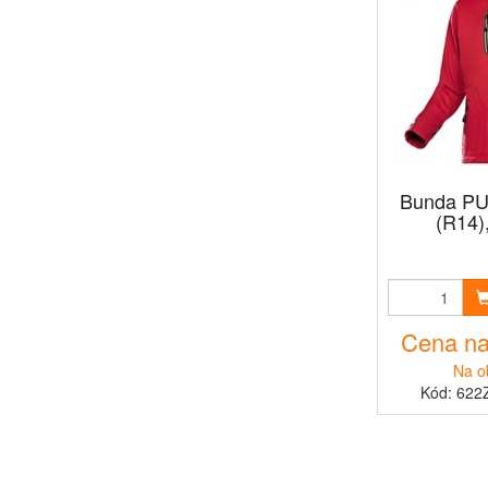
Bunda PU
(R14),
Cena na
Na o
Kód: 622