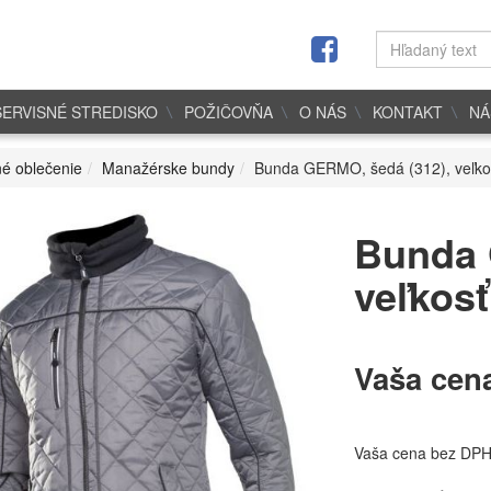
SERVISNÉ STREDISKO
POŽIČOVŇA
O NÁS
KONTAKT
NÁ
é oblečenie
Manažérske bundy
Bunda GERMO, šedá (312), veľko
Bunda 
veľkosť
Vaša cen
Vaša cena bez DP