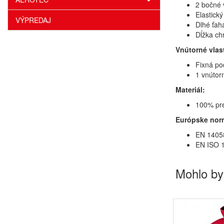
2 bočné 
Elastick
VÝPREDAJ
Dlhé ťah
Dĺžka ch
Vnútorné vlas
Fixná po
1 vnútor
Materiál:
100% pre
Európske nor
EN 14058
EN ISO 1
Mohlo by