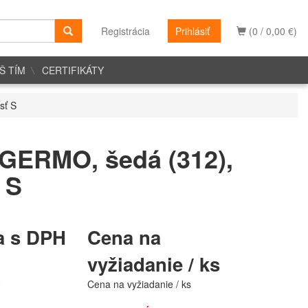
Registrácia
Prihlásiť
(0 / 0,00 €)
Š TÍM
CERTIFIKÁTY
sť S
GERMO, šedá (312),
 S
a s DPH
Cena na
vyžiadanie / ks
H
Cena na vyžiadanie / ks