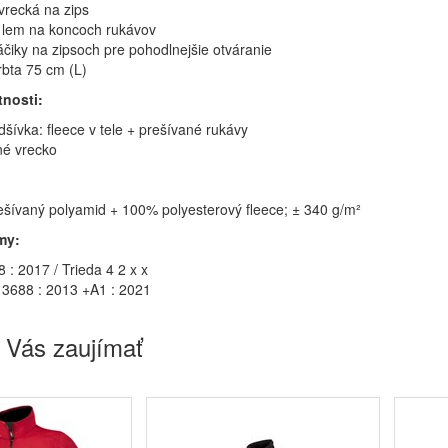
vrecká na zips
ý lem na koncoch rukávov
áčiky na zipsoch pre pohodlnejšie otváranie
rbta 75 cm (L)
tnosti:
dšívka: fleece v tele + prešívané rukávy
né vrecko
šívaný polyamid + 100% polyesterový fleece; ± 340 g/m²
my:
 : 2017 / Trieda 4 2 x x
3688 : 2013 +A1 : 2021
 Vás zaujímať