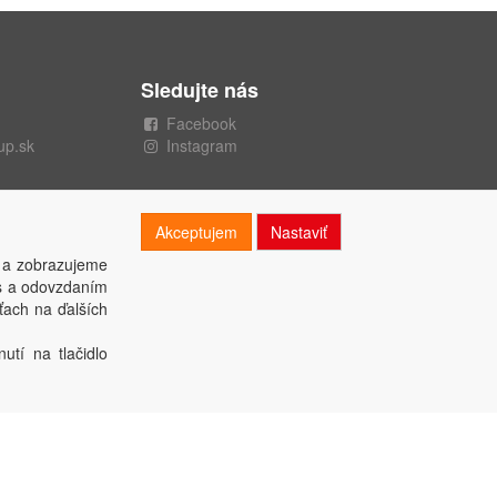
Sledujte nás
Facebook
up.sk
Instagram
Akceptujem
Nastaviť
 a zobrazujeme
es a odovzdaním
ťach na ďalších
utí na tlačidlo