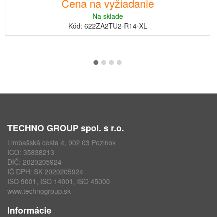
Cena na vyžiadanie
Na sklade
Kód: 622ZA2TU2-R14-XL
TECHNO GROUP spol. s r.o.
Limbašská cesta 4, 902 03 Pezinok
IČO: 35838213
DIČ: 2020205924
IČ DPH: SK 2020205924
ISO 9001, ISO 14001, ISO 45000
www.technogroup.sk
Informácie