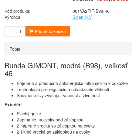
Kód produktu
001VA2PIF-B98-46
Výrobca
Sioen N.V.
Pridať do košíka
Popis
Bunda GIMONT, modrá (B98), veľkosť
46
Príjemná a priedušná antialergická látka šetrná k pokožke
Technológia pre reguláciu a odvádzanie vlhkosti
Spevnené švy zvyšujú trvácnosť a životnosť
Exteriér:
Plochý golier
Zapínanie na cvoky pod záklopkou
2 náprsné vrecká so záklopkou na cvoky
2 šikmé vrecká so záklopkou na cvoky