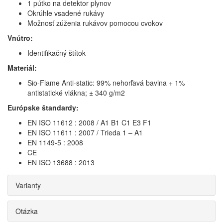
1 pútko na detektor plynov
Okrúhle vsadené rukávy
Možnosť zúženia rukávov pomocou cvokov
Vnútro:
Identifikačný štítok
Materiál:
Sio-Flame Anti-static: 99% nehorľavá bavlna + 1%
antistatické vlákna; ± 340 g/m2
Európske štandardy:
EN ISO 11612 : 2008 / A1 B1 C1 E3 F1
EN ISO 11611 : 2007 / Trieda 1 – A1
EN 1149-5 : 2008
CE
EN ISO 13688 : 2013
Varianty
Otázka