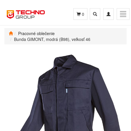
Toggle
Toggle
Tog
0
search
navigation
navi
Pracovné oblečenie
Bunda GIMONT, modrá (B98), veľkosť 46