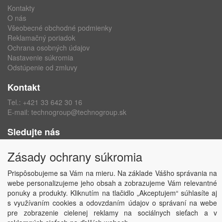
Kontakty
O nás
Všeobecné obchodné podmienky
Reklamačný poriadok
Ochrana osobných údajov
Nastavenie súkromia
Odstúpenie od zmluvy
Kontakt
Tel.:
+421 33 642 30 16
E-mail:
technogroup@technogroup.sk
Sledujte nás
Facebook
Zásady ochrany súkromia
Instagram
Prispôsobujeme sa Vám na mieru. Na základe Vášho správania na
webe personalizujeme jeho obsah a zobrazujeme Vám relevantné
ponuky a produkty. Kliknutím na tlačidlo „Akceptujem“ súhlasíte aj
s využívaním cookies a odovzdaním údajov o správaní na webe
Copyright © TECHNO GROUP spol. s r.o.
2026
pre zobrazenie cielenej reklamy na sociálnych sieťach a v
Powered by
ABRA