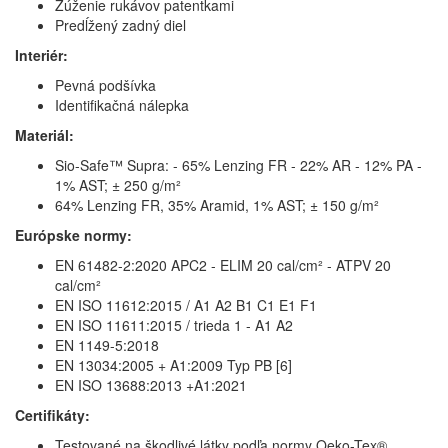
Zúženie rukávov patentkami
Predĺžený zadný diel
Interiér:
Pevná podšívka
Identifikačná nálepka
Materiál:
Sio-Safe™ Supra: - 65% Lenzing FR - 22% AR - 12% PA -
1% AST; ± 250 g/m²
64% Lenzing FR, 35% Aramid, 1% AST; ± 150 g/m²
Európske normy:
EN 61482-2:2020 APC2 - ELIM 20 cal/cm² - ATPV 20
cal/cm²
EN ISO 11612:2015 / A1 A2 B1 C1 E1 F1
EN ISO 11611:2015 / trieda 1 - A1 A2
EN 1149-5:2018
EN 13034:2005 + A1:2009 Typ PB [6]
EN ISO 13688:2013 +A1:2021
Certifikáty:
Testované na škodlivé látky podľa normy Oeko-Tex®