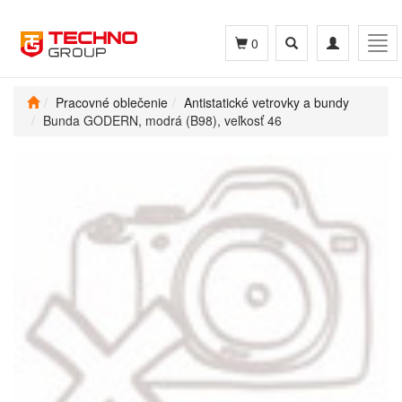
Toggle
Toggle
Tog
0
search
navigation
navi
Pracovné oblečenie
Antistatické vetrovky a bundy
Bunda GODERN, modrá (B98), veľkosť 46