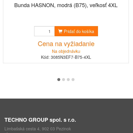
Bunda HASNON, modrá (B75), veľkosť 4XL
Pridať do košíka
Cena na vyžiadanie
Na objednávku
Kód: 3085N3EF7-B75-4XL
TECHNO GROUP spol. s r.o.
Limbašská cesta 4, 902 03 Pezinok