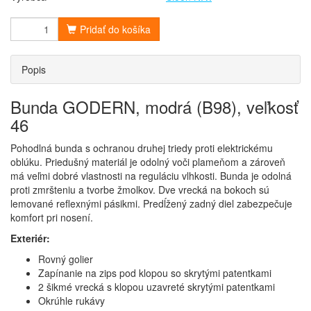
Pridať do košíka
Popis
Bunda GODERN, modrá (B98), veľkosť
46
Pohodlná bunda s ochranou druhej triedy proti elektrickému
oblúku. Priedušný materiál je odolný voči plameňom a zároveň
má veľmi dobré vlastnosti na reguláciu vlhkosti. Bunda je odolná
proti zmršteniu a tvorbe žmolkov. Dve vrecká na bokoch sú
lemované reflexnými pásikmi. Predĺžený zadný diel zabezpečuje
komfort pri nosení.
Exteriér:
Rovný golier
Zapínanie na zips pod klopou so skrytými patentkami
2 šikmé vrecká s klopou uzavreté skrytými patentkami
Okrúhle rukávy