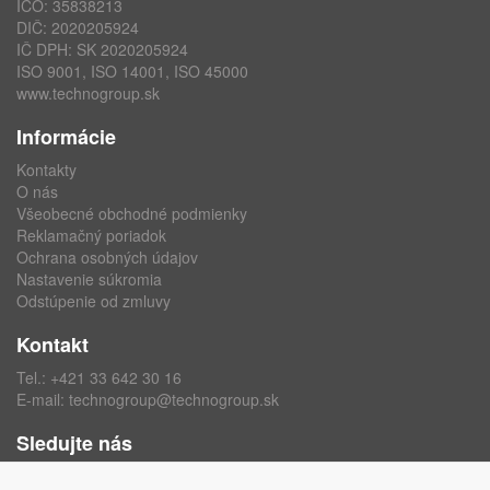
IČO: 35838213
DIČ: 2020205924
IČ DPH: SK 2020205924
ISO 9001, ISO 14001, ISO 45000
www.technogroup.sk
Informácie
Kontakty
O nás
Všeobecné obchodné podmienky
Reklamačný poriadok
Ochrana osobných údajov
Nastavenie súkromia
Odstúpenie od zmluvy
Kontakt
Tel.:
+421 33 642 30 16
E-mail:
technogroup@technogroup.sk
Sledujte nás
Facebook