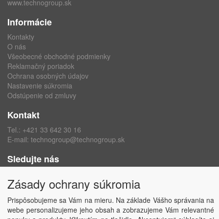
www.technogroup.sk
Informácie
Kontakty
O nás
Všeobecné obchodné podmienky
Reklamačný poriadok
Ochrana osobných údajov
Nastavenie súkromia
Odstúpenie od zmluvy
Kontakt
Tel.:
+421 33 642 30 16
E-mail:
technogroup@technogroup.sk
Sledujte nás
Facebook
Zásady ochrany súkromia
Instagram
Prispôsobujeme sa Vám na mieru. Na základe Vášho správania na
webe personalizujeme jeho obsah a zobrazujeme Vám relevantné