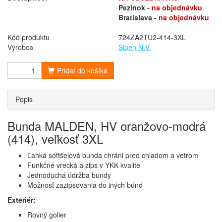
Pezinok -
na objednávku
Bratislava -
na objednávku
Kód produktu
724ZA2TU2-414-3XL
Výrobca
Sioen N.V.
Pridať do košíka
Popis
Bunda MALDEN, HV oranžovo-modrá
(414), veľkosť 3XL
Ľahká softšelová bunda chráni pred chladom a vetrom
Funkčné vrecká a zips v YKK kvalite
Jednoduchá údržba bundy
Možnosť zazipsovania do iných búnd
Exteriér:
Rovný golier