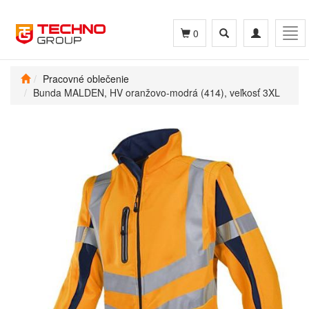
Toggle
Toggle
Tog
0
search
navigation
navi
Pracovné oblečenie
Bunda MALDEN, HV oranžovo-modrá (414), veľkosť 3XL