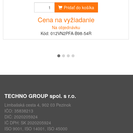
Pridať do košíka
Cena na vyžiadanie
Na objednávku
Kód: 012VN2PFA-B98-54R
TECHNO GROUP spol. s r.o.
Limbašská cesta 4, 902 03 Pezinok
IČO: 35838213
DIČ: 2020205924
IČ DPH: SK 2020205924
ISO 9001, ISO 14001, ISO 45000