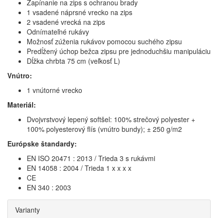
Zapínanie na zips s ochranou brady
1 vsadené náprsné vrecko na zips
2 vsadené vrecká na zips
Odnímateľné rukávy
Možnosť zúženia rukávov pomocou suchého zipsu
Predĺžený úchop bežca zipsu pre jednoduchšiu manipuláciu
Dĺžka chrbta 75 cm (veľkosť L)
Vnútro:
1 vnútorné vrecko
Materiál:
Dvojvrstvový lepený softšel: 100% strečový polyester +
100% polyesterový flís (vnútro bundy); ± 250 g/m2
Európske štandardy:
EN ISO 20471 : 2013 / Trieda 3 s rukávmi
EN 14058 : 2004 / Trieda 1 x x x x
CE
EN 340 : 2003
Varianty