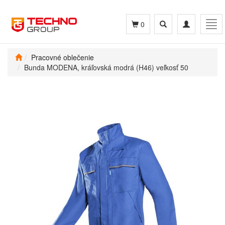
Toggle
Toggle
Tog
0
search
navigation
navi
Pracovné oblečenie
Bunda MODENA, kráľovská modrá (H46) veľkosť 50