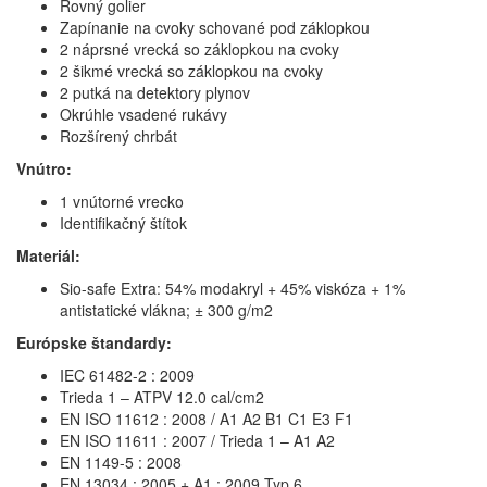
Rovný golier
Zapínanie na cvoky schované pod záklopkou
2 náprsné vrecká so záklopkou na cvoky
2 šikmé vrecká so záklopkou na cvoky
2 putká na detektory plynov
Okrúhle vsadené rukávy
Rozšírený chrbát
Vnútro:
1 vnútorné vrecko
Identifikačný štítok
Materiál:
Sio-safe Extra: 54% modakryl + 45% viskóza + 1%
antistatické vlákna; ± 300 g/m2
Európske štandardy:
IEC 61482-2 : 2009
Trieda 1 – ATPV 12.0 cal/cm2
EN ISO 11612 : 2008 / A1 A2 B1 C1 E3 F1
EN ISO 11611 : 2007 / Trieda 1 – A1 A2
EN 1149-5 : 2008
EN 13034 : 2005 + A1 : 2009 Typ 6