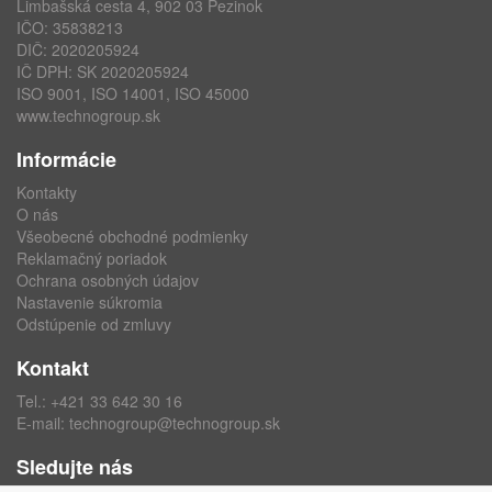
Limbašská cesta 4, 902 03 Pezinok
IČO: 35838213
DIČ: 2020205924
IČ DPH: SK 2020205924
ISO 9001, ISO 14001, ISO 45000
www.technogroup.sk
Informácie
Kontakty
O nás
Všeobecné obchodné podmienky
Reklamačný poriadok
Ochrana osobných údajov
Nastavenie súkromia
Odstúpenie od zmluvy
Kontakt
Tel.:
+421 33 642 30 16
E-mail:
technogroup@technogroup.sk
Sledujte nás