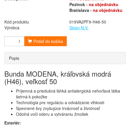
Pezinok -
na objednávku
Bratislava -
na objednávku
Kód produktu
019VA2PF9-H46-50
Výrobca
Sioen N.V.
Pridať do košíka
Popis
Bunda MODENA, kráľovská modrá
(H46), veľkosť 50
Príjemná a priedušná ľahká antialergická nehorľavá látka
šetrná k pokožke
Technológia pre reguláciu a odvádzanie vlhkosti
Spevnené švy zvyšujúce trvácnosť a životnosť
Odolná voči oderu a vytváraniu žmoliek
Exteriér: