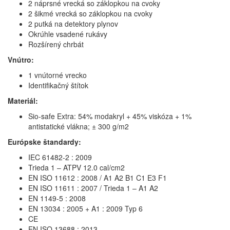
2 náprsné vrecká so záklopkou na cvoky
2 šikmé vrecká so záklopkou na cvoky
2 putká na detektory plynov
Okrúhle vsadené rukávy
Rozšírený chrbát
Vnútro:
1 vnútorné vrecko
Identifikačný štítok
Materiál:
Sio-safe Extra: 54% modakryl + 45% viskóza + 1%
antistatické vlákna; ± 300 g/m2
Európske štandardy:
IEC 61482-2 : 2009
Trieda 1 – ATPV 12.0 cal/cm2
EN ISO 11612 : 2008 / A1 A2 B1 C1 E3 F1
EN ISO 11611 : 2007 / Trieda 1 – A1 A2
EN 1149-5 : 2008
EN 13034 : 2005 + A1 : 2009 Typ 6
CE
EN ISO 13688 : 2013