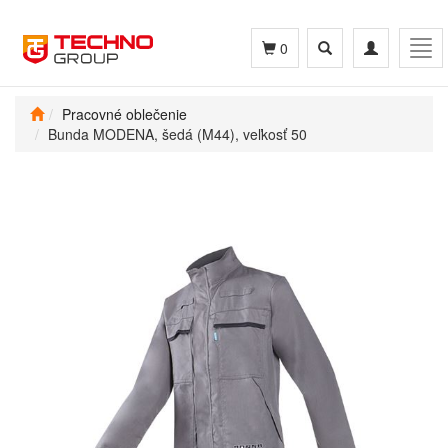
Toggle
Toggle
Tog
0
search
navigation
navi
Pracovné oblečenie
Bunda MODENA, šedá (M44), veľkosť 50