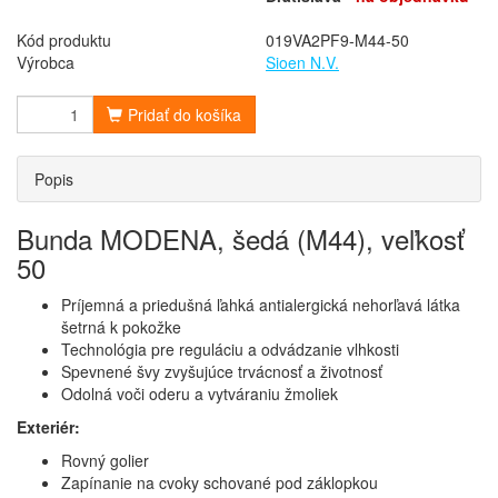
Kód produktu
019VA2PF9-M44-50
Výrobca
Sioen N.V.
Pridať do košíka
Popis
Bunda MODENA, šedá (M44), veľkosť
50
Príjemná a priedušná ľahká antialergická nehorľavá látka
šetrná k pokožke
Technológia pre reguláciu a odvádzanie vlhkosti
Spevnené švy zvyšujúce trvácnosť a životnosť
Odolná voči oderu a vytváraniu žmoliek
Exteriér:
Rovný golier
Zapínanie na cvoky schované pod záklopkou