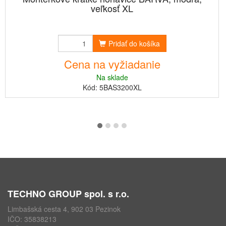
veľkosť XL
Pridať do košíka
Cena na vyžiadanie
Na sklade
Kód: 5BAS3200XL
TECHNO GROUP spol. s r.o.
Limbašská cesta 4, 902 03 Pezinok
IČO: 35838213