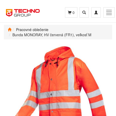
Toggle
Toggle
Tog
0
search
navigation
navi
Pracovné oblečenie
Bunda MONORAY, HV červená (FR1), veľkosť M