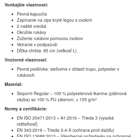
Vonkajšie vlastnosti:
Pevná kapucňa
Zapínanie na zips kryté légou s cvokmi
2 našité vrecká
Okrúhle rukávy
Zúženie rukávov pomocou cvokov
Vetranie v podpazuší
Dĺžka chrbta: 85 cm (veľkosť L)
Vnútorné vlastnosti:
Pevná podšívka: sieťovina v oblasti trupu, polyester v
rukávoch
Materiál:
Siopor® Regular – 100 % polyesterová tkanina (plátnová
väzba) so 100 % PU záterom; ± 155 g/m²
Normy a certifikácie:
EN ISO 20471:2013 + A1:2016 – Trieda 3 (vysoká
viditeľnosť)
EN 343:2019 – Trieda 3-4-X (ochrana proti dažďu)
EN ISO 13688:2013 – Všeobecné požiadavky na ochranné