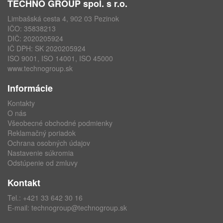
TECHNO GROUP spol. s r.o.
Limbašská cesta 4, 902 03 Pezinok
IČO: 35838213
DIČ: 2020205924
IČ DPH: SK 2020205924
ISO 9001, ISO 14001, ISO 45000
www.technogroup.sk
Informácie
Kontakty
O nás
Všeobecné obchodné podmienky
Reklamačný poriadok
Ochrana osobných údajov
Nastavenie súkromia
Odstúpenie od zmluvy
Kontakt
Tel.:
+421 33 642 30 16
E-mail:
technogroup@technogroup.sk