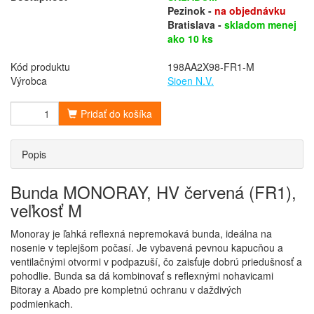
Pezinok -
na objednávku
Bratislava -
skladom menej
ako 10 ks
Kód produktu
198AA2X98-FR1-M
Výrobca
Sioen N.V.
Pridať do košíka
Popis
Bunda MONORAY, HV červená (FR1),
veľkosť M
Monoray je ľahká reflexná nepremokavá bunda, ideálna na
nosenie v teplejšom počasí. Je vybavená pevnou kapucňou a
ventilačnými otvormi v podpazuší, čo zaisťuje dobrú priedušnosť a
pohodlie. Bunda sa dá kombinovať s reflexnými nohavicami
Bitoray a Abado pre kompletnú ochranu v daždivých
podmienkach.