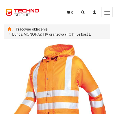
Toggle
Toggle
Tog
0
search
navigation
navi
Pracovné oblečenie
Bunda MONORAY, HV oranžová (FC1), veľkosť L