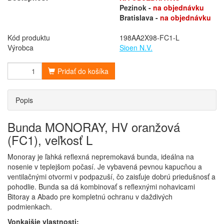
Pezinok -
na objednávku
Bratislava -
na objednávku
Kód produktu
198AA2X98-FC1-L
Výrobca
Sioen N.V.
Pridať do košíka
Popis
Bunda MONORAY, HV oranžová
(FC1), veľkosť L
Monoray je ľahká reflexná nepremokavá bunda, ideálna na
nosenie v teplejšom počasí. Je vybavená pevnou kapucňou a
ventilačnými otvormi v podpazuší, čo zaisťuje dobrú priedušnosť a
pohodlie. Bunda sa dá kombinovať s reflexnými nohavicami
Bitoray a Abado pre kompletnú ochranu v daždivých
podmienkach.
Vonkajšie vlastnosti: