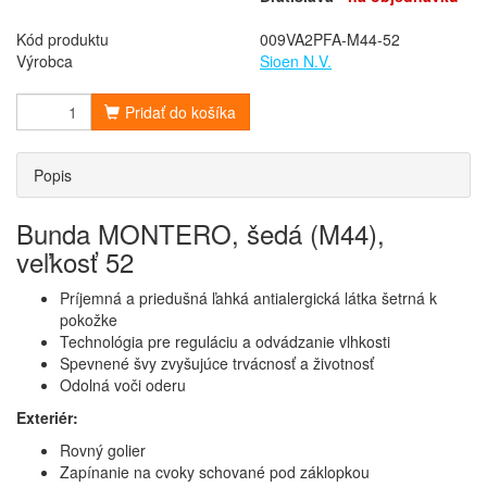
Kód produktu
009VA2PFA-M44-52
Výrobca
Sioen N.V.
Pridať do košíka
Popis
Bunda MONTERO, šedá (M44),
veľkosť 52
Príjemná a priedušná ľahká antialergická látka šetrná k
pokožke
Technológia pre reguláciu a odvádzanie vlhkosti
Spevnené švy zvyšujúce trvácnosť a životnosť
Odolná voči oderu
Exteriér:
Rovný golier
Zapínanie na cvoky schované pod záklopkou