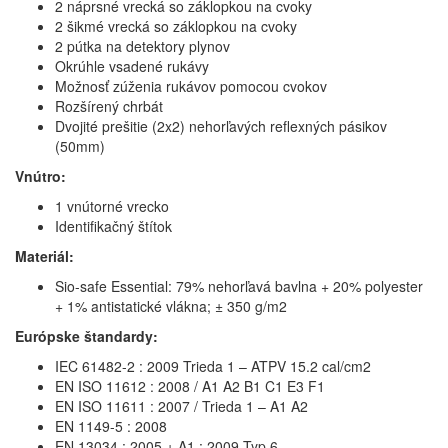
2 náprsné vrecká so záklopkou na cvoky
2 šikmé vrecká so záklopkou na cvoky
2 pútka na detektory plynov
Okrúhle vsadené rukávy
Možnosť zúženia rukávov pomocou cvokov
Rozšírený chrbát
Dvojité prešitie (2x2) nehorľavých reflexných pásikov
(50mm)
Vnútro:
1 vnútorné vrecko
Identifikačný štítok
Materiál:
Sio-safe Essential: 79% nehorľavá bavlna + 20% polyester
+ 1% antistatické vlákna; ± 350 g/m2
Európske štandardy:
IEC 61482-2 : 2009 Trieda 1 – ATPV 15.2 cal/cm2
EN ISO 11612 : 2008 / A1 A2 B1 C1 E3 F1
EN ISO 11611 : 2007 / Trieda 1 – A1 A2
EN 1149-5 : 2008
EN 13034 : 2005 + A1 : 2009 Typ 6