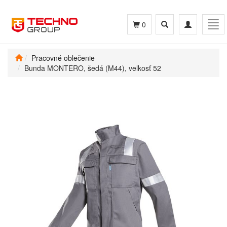
Toggle
Toggle
Tog
0
search
navigation
navi
Pracovné oblečenie
Bunda MONTERO, šedá (M44), veľkosť 52