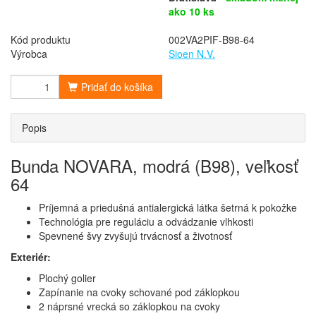
ako 10 ks
Kód produktu
002VA2PIF-B98-64
Výrobca
Sioen N.V.
Pridať do košíka
Popis
Bunda NOVARA, modrá (B98), veľkosť
64
Príjemná a priedušná antialergická látka šetrná k pokožke
Technológia pre reguláciu a odvádzanie vlhkosti
Spevnené švy zvyšujú trvácnosť a životnosť
Exteriér:
Plochý golier
Zapínanie na cvoky schované pod záklopkou
2 náprsné vrecká so záklopkou na cvoky