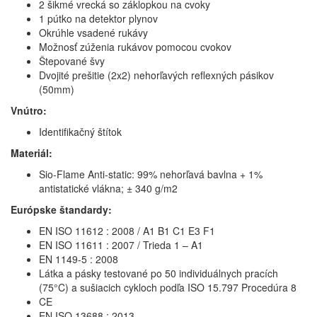
2 šikmé vrecká so záklopkou na cvoky
1 pútko na detektor plynov
Okrúhle vsadené rukávy
Možnosť zúženia rukávov pomocou cvokov
Štepované švy
Dvojité prešitie (2x2) nehorľavých reflexných pásikov
(50mm)
Vnútro:
Identifikačný štítok
Materiál:
Sio-Flame Anti-static: 99% nehorľavá bavlna + 1%
antistatické vlákna; ± 340 g/m2
Európske štandardy:
EN ISO 11612 : 2008 / A1 B1 C1 E3 F1
EN ISO 11611 : 2007 / Trieda 1 – A1
EN 1149-5 : 2008
Látka a pásky testované po 50 individuálnych pracích
(75°C) a sušiacich cykloch podľa ISO 15.797 Procedúra 8
CE
EN ISO 13688 : 2013