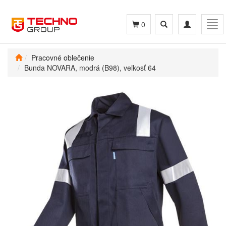
Toggle
Toggle
Tog
0
search
navigation
navi
Pracovné oblečenie
Bunda NOVARA, modrá (B98), veľkosť 64