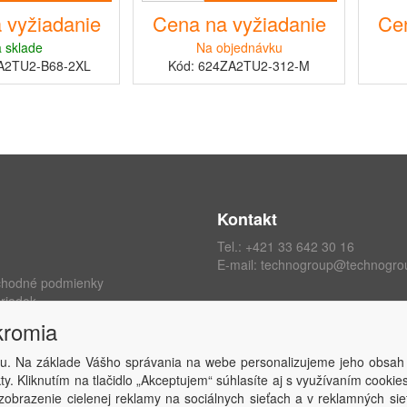
 vyžiadanie
Cena na vyžiadanie
Cen
 sklade
Na objednávku
A2TU2-B68-2XL
Kód: 624ZA2TU2-312-M
Kontakt
Tel.:
+421 33 642 30 16
E-mail:
technogroup@technogro
chodné podmienky
riadok
ých údajov
kromia
kromia
 zmluvy
u. Na základe Vášho správania na webe personalizujeme jeho obsah
y. Kliknutím na tlačidlo „Akceptujem“ súhlasíte aj s využívaním cooki
obrazenie cielenej reklamy na sociálnych sieťach a v reklamných sie
Copyright © TECHNO GROUP spol. s r.o.
2026