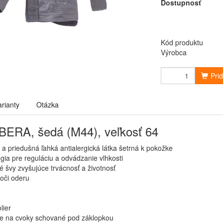
Dostupnosť
Kód produktu
Výrobca
Pri
arianty
Otázka
ERA, šedá (M44), veľkosť 64
 a priedušná ľahká antialergická látka šetrná k pokožke
gia pre reguláciu a odvádzanie vlhkosti
 švy zvyšujúce trvácnosť a životnosť
oči oderu
lier
e na cvoky schované pod záklopkou