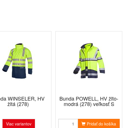
nda WINSELER, HV
Bunda POWELL, HV žlto-
žltá (278)
modrá (278) veľkosť S
Viac variantov
Pridať do košíka