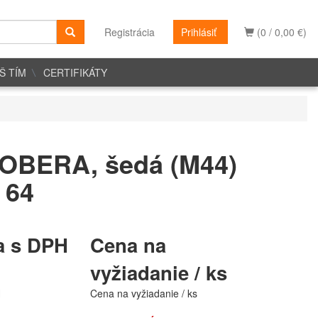
Registrácia
Prihlásiť
(0 / 0,00 €)
Š TÍM
CERTIFIKÁTY
OBERA, šedá (M44)
 64
a s DPH
Cena na
vyžiadanie / ks
H
Cena na vyžiadanie / ks