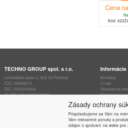
Cena na
Na
Kód: 622Z
TECHNO GROUP spol. s r.o.
Informácie
Limbašská cesta 4, 902 03 Pezinok
Kontakty
IČO: 35838213
O nás
DIČ: 2020205924
Všeobecné ob
IČ DPH: SK 2020205924
Reklamačný po
ISO 9001, ISO 14001, ISO 45000
Ochrana osobn
Zásady ochrany sú
www.technogroup.sk
Nastavenie sú
Odstúpenie od
Prispôsobujeme sa Vám na mier
Vám relevantné ponuky a produkt
údajov o správaní na webe pre z