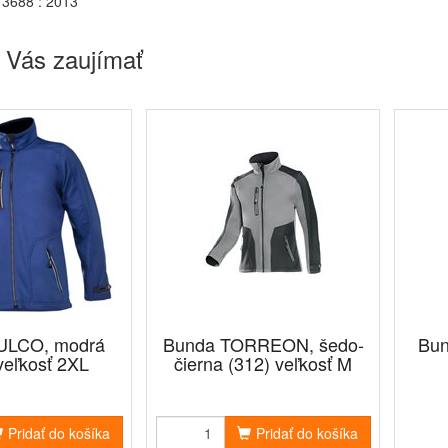
3688 : 2013
 Vás zaujímať
ULCO, modrá
Bunda TORREON, šedo-
Bu
veľkosť 2XL
čierna (312) veľkosť M
Pridať do košíka
Pridať do košíka