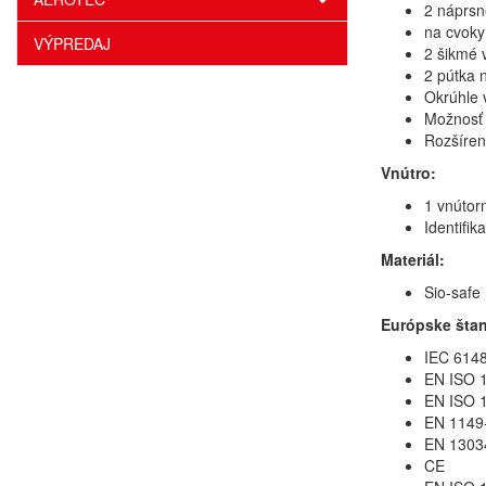
2 náprsn
na cvoky
VÝPREDAJ
2 šikmé 
2 pútka 
Okrúhle 
Možnosť
Rozšíren
Vnútro:
1 vnútor
Identifik
Materiál:
Sio-safe
Európske šta
IEC 6148
EN ISO 1
EN ISO 1
EN 1149-
EN 13034
CE