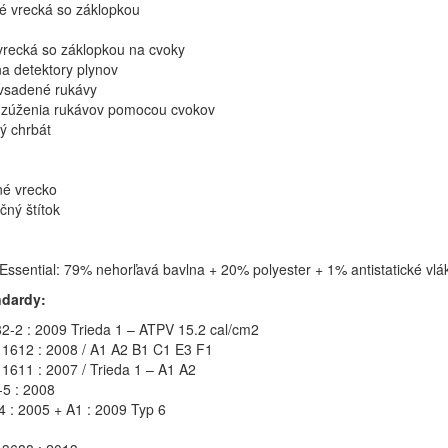
é vrecká so záklopkou
vrecká so záklopkou na cvoky
na detektory plynov
vsadené rukávy
 zúženia rukávov pomocou cvokov
ý chrbát
né vrecko
ačný štítok
 Essential: 79% nehorľavá bavlna + 20% polyester + 1% antistatické vl
ndardy:
2-2 : 2009 Trieda 1 – ATPV 15.2 cal/cm2
1612 : 2008 / A1 A2 B1 C1 E3 F1
1611 : 2007 / Trieda 1 – A1 A2
5 : 2008
 : 2005 + A1 : 2009 Typ 6