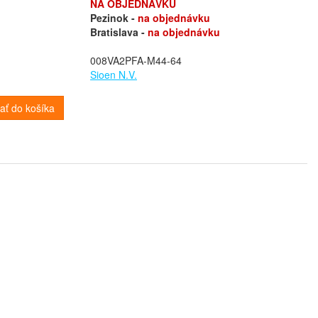
NA OBJEDNÁVKU
Pezinok -
na objednávku
Bratislava -
na objednávku
008VA2PFA-M44-64
Sioen N.V.
dať do košíka