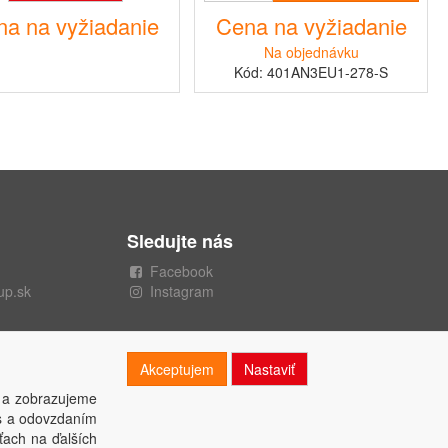
a na vyžiadanie
Cena na vyžiadanie
Na objednávku
Kód: 401AN3EU1-278-S
Sledujte nás
Facebook
up.sk
Instagram
Akceptujem
Nastaviť
 a zobrazujeme
es a odovzdaním
ťach na ďalších