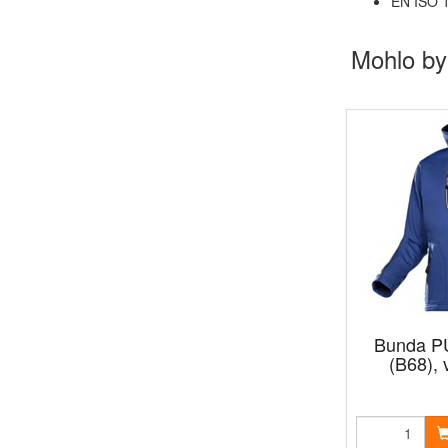
EN ISO 1
Mohlo by
Bunda P
(B68), 