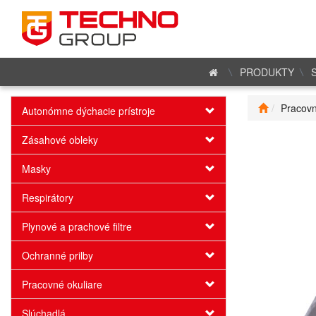
PRODUKTY
Pracovn
Autonómne dýchacie prístroje
Zásahové obleky
Masky
Respirátory
Plynové a prachové filtre
Ochranné prilby
Pracovné okuliare
Slúchadlá