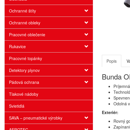
Ochranné štíty
Ochranné obleky
Pracovné oblečenie
Rukavice
Pracovné topánky
Popis
V
Detektory plynov
Bunda OB
Pádová ochrana
Príjemná
Technoló
Tlakové nádoby
Spevnené
Odolná v
Svietidlá
Exteriér:
SAVA – pneumatické výrobky
Rovný go
Zapínani
AEROTEC