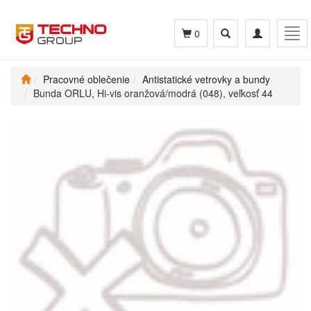
Toggle
Toggle
Tog
0
search
navigation
navi
Pracovné oblečenie
Antistatické vetrovky a bundy
Bunda ORLU, Hi-vis oranžová/modrá (048), veľkosť 44