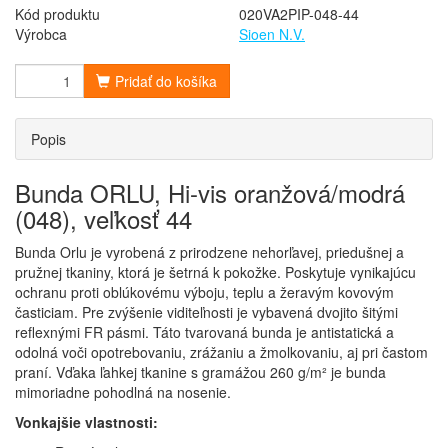
Kód produktu
020VA2PIP-048-44
Výrobca
Sioen N.V.
Pridať do košíka
Popis
Bunda ORLU, Hi-vis oranžová/modrá
(048), veľkosť 44
Bunda Orlu je vyrobená z prirodzene nehorľavej, priedušnej a
pružnej tkaniny, ktorá je šetrná k pokožke. Poskytuje vynikajúcu
ochranu proti oblúkovému výboju, teplu a žeravým kovovým
časticiam. Pre zvýšenie viditeľnosti je vybavená dvojito šitými
reflexnými FR pásmi. Táto tvarovaná bunda je antistatická a
odolná voči opotrebovaniu, zrážaniu a žmolkovaniu, aj pri častom
praní. Vďaka ľahkej tkanine s gramážou 260 g/m² je bunda
mimoriadne pohodlná na nosenie.
Vonkajšie vlastnosti: