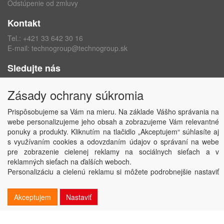
Odstúpenie od zmluvy
Kontakt
Tel.:
+421 33 642 30 16
E-mail:
technogroup@technogroup.sk
Sledujte nás
Facebook
Zásady ochrany súkromia
Instagram
Prispôsobujeme sa Vám na mieru. Na základe Vášho správania na
webe personalizujeme jeho obsah a zobrazujeme Vám relevantné
ponuky a produkty. Kliknutím na tlačidlo „Akceptujem“ súhlasíte aj
s využívaním cookies a odovzdaním údajov o správaní na webe
Copyright © TECHNO GROUP spol. s r.o.
2026
pre zobrazenie cielenej reklamy na sociálnych sieťach a v
Powered by
ABRA
reklamných sieťach na ďalších weboch.
Personalizáciu a cielenú reklamu si môžete podrobnejšie nastaviť
alebo kedykoľvek vypnúť po kliknutí na tlačidlo „Nastaviť“.
Akceptujem
Nastaviť