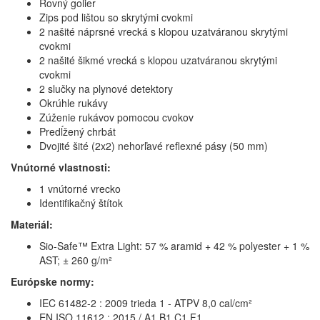
Rovný golier
Zips pod lištou so skrytými cvokmi
2 našité náprsné vrecká s klopou uzatváranou skrytými
cvokmi
2 našité šikmé vrecká s klopou uzatváranou skrytými
cvokmi
2 slučky na plynové detektory
Okrúhle rukávy
Zúženie rukávov pomocou cvokov
Predĺžený chrbát
Dvojité šité (2x2) nehorľavé reflexné pásy (50 mm)
Vnútorné vlastnosti:
1 vnútorné vrecko
Identifikačný štítok
Materiál:
Sio-Safe™ Extra Light: 57 % aramid + 42 % polyester + 1 %
AST; ± 260 g/m²
Európske normy:
IEC 61482-2 : 2009 trieda 1 - ATPV 8,0 cal/cm²
EN ISO 11612 : 2015 / A1 B1 C1 F1