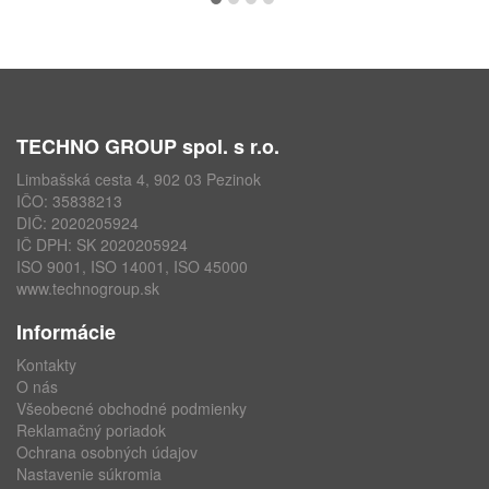
TECHNO GROUP spol. s r.o.
Limbašská cesta 4, 902 03 Pezinok
IČO: 35838213
DIČ: 2020205924
IČ DPH: SK 2020205924
ISO 9001, ISO 14001, ISO 45000
www.technogroup.sk
Informácie
Kontakty
O nás
Všeobecné obchodné podmienky
Reklamačný poriadok
Ochrana osobných údajov
Nastavenie súkromia