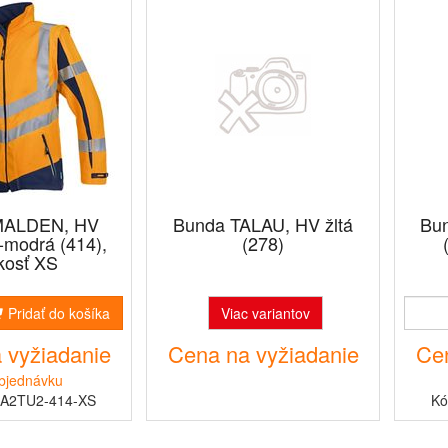
MALDEN, HV
Bunda TALAU, HV žltá
Bu
-modrá (414),
(278)
kosť XS
Pridať do košíka
Viac variantov
 vyžiadanie
Cena na vyžiadanie
Cen
bjednávku
ZA2TU2-414-XS
Kó