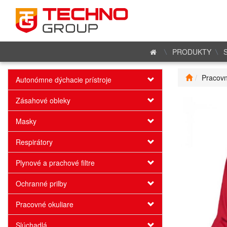
PRODUKTY
Pracovn
Autonómne dýchacie prístroje
Zásahové obleky
Masky
Respirátory
Plynové a prachové filtre
Ochranné prilby
Pracovné okuliare
Slúchadlá