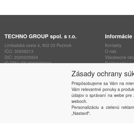
TECHNO GROUP spol. s r.o.
Informácie
Limbašská cesta 4, 902 03 Pezinok
Kontakty
IČO: 35838213
O nás
DIČ: 2020205924
Všeobecné ob
IČ DPH: SK 2020205924
Reklamačný po
ISO 9001, ISO 14001, ISO 45000
Ochrana osobn
Zásady ochrany sú
www.technogroup.sk
Nastavenie sú
Odstúpenie od
Prispôsobujeme sa Vám na mier
Vám relevantné ponuky a produkt
údajov o správaní na webe pre z
weboch.
Personalizáciu a cielenú reklam
„Nastaviť“.