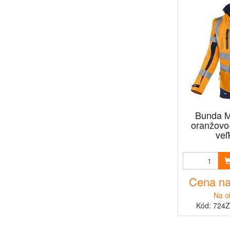
Bunda 
oranžovo
veľ
Cena na
Na o
Kód: 724