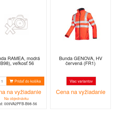
nda RAMEA, modrá
Bunda GENOVA, HV
(B98), veľkosť 56
červená (FR1)
Pridať do košíka
Viac variantov
a na vyžiadanie
Cena na vyžiadanie
Na objednávku
d: 009VA2PFB-B98-56