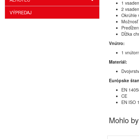
1 vsaden
2 vsaden
VÝPREDAJ
Okrúhle 
Možnosť 
Predĺžen
Dĺžka ch
Vnútro:
1 vnútor
Materiál:
Dvojvrst
Európske šta
EN 14058 
CE
EN ISO 1
Mohlo by