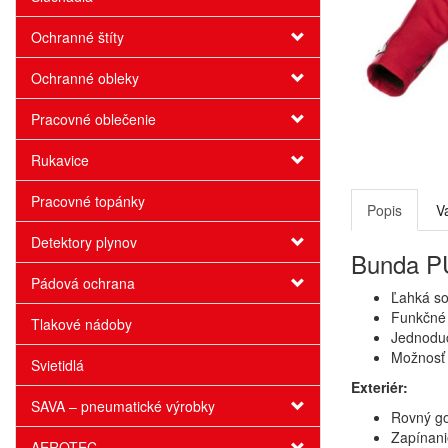
Ochranné štíty
Ochranné obleky
Pracovné oblečenie
Rukavice
Pracovné topánky
Popis
V
Detektory plynov
Bunda PU
Pádová ochrana
Ľahká so
Funkčné 
Tlakové nádoby
Jednodu
Možnosť 
Svietidlá
Exteriér:
SAVA – pneumatické výrobky
Rovný go
Zapínani
AEROTEC