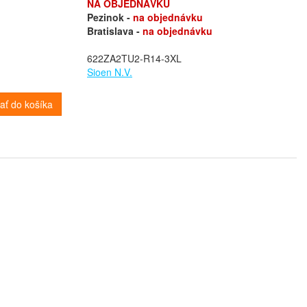
NA OBJEDNÁVKU
Pezinok -
na objednávku
Bratislava -
na objednávku
622ZA2TU2-R14-3XL
Sioen N.V.
dať do košíka