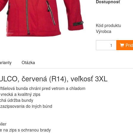
Dostupnosť
Kód produktu
Výrobca
Pri
arianty
Otázka
LCO, červená (R14), veľkosť 3XL
ftšelová bunda chráni pred vetrom a chladom
vrecká a kvalitný zips
chá údržba bundy
zazipsovania do iných búnd
lier
e na zips s ochranou brady