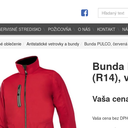
SERVISNÉ STREDISKO
POŽIČOVŇA
O NÁS
KONTAKT
NÁ
é oblečenie
Antistatické vetrovky a bundy
Bunda PULCO, červená 
Bunda 
(R14), 
Vaša cen
Vaša cena bez DP