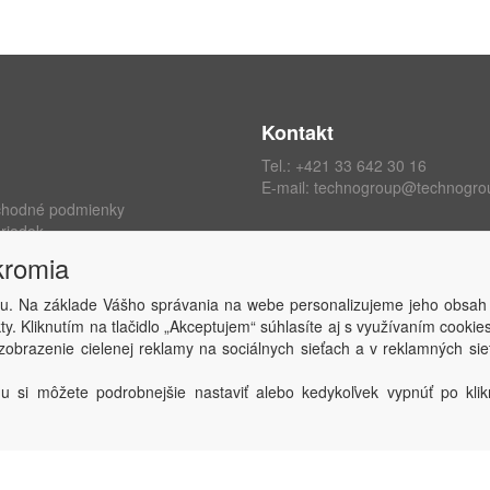
Kontakt
Tel.:
+421 33 642 30 16
E-mail:
technogroup@technogro
chodné podmienky
riadok
ých údajov
kromia
kromia
 zmluvy
u. Na základe Vášho správania na webe personalizujeme jeho obsah
y. Kliknutím na tlačidlo „Akceptujem“ súhlasíte aj s využívaním cooki
obrazenie cielenej reklamy na sociálnych sieťach a v reklamných sie
Copyright © TECHNO GROUP spol. s r.o.
2026
Powered by
ABRA
u si môžete podrobnejšie nastaviť alebo kedykoľvek vypnúť po klikn