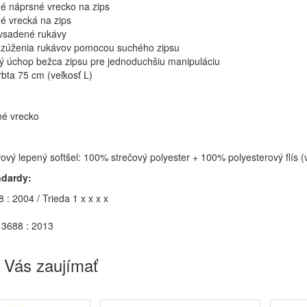
é náprsné vrecko na zips
é vrecká na zips
vsadené rukávy
zúženia rukávov pomocou suchého zipsu
ý úchop bežca zipsu pre jednoduchšiu manipuláciu
rbta 75 cm (veľkosť L)
né vrecko
vový lepený softšel: 100% strečový polyester + 100% polyesterový flís 
ndardy:
: 2004 / Trieda 1 x x x x
3688 : 2013
 Vás zaujímať