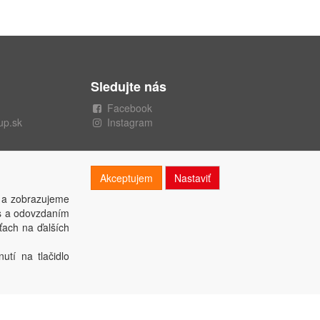
Sledujte nás
Facebook
up.sk
Instagram
Akceptujem
Nastaviť
 a zobrazujeme
es a odovzdaním
ťach na ďalších
utí na tlačidlo