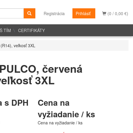
Registrácia
Prihlásiť
(0 / 0,00 €)
Š TÍM
CERTIFIKÁTY
(R14), veľkosť 3XL
PULCO, červená
veľkosť 3XL
a s DPH
Cena na
vyžiadanie / ks
H
Cena na vyžiadanie / ks